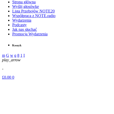
Strona główna
Wyślij głosówke
Lista Przebojów NOTE20
Współpraca z NOTE.radio
Wydarzenia
Podcasty
Jak nas słuchać
Promocja Wydarzenia
Koszyk
play_arrow
-
£
0.00
0