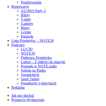
Pozdrowienia
Rezerwacje
ALOHA Party 2
Bilety
T-shirt
Gadżety
Bluzy
Leżaki
Parasole
Lista Przebojów – NOTE20
Podcasty
LUCID
NOTE20
Piątkowa Domówka
Lubert – Z miłości do muzyki
Poranek w NOTE.radio
Sobota na Piątke
Soundcheck
Spod Taśmy
Pogaduchy o klasykach
Reklama
Jak nas słuchać
Promocja Wydarzenia