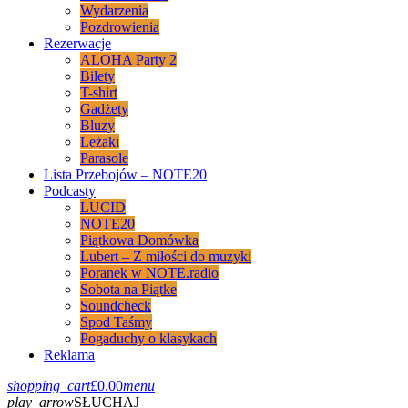
Wydarzenia
Pozdrowienia
Rezerwacje
ALOHA Party 2
Bilety
T-shirt
Gadżety
Bluzy
Leżaki
Parasole
Lista Przebojów – NOTE20
Podcasty
LUCID
NOTE20
Piątkowa Domówka
Lubert – Z miłości do muzyki
Poranek w NOTE.radio
Sobota na Piątke
Soundcheck
Spod Taśmy
Pogaduchy o klasykach
Reklama
shopping_cart
£
0.00
menu
play_arrow
SŁUCHAJ