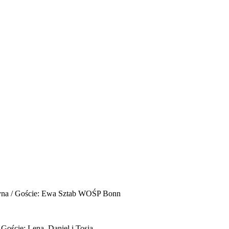
yna / Goście: Ewa Sztab WOŚP Bonn
 Goście: Lena, Daniel i Tosia