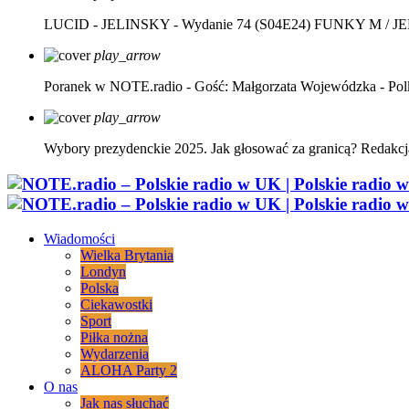
LUCID - JELINSKY - Wydanie 74 (S04E24)
FUNKY M / J
play_arrow
Poranek w NOTE.radio - Gość: Małgorzata Wojewódzka - Pol
play_arrow
Wybory prezydenckie 2025. Jak głosować za granicą?
Redakcj
Wiadomości
Wielka Brytania
Londyn
Polska
Ciekawostki
Sport
Piłka nożna
Wydarzenia
ALOHA Party 2
O nas
Jak nas słuchać