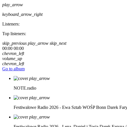
play_arrow
keyboard_arrow_right
Listeners:
Top listeners:
skip_previous
play_arrow
skip_next
00:00
00:00
chevron_left
volume_up
chevron_left
Go to album
play_arrow
NOTE.radio
play_arrow
Festiwalowe Radio 2026 - Ewa Sztab WOŚP Bonn
Darek Far
play_arrow
Festiwalowe Radio 2026 - Lena, Daniel i Tosia
Darek Faryna /