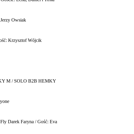
 Jerzy Owsiak
ość: Krzysztof Wójcik
Y M / SOLO B2B HEMKY
yone
 Fly
Darek Faryna / Gość: Eva