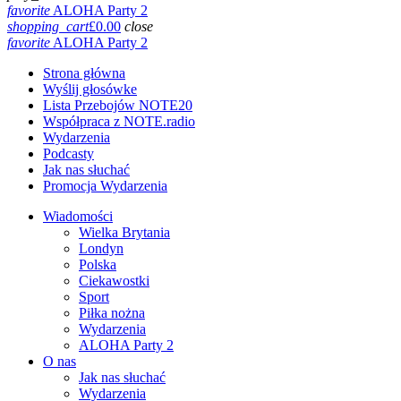
favorite
ALOHA Party 2
shopping_cart
£
0.00
close
favorite
ALOHA Party 2
Strona główna
Wyślij głosówke
Lista Przebojów NOTE20
Współpraca z NOTE.radio
Wydarzenia
Podcasty
Jak nas słuchać
Promocja Wydarzenia
Wiadomości
Wielka Brytania
Londyn
Polska
Ciekawostki
Sport
Piłka nożna
Wydarzenia
ALOHA Party 2
O nas
Jak nas słuchać
Wydarzenia