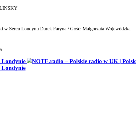
ELINSKY
ki w Sercu Londynu
Darek Faryna / Gość: Małgorzata Wojewódzka
a