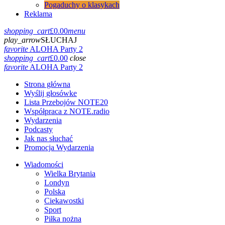
Pogaduchy o klasykach
Reklama
shopping_cart
£
0.00
menu
play_arrow
SŁUCHAJ
favorite
ALOHA Party 2
shopping_cart
£
0.00
close
favorite
ALOHA Party 2
Strona główna
Wyślij głosówke
Lista Przebojów NOTE20
Współpraca z NOTE.radio
Wydarzenia
Podcasty
Jak nas słuchać
Promocja Wydarzenia
Wiadomości
Wielka Brytania
Londyn
Polska
Ciekawostki
Sport
Piłka nożna