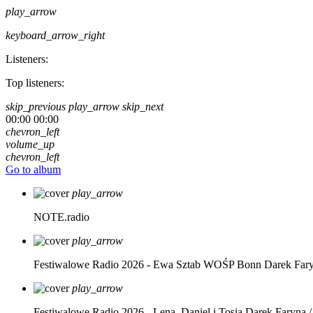
play_arrow
keyboard_arrow_right
Listeners:
Top listeners:
skip_previous
play_arrow
skip_next
00:00
00:00
chevron_left
volume_up
chevron_left
Go to album
play_arrow
NOTE.radio
play_arrow
Festiwalowe Radio 2026 - Ewa Sztab WOŚP Bonn
Darek Far
play_arrow
Festiwalowe Radio 2026 - Lena, Daniel i Tosia
Darek Faryna /