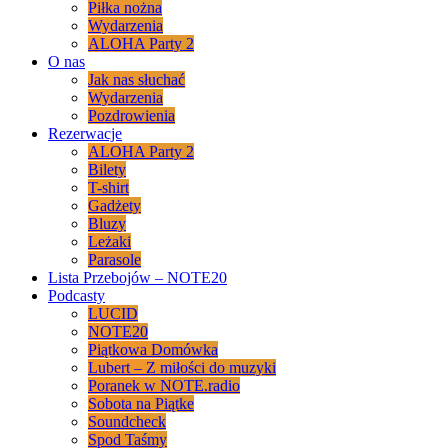
Piłka nożna
Wydarzenia
ALOHA Party 2
O nas
Jak nas słuchać
Wydarzenia
Pozdrowienia
Rezerwacje
ALOHA Party 2
Bilety
T-shirt
Gadżety
Bluzy
Leżaki
Parasole
Lista Przebojów – NOTE20
Podcasty
LUCID
NOTE20
Piątkowa Domówka
Lubert – Z miłości do muzyki
Poranek w NOTE.radio
Sobota na Piątke
Soundcheck
Spod Taśmy