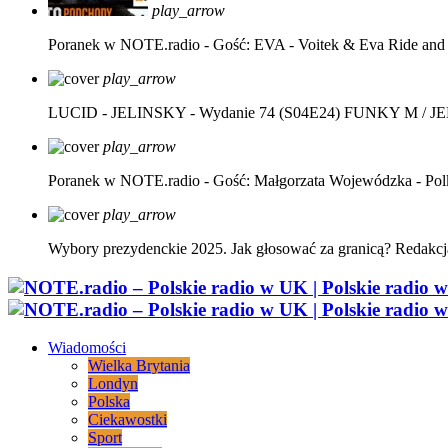
play_arrow
Poranek w NOTE.radio - Gość: EVA - Voitek & Eva Ride and
play_arrow
LUCID - JELINSKY - Wydanie 74 (S04E24)
FUNKY M / J
play_arrow
Poranek w NOTE.radio - Gość: Małgorzata Wojewódzka - Pol
play_arrow
Wybory prezydenckie 2025. Jak głosować za granicą?
Redakcj
Wiadomości
Wielka Brytania
Londyn
Polska
Ciekawostki
Sport