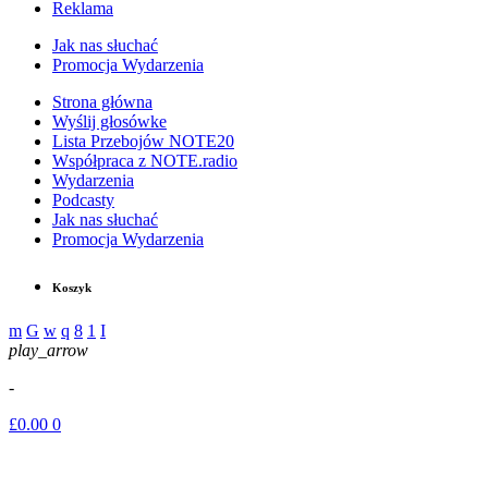
Reklama
Jak nas słuchać
Promocja Wydarzenia
Strona główna
Wyślij głosówke
Lista Przebojów NOTE20
Współpraca z NOTE.radio
Wydarzenia
Podcasty
Jak nas słuchać
Promocja Wydarzenia
Koszyk
play_arrow
-
£
0.00
0