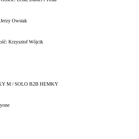
 Jerzy Owsiak
ość: Krzysztof Wójcik
Y M / SOLO B2B HEMKY
yone