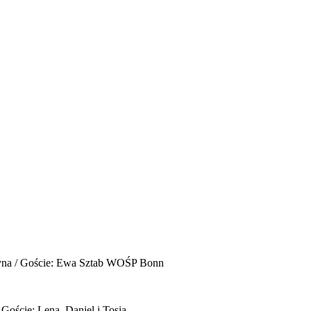
yna / Goście: Ewa Sztab WOŚP Bonn
 Goście: Lena, Daniel i Tosia