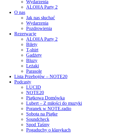
Wydarzenia
ALOHA Party 2
O nas
Jak nas słuchać
Wydarzenia
Pozdrowienia
Rezerwacje
ALOHA Party 2
Bilety
T-shirt
Gadżety
Bluzy
Leżaki
Parasole
Lista Przebojów – NOTE20
Podcasty
LUCID
NOTE20
Piątkowa Domówka
Lubert – Z miłości do muzyki
Poranek w NOTE.radio
Sobota na Piątke
Soundcheck
Spod Taśmy
Pogaduchy o klasykach