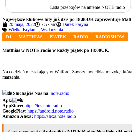
Lista przebojów na antenie NOTE.radio
Największe klubowe hity już dziś po 18:00UK zaprezentuje Matt
20 maja, 2022
7:57 am
Darek Faryna
Wielka Brytania
,
Wydarzenia
DJ
MATTHIAS
PIATEK
RADIO
RADIOSHOW
Matthias w NOTE.radio w każdy piątek po 18:00UK.
Na co dzień mieszkający w Watford. Zawsze uwielbiał muzykę, któr
marzenia.
Słuchajcie Nas na
:
note.radio
Apki
:
AppStore:
https://ios.note.radio
GooglePlay
:
https://android.note.radio
Amazon Alexa:
https://alexa.note.radio
Czytaj również:
Andrzejki z NOTE Radio: Noc Pełna Magii 