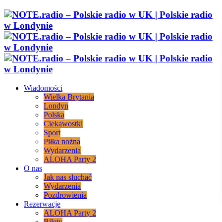
Wiadomości
Wielka Brytania
Londyn
Polska
Ciekawostki
Sport
Piłka nożna
Wydarzenia
ALOHA Party 2
O nas
Jak nas słuchać
Wydarzenia
Pozdrowienia
Rezerwacje
ALOHA Party 2
Bilety