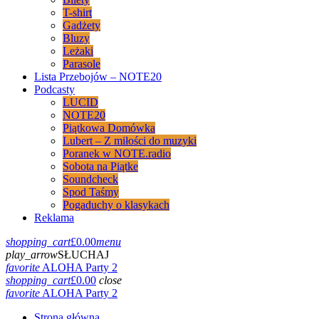
T-shirt
Gadżety
Bluzy
Leżaki
Parasole
Lista Przebojów – NOTE20
Podcasty
LUCID
NOTE20
Piątkowa Domówka
Lubert – Z miłości do muzyki
Poranek w NOTE.radio
Sobota na Piątke
Soundcheck
Spod Taśmy
Pogaduchy o klasykach
Reklama
shopping_cart
£
0.00
menu
play_arrow
SŁUCHAJ
favorite
ALOHA Party 2
shopping_cart
£
0.00
close
favorite
ALOHA Party 2
Strona główna