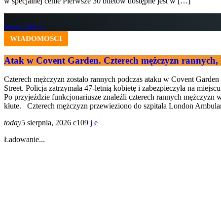
w specjalnej cenie Pierwsze 30 biletów dostępne jest w […]
insert_link
WIADOMOŚCI
Atak w Covent Garden. Czterech mężczyzn rannych,
Czterech mężczyzn zostało rannych podczas ataku w Covent Garden w
Street. Policja zatrzymała 47-letnią kobietę i zabezpieczyła na miejs
Po przyjeździe funkcjonariusze znaleźli czterech rannych mężczyzn w 
kłute. Czterech mężczyzn przewieziono do szpitala London Ambulan
today
5 sierpnia, 2026
109
Ładowanie...