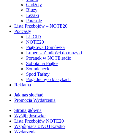
Gadżety
Bluzy
Leżaki
Parasole
Lista Przebojów – NOTE20
Podcasty
LUCID
NOTE20
Piątkowa Domówka
Lubert – Z miłości do muzyki
Poranek w NOTE.radio
Sobota na Piątke
Soundcheck
Spod Taśmy
Pogaduchy o klasykach
Reklama
Jak nas słuchać
Promocja Wydarzenia
Strona główna
Wyślij głosówke
Lista Przebojów NOTE20
Współpraca z NOTE.radio
Wydarzenia