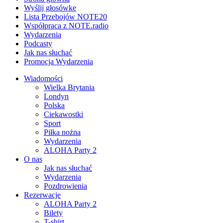
Wyślij głosówke
Lista Przebojów NOTE20
Współpraca z NOTE.radio
Wydarzenia
Podcasty
Jak nas słuchać
Promocja Wydarzenia
Wiadomości
Wielka Brytania
Londyn
Polska
Ciekawostki
Sport
Piłka nożna
Wydarzenia
ALOHA Party 2
O nas
Jak nas słuchać
Wydarzenia
Pozdrowienia
Rezerwacje
ALOHA Party 2
Bilety
T-shirt