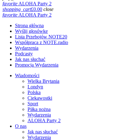
favorite
ALOHA Party 2
shopping_cart
£
0.00
close
favorite
ALOHA Party 2
Strona główna
Wyślij głosówke
Lista Przebojów NOTE20
Współpraca z NOTE.radio
Wydarzenia
Podcasty
Jak nas słuchać
Promocja Wydarzenia
Wiadomości
Wielka Brytania
Londyn
Polska
Ciekawostki
Sport
Piłka nożna
Wydarzenia
ALOHA Party 2
O nas
Jak nas słuchać
Wydarzenia