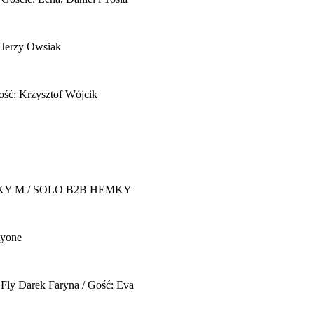
 Jerzy Owsiak
ość: Krzysztof Wójcik
Y M / SOLO B2B HEMKY
yone
 Fly
Darek Faryna / Gość: Eva