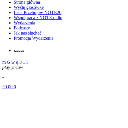
Strona główna
Wyślij głosówke
Lista Przebojów NOTE20
Współpraca z NOTE.radio
Wydarzenia
Podcasty
Jak nas słuchać
Promocja Wydarzenia
Koszyk
play_arrow
-
£
0.00
0