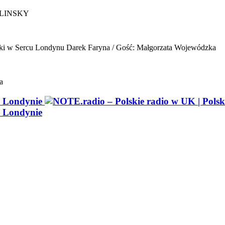
ELINSKY
ki w Sercu Londynu
Darek Faryna / Gość: Małgorzata Wojewódzka
a