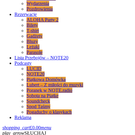
Wydarzenia
Pozdrowienia
Rezerwacje
ALOHA Party 2
Bilety
T-shirt
Gadżety
Bluzy
Leżaki
Parasole
Lista Przebojów – NOTE20
Podcasty
LUCID
NOTE20
Piątkowa Domówka
Lubert – Z miłości do muzyki
Poranek w NOTE.radio
Sobota na Piątke
Soundcheck
Spod Taśmy
Pogaduchy o klasykach
Reklama
shopping_cart
£
0.00
menu
play_arrow
SŁUCHAJ