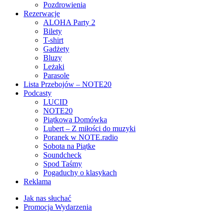
Pozdrowienia
Rezerwacje
ALOHA Party 2
Bilety
T-shirt
Gadżety
Bluzy
Leżaki
Parasole
Lista Przebojów – NOTE20
Podcasty
LUCID
NOTE20
Piątkowa Domówka
Lubert – Z miłości do muzyki
Poranek w NOTE.radio
Sobota na Piątke
Soundcheck
Spod Taśmy
Pogaduchy o klasykach
Reklama
Jak nas słuchać
Promocja Wydarzenia