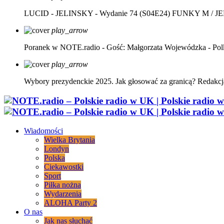
LUCID - JELINSKY - Wydanie 74 (S04E24)
FUNKY M / J
play_arrow
Poranek w NOTE.radio - Gość: Małgorzata Wojewódzka - Pol
play_arrow
Wybory prezydenckie 2025. Jak głosować za granicą?
Redakcj
Wiadomości
Wielka Brytania
Londyn
Polska
Ciekawostki
Sport
Piłka nożna
Wydarzenia
ALOHA Party 2
O nas
Jak nas słuchać