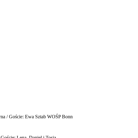
yna / Goście: Ewa Sztab WOŚP Bonn
 Goście: Lena, Daniel i Tosia