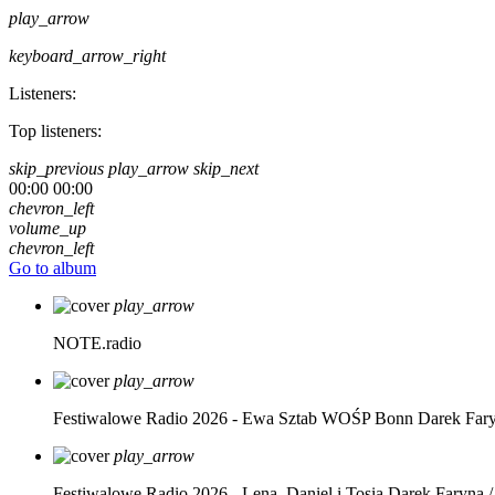
play_arrow
keyboard_arrow_right
Listeners:
Top listeners:
skip_previous
play_arrow
skip_next
00:00
00:00
chevron_left
volume_up
chevron_left
Go to album
play_arrow
NOTE.radio
play_arrow
Festiwalowe Radio 2026 - Ewa Sztab WOŚP Bonn
Darek Far
play_arrow
Festiwalowe Radio 2026 - Lena, Daniel i Tosia
Darek Faryna /