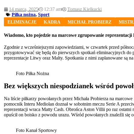
14 marca, 2025
12:37 am
Tomasz Kielkucki
Piłka nożna
,
Sport
ELIMINACJE
KADRA
MICHAŁ PROBIERZ
MISTR
Wiadomo, kto pojedzie na marcowe zgrupowanie reprezentacji 
Zgodnie z wcześniejszymi zapowiedziami, w czwartek przed północą,
przygotowywać się będą do pierwszych spotkań eliminacyjnych do 
reprezentacje Litwy oraz Malty. Spotkania z nimi zaplanowane są 
Foto Piłka Nożna
Bez większych niespodzianek wśród powo
Na liście piłkarzy powołanych przez Michała Probierza na marcowe m
pomocnik Interu Mediolan doznał w sobotnim meczu Serie A przeciw
reprezentacji wraca Matty Cash. Obrońca Aston Villii po raz ostatn
opuścił on boisko z powodu urazu. Wśród powołanych znaleźli się 
Foto Kanał Sportowy