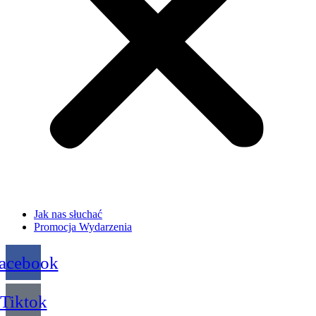
Jak nas słuchać
Promocja Wydarzenia
acebook
Tiktok