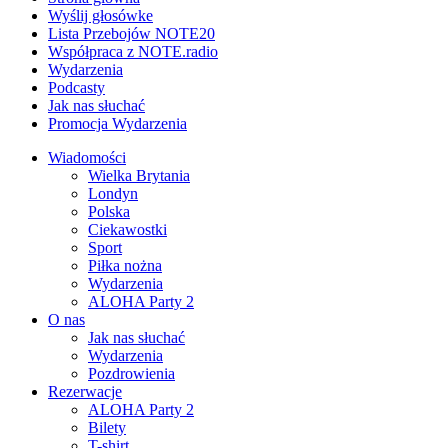
Wyślij głosówke
Lista Przebojów NOTE20
Współpraca z NOTE.radio
Wydarzenia
Podcasty
Jak nas słuchać
Promocja Wydarzenia
Wiadomości
Wielka Brytania
Londyn
Polska
Ciekawostki
Sport
Piłka nożna
Wydarzenia
ALOHA Party 2
O nas
Jak nas słuchać
Wydarzenia
Pozdrowienia
Rezerwacje
ALOHA Party 2
Bilety
T-shirt