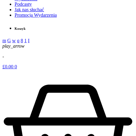
Podcasty
Jak nas słuchać
Promocja Wydarzenia
Koszyk
play_arrow
-
£
0.00
0