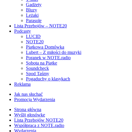
Gadżety
Bluzy
Leżaki
Parasole
Lista Przebojów – NOTE20
Podcasty
LUCID
NOTE20
Piątkowa Domówka
Lubert – Z miłości do muzyki
Poranek w NOTE.radio
Sobota na Piątke
Soundcheck
Spod Taśmy
Pogaduchy o klasykach
Reklama
Jak nas słuchać
Promocja Wydarzenia
Strona główna
Wyślij głosówke
Lista Przebojów NOTE20
Współpraca z NOTE.radio
Wydarzenia