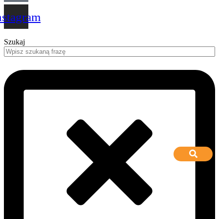
nstagram
Szukaj