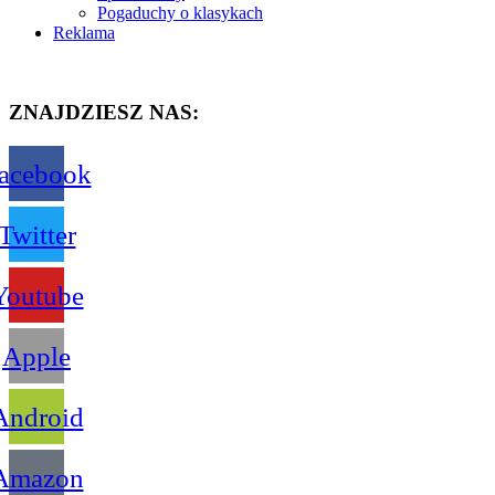
Pogaduchy o klasykach
Reklama
ZNAJDZIESZ NAS:
acebook
Twitter
Youtube
Apple
Android
Amazon