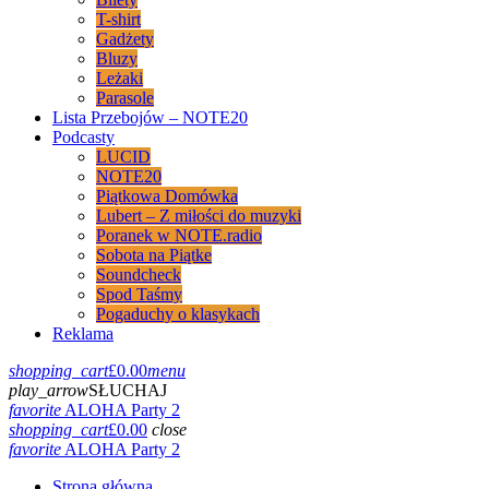
T-shirt
Gadżety
Bluzy
Leżaki
Parasole
Lista Przebojów – NOTE20
Podcasty
LUCID
NOTE20
Piątkowa Domówka
Lubert – Z miłości do muzyki
Poranek w NOTE.radio
Sobota na Piątke
Soundcheck
Spod Taśmy
Pogaduchy o klasykach
Reklama
shopping_cart
£
0.00
menu
play_arrow
SŁUCHAJ
favorite
ALOHA Party 2
shopping_cart
£
0.00
close
favorite
ALOHA Party 2
Strona główna