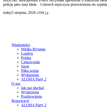
nożyczki. Metropolitan Police otrzymała zgłoszenie o zdarzeniu okoł
policję jako rany kłute. Czterech mężczyzn przewieziono do szpit
today
5 sierpnia, 2026
104
Wiadomości
Wielka Brytania
Londyn
Polska
Ciekawostki
Sport
Piłka nożna
Wydarzenia
ALOHA Party 2
O nas
Jak nas słuchać
Wydarzenia
Pozdrowienia
Rezerwacje
ALOHA Party 2