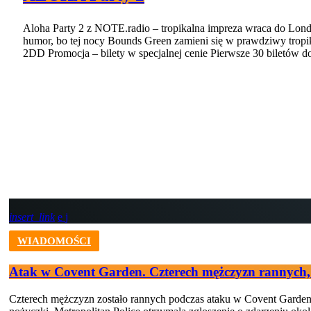
Aloha Party 2 z NOTE.radio – tropikalna impreza wraca do Lond
humor, bo tej nocy Bounds Green zamieni się w prawdziwy trop
2DD Promocja – bilety w specjalnej cenie Pierwsze 30 biletów d
insert_link
WIADOMOŚCI
Atak w Covent Garden. Czterech mężczyzn rannych,
Czterech mężczyzn zostało rannych podczas ataku w Covent Garden w 