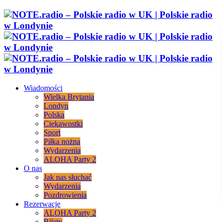
Wiadomości
Wielka Brytania
Londyn
Polska
Ciekawostki
Sport
Piłka nożna
Wydarzenia
ALOHA Party 2
O nas
Jak nas słuchać
Wydarzenia
Pozdrowienia
Rezerwacje
ALOHA Party 2
Bilety