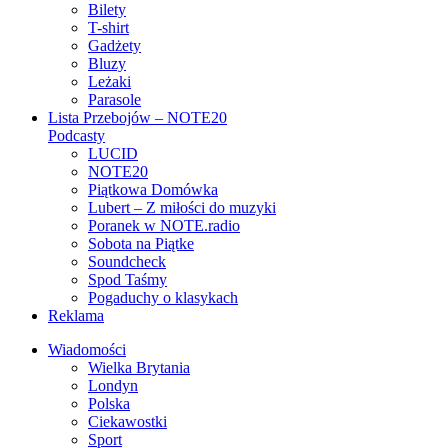
Bilety
T-shirt
Gadżety
Bluzy
Leżaki
Parasole
Lista Przebojów – NOTE20
Podcasty
LUCID
NOTE20
Piątkowa Domówka
Lubert – Z miłości do muzyki
Poranek w NOTE.radio
Sobota na Piątke
Soundcheck
Spod Taśmy
Pogaduchy o klasykach
Reklama
Wiadomości
Wielka Brytania
Londyn
Polska
Ciekawostki
Sport