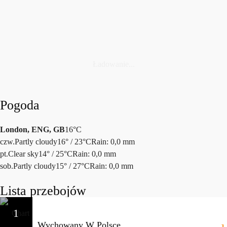
today
3 SIERPNIA, 2026
14
Ładowanie...
Pogoda
London, ENG, GB
16°C
czw.
Partly cloudy
16° / 23°C
Rain: 0,0 mm
pt.
Clear sky
14° / 25°C
Rain: 0,0 mm
sob.
Partly cloudy
15° / 27°C
Rain: 0,0 mm
Lista przebojów
1
Wychowany W Polsce