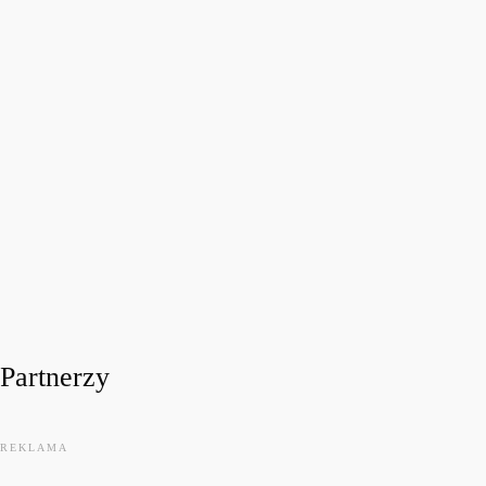
FESTIWALOWE RADIO 2026
Festiwalowe Radio 2026 – Ewa Sztab WOŚP Bonn
today
31 LIPCA, 2026
11
Partnerzy