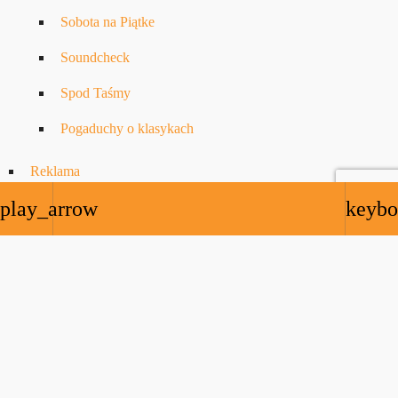
Sobota na Piątke
Soundcheck
Spod Taśmy
Pogaduchy o klasykach
Reklama
play_arrow
keybo
ZNAJDZIESZ NAS:
Copyrights © 2023-2026 NOTE.radio LTD. All rights reserved.
NOTE.radio is registred trademark – TM
UK00003723279