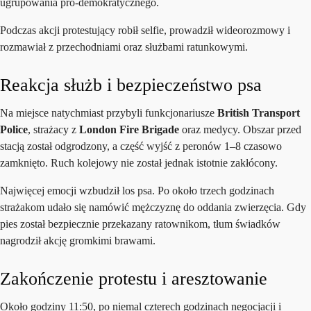
ugrupowania pro-demokratycznego.
Podczas akcji protestujący robił selfie, prowadził wideorozmowy i
rozmawiał z przechodniami oraz służbami ratunkowymi.
Reakcja służb i bezpieczeństwo psa
Na miejsce natychmiast przybyli funkcjonariusze
British Transport
Police
, strażacy z
London Fire Brigade
oraz medycy. Obszar przed
stacją został odgrodzony, a część wyjść z peronów 1–8 czasowo
zamknięto. Ruch kolejowy nie został jednak istotnie zakłócony.
Najwięcej emocji wzbudził los psa. Po około trzech godzinach
strażakom udało się namówić mężczyznę do oddania zwierzęcia. Gdy
pies został bezpiecznie przekazany ratownikom, tłum świadków
nagrodził akcję gromkimi brawami.
Zakończenie protestu i aresztowanie
Około godziny 11:50, po niemal czterech godzinach negocjacji i