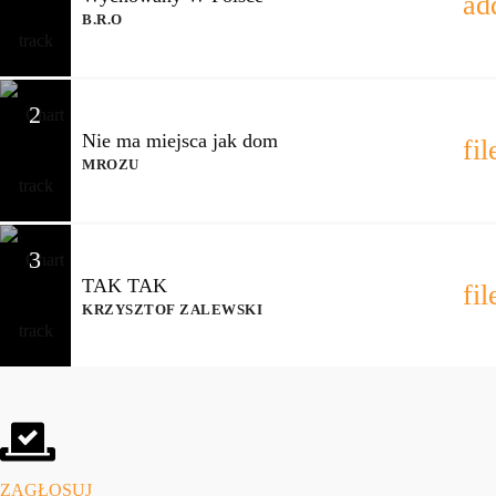
ad
B.R.O
2
Nie ma miejsca jak dom
fi
MROZU
3
TAK TAK
fi
KRZYSZTOF ZALEWSKI
ZAGŁOSUJ