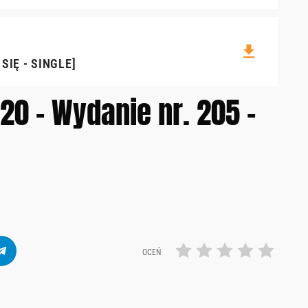
file_download
SIĘ - SINGLE]
20 – Wydanie nr. 205 –
OCEŃ