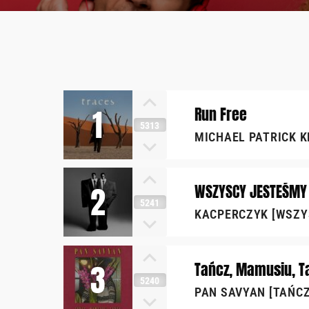
1
Run Free
5313
MICHAEL PATRICK K
2
WSZYSCY JESTEŚMY
5241
KACPERCZYK [WSZY
3
Tańcz, Mamusiu, T
5240
PAN SAVYAN [TAŃCZ