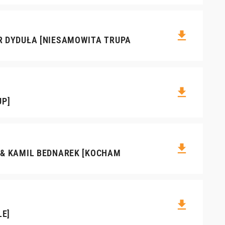
file_download
R DYDUŁA [NIESAMOWITA TRUPA
file_download
UP]
file_download
 & KAMIL BEDNAREK [KOCHAM
file_download
LE]