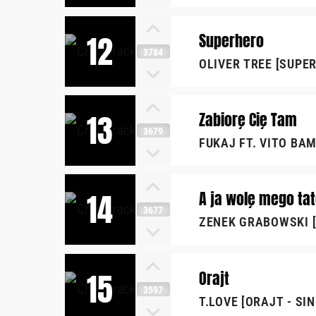
12
Superhero
3784
OLIVER TREE [SUPER
13
Zabiorę Cię Tam
3679
FUKAJ FT. VITO BA
14
A ja wolę mego ta
3677
ZENEK GRABOWSKI 
15
Orajt
3597
T.LOVE [ORAJT - SI