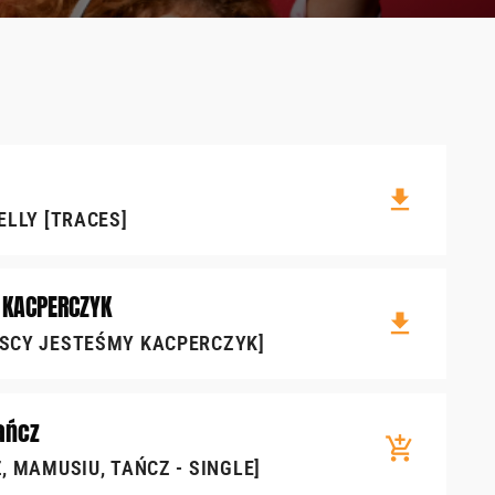
file_download
ELLY [TRACES]
 KACPERCZYK
file_download
SCY JESTEŚMY KACPERCZYK]
ańcz
add_shopping_cart
, MAMUSIU, TAŃCZ - SINGLE]