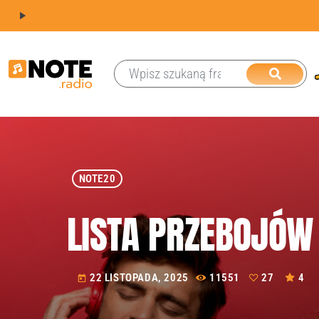
play_arrow
NOTE20
LISTA PRZEBOJÓW 
22 LISTOPADA, 2025
11551
27
4
today