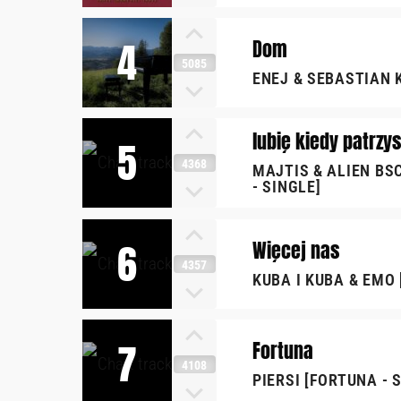
4
Dom
5085
ENEJ & SEBASTIAN 
lubię kiedy patrzys
5
4368
MAJTIS & ALIEN BSC
- SINGLE]
6
Więcej nas
4357
KUBA I KUBA & EMO 
7
Fortuna
4108
PIERSI [FORTUNA - 