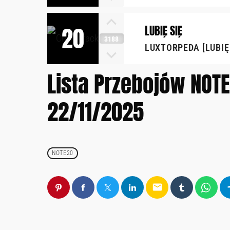
20
LUBIĘ SIĘ
3188
LUXTORPEDA [LUBIĘ 
Lista Przebojów NOTE
22/11/2025
NOTE20
email