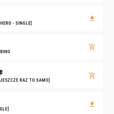
file_download
HERO - SINGLE]
add_shopping_cart
MBINO
tę
add_shopping_cart
[JESZCZE RAZ TO SAMO]
file_download
NGLE]