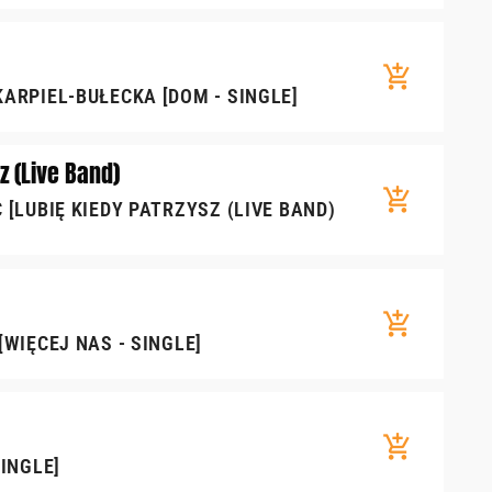
add_shopping_cart
KARPIEL-BUŁECKA [DOM - SINGLE]
z (Live Band)
add_shopping_cart
 [LUBIĘ KIEDY PATRZYSZ (LIVE BAND)
add_shopping_cart
[WIĘCEJ NAS - SINGLE]
add_shopping_cart
SINGLE]