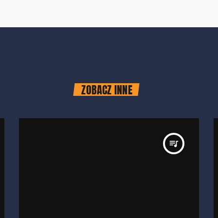
ZOBACZ INNE
queue_music