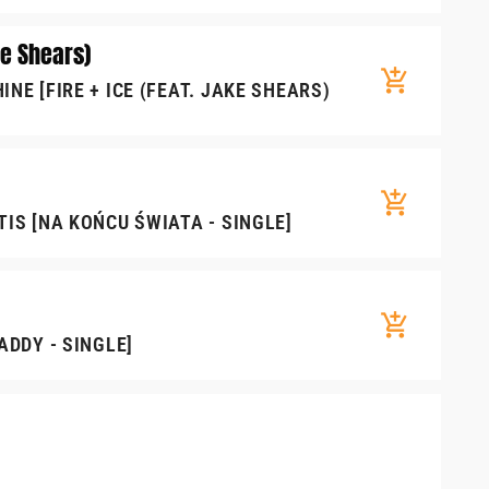
ke Shears)
add_shopping_cart
NE [FIRE + ICE (FEAT. JAKE SHEARS)
add_shopping_cart
TIS [NA KOŃCU ŚWIATA - SINGLE]
add_shopping_cart
ADDY - SINGLE]