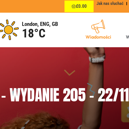
Jak nas słuchać
£
0.00
London, ENG, GB
18°C
Wiadomości
W
– WYDANIE 205 – 22/1