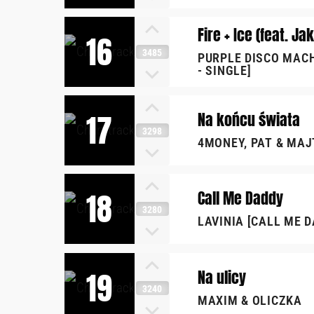
Fire + Ice (feat. Ja
16
3485
PURPLE DISCO MACHI
- SINGLE]
17
Na końcu świata
3298
4MONEY, PAT & MAJ
18
Call Me Daddy
3280
LAVINIA [CALL ME D
19
Na ulicy
3240
MAXIM & OLICZKA