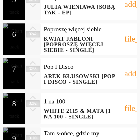
add_
JULIA WIENIAWA [SOBĄ
TAK - EP]
Poproszę więcej siebie
6
3242
file
KWIAT JABŁONI
[POPROSZĘ WIĘCEJ
SIEBIE - SINGLE]
Pop I Disco
7
3233
add_
AREK KŁUSOWSKI [POP
I DISCO - SINGLE]
1 na 100
8
3202
file
WHITE 2115 & MATA [1
NA 100 - SINGLE]
Tam słońce, gdzie my
9
3100