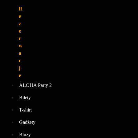
R
e
z
e
r
w
a
c
j
e
ALOHA Party 2
Bilety
T-shirt
Gadżety
Bluzy