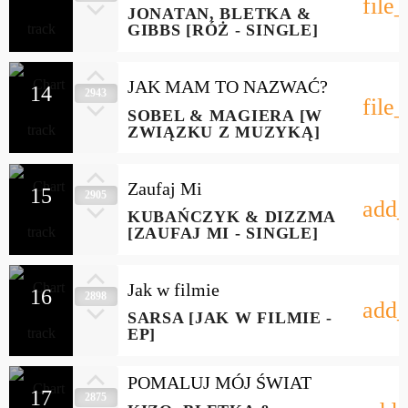
file
JONATAN, BLETKA &
GIBBS [RÓŻ - SINGLE]
JAK MAM TO NAZWAĆ?
14
2943
file
SOBEL & MAGIERA [W
ZWIĄZKU Z MUZYKĄ]
Zaufaj Mi
15
2905
add_
KUBAŃCZYK & DIZZMA
[ZAUFAJ MI - SINGLE]
Jak w filmie
16
2898
add_
SARSA [JAK W FILMIE -
EP]
POMALUJ MÓJ ŚWIAT
17
2875