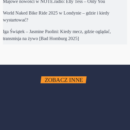
Majowe nowości w NOTE.radio: Elly Tess – Only You
World Naked Bike Ride 2025 w Londynie – gdzie i kiedy
wystartować?
Iga Świątek – Jasmine Paolini: Kiedy mecz, gdzie oglądać,
transmisja na żywo [Bad Homburg 2025]
ZOBACZ INNE
queue_music