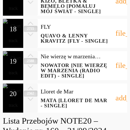
add_
KIZO, BLETKA &
BEMELO [POMALUJ
MÓJ ŚWIAT - SINGLE]
FLY
18
2755
file
QUAVO & LENNY
KRAVITZ [FLY - SINGLE]
Nie wierzę w marzenia
19
2588
(Radio Edit)
file
NOWATOR [NIE WIERZĘ
W MARZENIA (RADIO
EDIT) - SINGLE]
Lloret de Mar
20
2562
add_
MATA [LLORET DE MAR
- SINGLE]
Lista Przebojów NOTE20 –