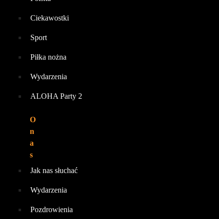
Ciekawostki
Sport
Piłka nożna
Wydarzenia
ALOHA Party 2
O
n
a
s
Jak nas słuchać
Wydarzenia
Pozdrowienia