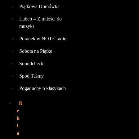
Piątkowa Domówka
Lubert – Z miłości do
muzyki
Poranek w NOTE.radio
Sobota na Piątke
Soundcheck
Spod Taśmy
Pogaduchy o klasykach
R
e
k
l
a