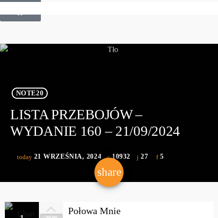
£
0.00
0
NOTE20
LISTA PRZEBOJÓW –
WYDANIE 160 – 21/09/2024
21 WRZEŚNIA, 2024
10932
27
5
today
share
email
27
Połowa Mnie