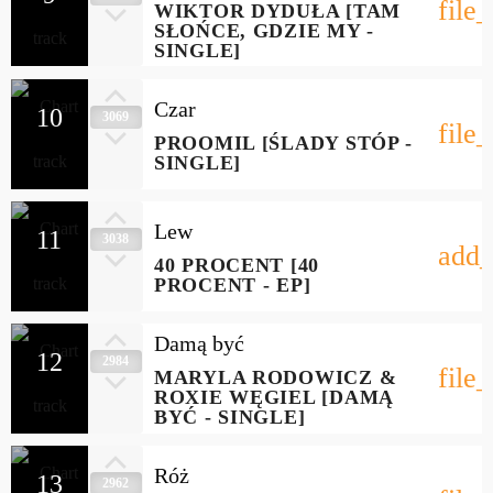
file
WIKTOR DYDUŁA [TAM
SŁOŃCE, GDZIE MY -
SINGLE]
Czar
10
3069
file
PROOMIL [ŚLADY STÓP -
SINGLE]
Lew
11
3038
add_
40 PROCENT [40
PROCENT - EP]
Damą być
12
2984
file
MARYLA RODOWICZ &
ROXIE WĘGIEL [DAMĄ
BYĆ - SINGLE]
Róż
13
2962