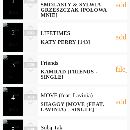
1
3840
add_
SMOLASTY & SYLWIA
GRZESZCZAK [POŁOWA
MNIE]
2
LIFETIMES
3581
add_
KATY PERRY [143]
Friends
3
3559
file
KAMRAD [FRIENDS -
SINGLE]
MOVE (feat. Lavinia)
4
3453
add_
SHAGGY [MOVE (FEAT.
LAVINIA) - SINGLE]
Sobą Tak
5
3349