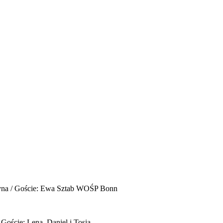
yna / Goście: Ewa Sztab WOŚP Bonn
 Goście: Lena, Daniel i Tosia