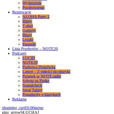
Wydarzenia
Pozdrowienia
Rezerwacje
ALOHA Party 2
Bilety
T-shirt
Gadżety
Bluzy
Leżaki
Parasole
Lista Przebojów – NOTE20
Podcasty
LUCID
NOTE20
Piątkowa Domówka
Lubert – Z miłości do muzyki
Poranek w NOTE.radio
Sobota na Piątke
Soundcheck
Spod Taśmy
Pogaduchy o klasykach
Reklama
shopping_cart
£
0.00
menu
play_arrow
SŁUCHAJ