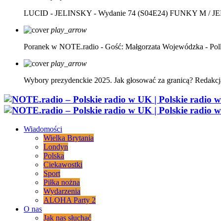
LUCID - JELINSKY - Wydanie 74 (S04E24)
FUNKY M / J
play_arrow
Poranek w NOTE.radio - Gość: Małgorzata Wojewódzka - Pol
play_arrow
Wybory prezydenckie 2025. Jak głosować za granicą?
Redakcj
Wiadomości
Wielka Brytania
Londyn
Polska
Ciekawostki
Sport
Piłka nożna
Wydarzenia
ALOHA Party 2
O nas
Jak nas słuchać