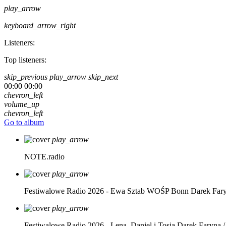
play_arrow
keyboard_arrow_right
Listeners:
Top listeners:
skip_previous
play_arrow
skip_next
00:00
00:00
chevron_left
volume_up
chevron_left
Go to album
play_arrow
NOTE.radio
play_arrow
Festiwalowe Radio 2026 - Ewa Sztab WOŚP Bonn
Darek Far
play_arrow
Festiwalowe Radio 2026 - Lena, Daniel i Tosia
Darek Faryna /