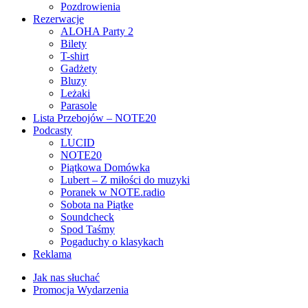
Pozdrowienia
Rezerwacje
ALOHA Party 2
Bilety
T-shirt
Gadżety
Bluzy
Leżaki
Parasole
Lista Przebojów – NOTE20
Podcasty
LUCID
NOTE20
Piątkowa Domówka
Lubert – Z miłości do muzyki
Poranek w NOTE.radio
Sobota na Piątke
Soundcheck
Spod Taśmy
Pogaduchy o klasykach
Reklama
Jak nas słuchać
Promocja Wydarzenia