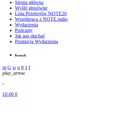
Strona główna
Wyślij głosówke
Lista Przebojów NOTE20
Współpraca z NOTE.radio
Wydarzenia
Podcasty
Jak nas słuchać
Promocja Wydarzenia
Koszyk
play_arrow
-
£
0.00
0