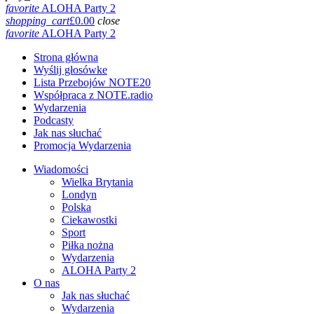
favorite
ALOHA Party 2
shopping_cart
£
0.00
close
favorite
ALOHA Party 2
Strona główna
Wyślij głosówke
Lista Przebojów NOTE20
Współpraca z NOTE.radio
Wydarzenia
Podcasty
Jak nas słuchać
Promocja Wydarzenia
Wiadomości
Wielka Brytania
Londyn
Polska
Ciekawostki
Sport
Piłka nożna
Wydarzenia
ALOHA Party 2
O nas
Jak nas słuchać
Wydarzenia