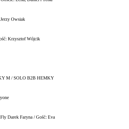
 Jerzy Owsiak
ość: Krzysztof Wójcik
Y M / SOLO B2B HEMKY
yone
 Fly
Darek Faryna / Gość: Eva