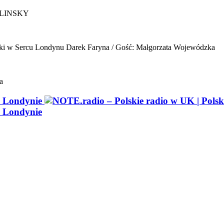
ELINSKY
ki w Sercu Londynu
Darek Faryna / Gość: Małgorzata Wojewódzka
a