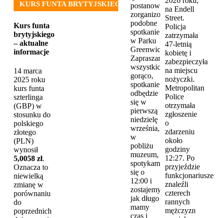
2026 roku,
KURS FUNTA BRYTYJSKIEGO
postanowiliśmy
na Endell
zorganizować
Street.
podobne
Kurs funta
Policja
spotkanie
brytyjskiego
zatrzymała
w Parku
– aktualne
47-letnią
Greenwich.
informacje
kobietę i
Zapraszamy
zabezpieczyła
wszystkich
na miejscu
14 marca
gorąco,
nożyczki.
2025 roku
spotkanie
Metropolitan
kurs funta
odbędzie
Police
szterlinga
się w
otrzymała
(GBP) w
pierwszą
zgłoszenie
stosunku do
niedzielę
o
polskiego
września,
zdarzeniu
złotego
w
około
(PLN)
pobliżu
godziny
wynosił
muzeum,
12:27. Po
5,0058 zł
.
spotykamy
przyjeździe
Oznacza to
się o
funkcjonariusze
niewielką
12:00 i
znaleźli
zmianę w
zostajemy
czterech
porównaniu
jak długo
rannych
do
mamy
mężczyzn
poprzednich
czas i