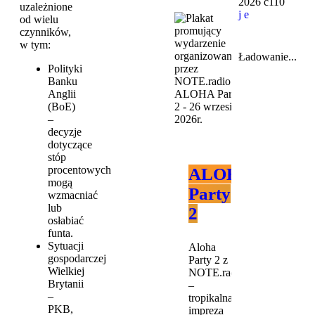
2026
110
uzależnione
od wielu
czynników,
w tym:
Ładowanie...
Polityki
Banku
Anglii
(BoE)
–
decyzje
dotyczące
stóp
procentowych
ALOHA
mogą
Party
wzmacniać
lub
2
osłabiać
funta.
Sytuacji
Aloha
gospodarczej
Party 2 z
Wielkiej
NOTE.radio
Brytanii
–
–
tropikalna
PKB,
impreza