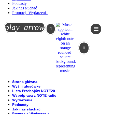
Podcasty
Jak nas słuchać
Promocja Wydarzenia
Koszyk
play_arrow
Strona główna
Wyślij głosówke
Lista Przebojów NOTE20
Współpraca z NOTE.radio
Wydarzenia
Podcasty
Jak nas słuchać
Promocja Wydarzenia