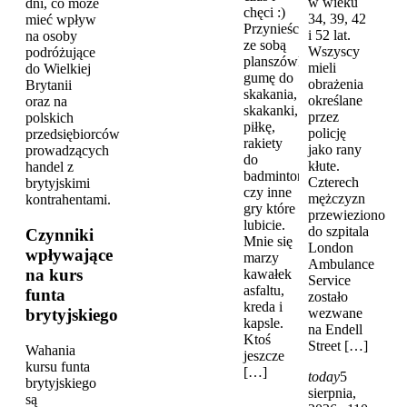
w wieku
dni, co może
chęci :)
34, 39, 42
mieć wpływ
Przynieście
i 52 lat.
na osoby
ze sobą
Wszyscy
podróżujące
planszówki,
mieli
do Wielkiej
gumę do
obrażenia
Brytanii
skakania,
określane
oraz na
skakanki,
przez
polskich
piłkę,
policję
przedsiębiorców
rakiety
jako rany
prowadzących
do
kłute.
handel z
badmintona
Czterech
brytyjskimi
czy inne
mężczyzn
kontrahentami.
gry które
przewieziono
lubicie.
do szpitala
Czynniki
Mnie się
London
wpływające
marzy
Ambulance
na kurs
kawałek
Service
asfaltu,
funta
zostało
kreda i
brytyjskiego
wezwane
kapsle.
na Endell
Ktoś
Street […]
Wahania
jeszcze
kursu funta
[…]
today
5
brytyjskiego
sierpnia,
są