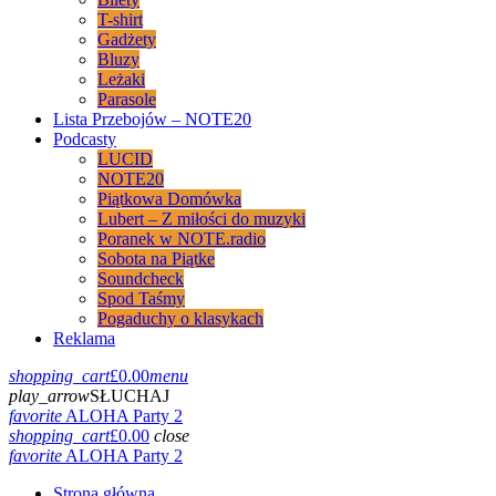
T-shirt
Gadżety
Bluzy
Leżaki
Parasole
Lista Przebojów – NOTE20
Podcasty
LUCID
NOTE20
Piątkowa Domówka
Lubert – Z miłości do muzyki
Poranek w NOTE.radio
Sobota na Piątke
Soundcheck
Spod Taśmy
Pogaduchy o klasykach
Reklama
shopping_cart
£
0.00
menu
play_arrow
SŁUCHAJ
favorite
ALOHA Party 2
shopping_cart
£
0.00
close
favorite
ALOHA Party 2
Strona główna