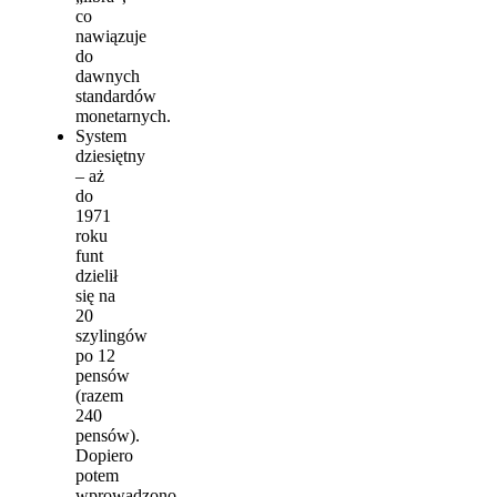
co
nawiązuje
do
dawnych
standardów
monetarnych.
System
dziesiętny
– aż
do
1971
roku
funt
dzielił
się na
20
szylingów
po 12
pensów
(razem
240
pensów).
Dopiero
potem
wprowadzono