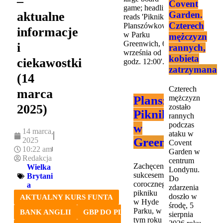
–
Covent
aktualne
Garden.
Czterech
informacje
mężczyzn
i
rannych,
kobieta
ciekawostki
zatrzymana
(14
Czterech
marca
Planszówkowy
mężczyzn
2025)
zostało
Piknik
rannych
podczas
w
14 marca,
ataku w
Greenwich
2025
Covent
10:22 am
Garden w
Redakcja
centrum
Zachęceni
Wielka
Londynu.
sukcesem
Brytani
Do
corocznego
a
zdarzenia
pikniku
doszło w
AKTUALNY KURS FUNTA
w Hyde
środę, 5
Parku, w
BANK ANGLII
GBP DO PLN
sierpnia
tym roku