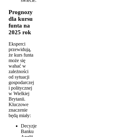
świecie.
Prognozy
dla kursu
funta na
2025 rok
Eksperci
przewidują,
że kurs funta
może się
wahać w
zależności
od sytuacji
gospodarczej
i politycznej
w Wielkiej
Brytanii.
Kluczowe
znaczenie
będą miały:
Decyzje
Banku
Anglii