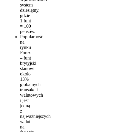
system
dziesiętny,
gdzie
1 funt
= 100
pensów.
Popularność
na
rynku
Forex
– funt
brytyjski
stanowi
około
13%
globalnych
transakcji
walutowych
i jest
jedną
z
najważniejszych
walut
na