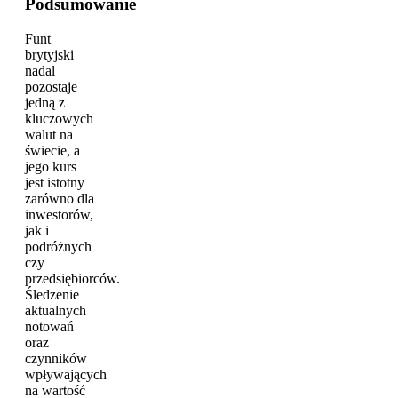
Podsumowanie
Funt
brytyjski
nadal
pozostaje
jedną z
kluczowych
walut na
świecie, a
jego kurs
jest istotny
zarówno dla
inwestorów,
jak i
podróżnych
czy
przedsiębiorców.
Śledzenie
aktualnych
notowań
oraz
czynników
wpływających
na wartość