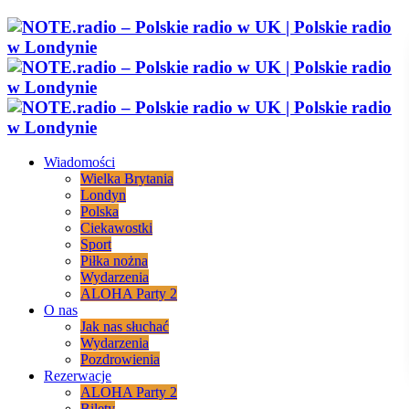
Wiadomości
Wielka Brytania
Londyn
Polska
Ciekawostki
Sport
Piłka nożna
Wydarzenia
ALOHA Party 2
O nas
Jak nas słuchać
Wydarzenia
Pozdrowienia
Rezerwacje
ALOHA Party 2
Bilety