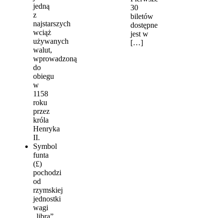
jedną
30
z
biletów
najstarszych
dostępne
wciąż
jest w
używanych
[…]
walut,
wprowadzoną
do
obiegu
w
1158
roku
przez
króla
Henryka
II.
Symbol
funta
(£)
pochodzi
od
rzymskiej
jednostki
wagi
„libra”,