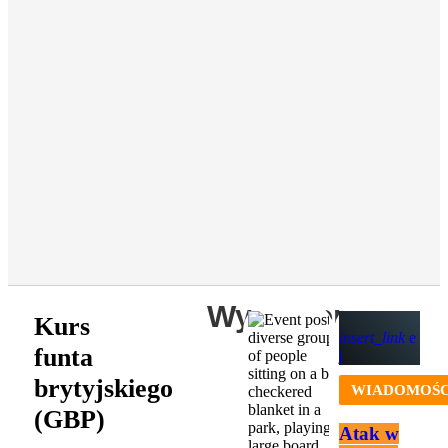
Wydarzenia
Kurs
insert_link
funta
brytyjskiego
WIADOMOŚC
(GBP)
Atak w