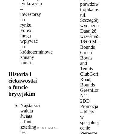
rynkowych
prawdziwy
–
tropikalny
inwestorzy
raj.
na
Szczegóły
rynku
wydarzenia
Forex
Data: 26
mogą
wrześniaStart:
wpływać
18:00 Miejsce:
na
Bounds
krótkoterminowe
Green
zmiany
Bowls
kursu.
and
Tennis
Historia i
ClubGoring
Road,
ciekawostki
Bounds
o funcie
GreenLondon
brytyjskim
N11
2DD
Najstarsza
Promocja
waluta
– bilety
świata
w
– funt
specjalnej
szterling
cenie
REKLAMA
jest
Pierwsze