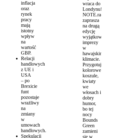
inflacja
wraca do
oraz
Londynu!
rynek
NOTE.radio
pracy
zaprasza
mają
na drugą
istotny
edycję
wpływ
wyjątkowej
na
imprezy
wartość
w
GBP.
hawajskim
Relacji
klimacie.
handlowych
Przygotujcie
z UE i
kolorowe
USA
koszule,
– po
kwiaty
Brexicie
we
funt
włosach i
pozostaje
dobry
wrażliwy
humor,
na
bo tej
zmiany
nocy
w
Bounds
umowach
Green
handlowych.
zamieni
Spekulacji
się w