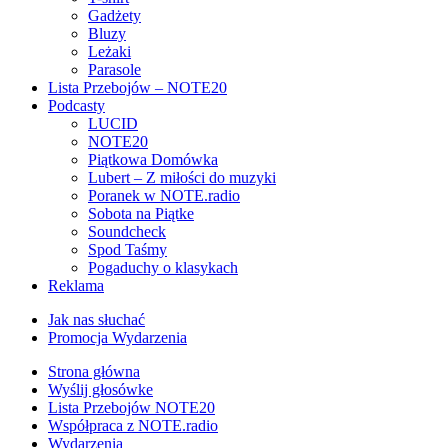
Gadżety
Bluzy
Leżaki
Parasole
Lista Przebojów – NOTE20
Podcasty
LUCID
NOTE20
Piątkowa Domówka
Lubert – Z miłości do muzyki
Poranek w NOTE.radio
Sobota na Piątke
Soundcheck
Spod Taśmy
Pogaduchy o klasykach
Reklama
Jak nas słuchać
Promocja Wydarzenia
Strona główna
Wyślij głosówke
Lista Przebojów NOTE20
Współpraca z NOTE.radio
Wydarzenia