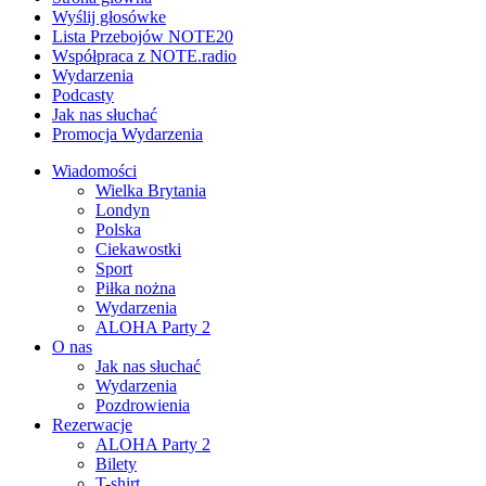
Wyślij głosówke
Lista Przebojów NOTE20
Współpraca z NOTE.radio
Wydarzenia
Podcasty
Jak nas słuchać
Promocja Wydarzenia
Wiadomości
Wielka Brytania
Londyn
Polska
Ciekawostki
Sport
Piłka nożna
Wydarzenia
ALOHA Party 2
O nas
Jak nas słuchać
Wydarzenia
Pozdrowienia
Rezerwacje
ALOHA Party 2
Bilety
T-shirt