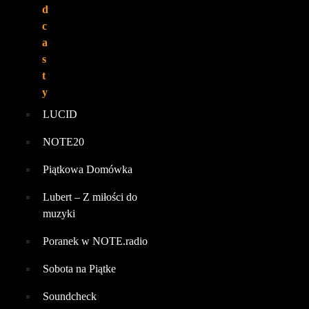
d
c
a
s
t
y
LUCID
NOTE20
Piątkowa Domówka
Lubert – Z miłości do
muzyki
Poranek w NOTE.radio
Sobota na Piątke
Soundcheck