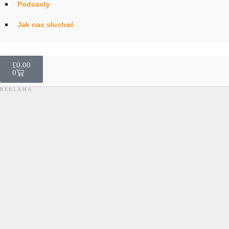
Podcasty
Jak nas słuchać
Promocja Wydarzenia
£
0.00
0