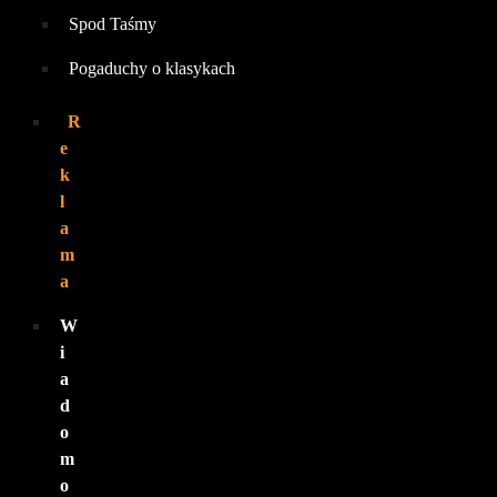
Spod Taśmy
Pogaduchy o klasykach
R
e
k
l
a
m
a
W
i
a
d
o
m
o