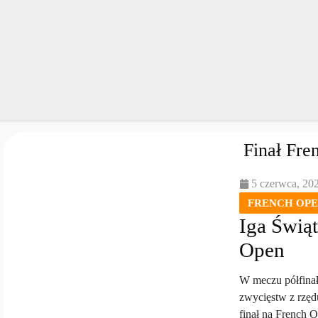
Finał Fre
5 czerwca, 20
FRENCH OP
Iga Świą
Open
W meczu półfinał
zwycięstw z rzędu
finał na French 