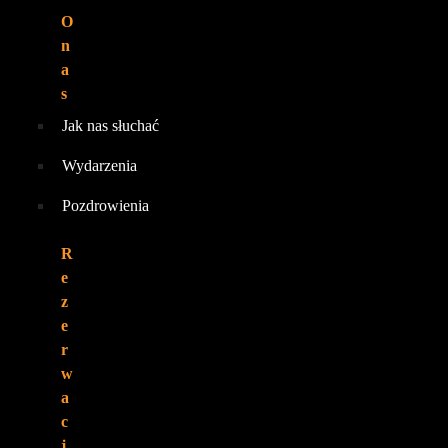
O
n
a
s
Jak nas słuchać
Wydarzenia
Pozdrowienia
R
e
z
e
r
w
a
c
j