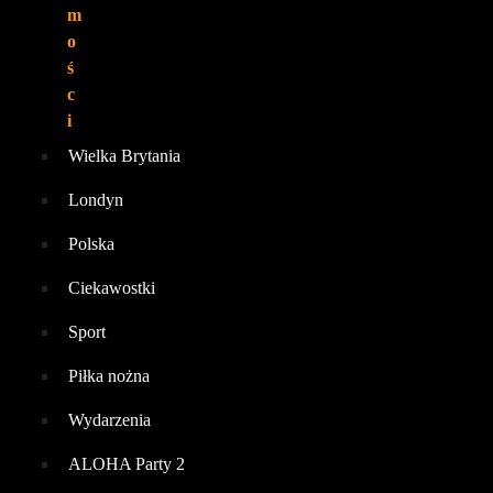
m
o
ś
c
i
Wielka Brytania
Londyn
Polska
Ciekawostki
Sport
Piłka nożna
Wydarzenia
ALOHA Party 2