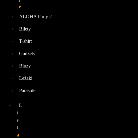
e
ALOHA Party 2
Bilety
T-shirt
Gadżety
Bluzy
Leżaki
Parasole
L
i
s
t
a