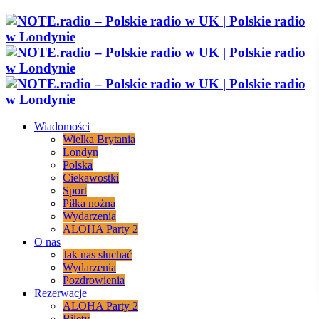
Wiadomości
Wielka Brytania
Londyn
Polska
Ciekawostki
Sport
Piłka nożna
Wydarzenia
ALOHA Party 2
O nas
Jak nas słuchać
Wydarzenia
Pozdrowienia
Rezerwacje
ALOHA Party 2
Bilety