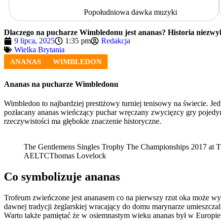
Popołudniowa dawka muzyki
Dlaczego na pucharze Wimbledonu jest ananas? Historia niezwy
9 lipca, 2025
1:35 pm
Redakcja
Wielka Brytania
ANANAS
WIMBLEDON
Ananas na pucharze Wimbledonu
Wimbledon to najbardziej prestiżowy turniej tenisowy na świecie. J
pozłacany ananas wieńczący puchar wręczany zwycięzcy gry pojed
rzeczywistości ma głębokie znaczenie historyczne.
The Gentlemens Singles Trophy The Championships 2017 at 
AELTCThomas Lovelock
Co symbolizuje ananas
Trofeum zwieńczone jest ananasem co na pierwszy rzut oka może wy
dawnej tradycji żeglarskiej wracający do domu marynarze umieszczali
Warto także pamiętać że w osiemnastym wieku ananas był w Europie s