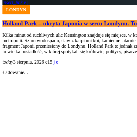
insert_link
LONDYN
Holland Park – ukryta Japonia w sercu Londynu. To 
Kilka minut od ruchliwych ulic Kensington znajduje się miejsce, w k
metropolii. Szum wodospadu, staw z karpiami koi, kamienne latarnie
fragment Japonii przeniesiony do Londynu. Holland Park to jednak zn
tu wielka posiadłość, w której spotykali się królowie, politycy, pisarz
today
3 sierpnia, 2026
15
Ładowanie...