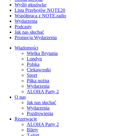
Wyślij głosówke
Lista Przebojów NOTE20
Współpraca z NOTE.radio
Wydarzenia
Podcasty
Jak nas słuchać
Promocja Wydarzenia
Wiadomości
Wielka Brytania
Londyn
Polska
Ciekawostki
Sport
Piłka nożna
Wydarzenia
ALOHA Party 2
O nas
Jak nas słuchać
Wydarzenia
Pozdrowienia
Rezerwacje
ALOHA Party 2
Bilety
T-shirt