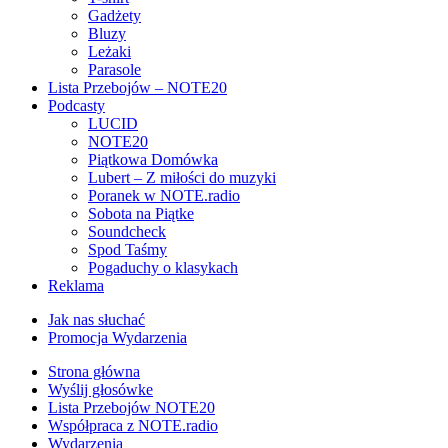
Gadżety
Bluzy
Leżaki
Parasole
Lista Przebojów – NOTE20
Podcasty
LUCID
NOTE20
Piątkowa Domówka
Lubert – Z miłości do muzyki
Poranek w NOTE.radio
Sobota na Piątke
Soundcheck
Spod Taśmy
Pogaduchy o klasykach
Reklama
Jak nas słuchać
Promocja Wydarzenia
Strona główna
Wyślij głosówke
Lista Przebojów NOTE20
Współpraca z NOTE.radio
Wydarzenia