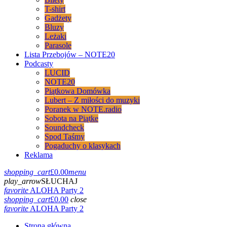
T-shirt
Gadżety
Bluzy
Leżaki
Parasole
Lista Przebojów – NOTE20
Podcasty
LUCID
NOTE20
Piątkowa Domówka
Lubert – Z miłości do muzyki
Poranek w NOTE.radio
Sobota na Piątke
Soundcheck
Spod Taśmy
Pogaduchy o klasykach
Reklama
shopping_cart
£
0.00
menu
play_arrow
SŁUCHAJ
favorite
ALOHA Party 2
shopping_cart
£
0.00
close
favorite
ALOHA Party 2
Strona główna