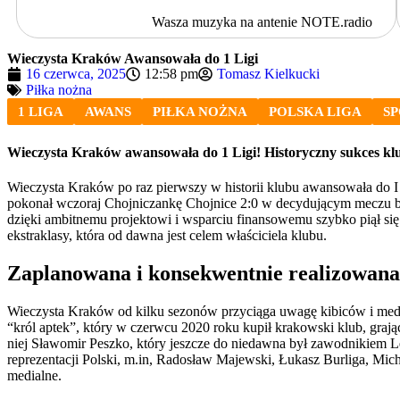
Wasza muzyka na antenie NOTE.radio
Wieczysta Kraków Awansowała do 1 Ligi
16 czerwca, 2025
12:58 pm
Tomasz Kielkucki
Piłka nożna
1 LIGA
AWANS
PIŁKA NOŻNA
POLSKA LIGA
S
Wieczysta Kraków awansowała do 1 Ligi! Historyczny sukces kl
Wieczysta Kraków po raz pierwszy w historii klubu awansowała do 
pokonał wczoraj Chojniczankę Chojnice 2:0 w decydującym meczu bar
dzięki ambitnemu projektowi i wsparciu finansowemu szybko piął się 
ekstraklasy, która od dawna jest celem właściciela klubu.
Zaplanowana i konsekwentnie realizowana 
Wieczysta Kraków od kilku sezonów przyciąga uwagę kibiców i medi
“król aptek”, który w czerwcu 2020 roku kupił krakowski klub, grają
niej Sławomir Peszko, który jeszcze do niedawna był zawodnikiem Lec
reprezentacji Polski, m.in, Radosław Majewski, Łukasz Burliga, Mic
medialne.