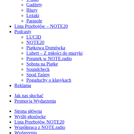
Gadżety
Bluzy
Leżaki
Parasole
Lista Przebojów – NOTE20
Podcasty
LUCID
NOTE20
Piątkowa Domówka
Lubert – Z miłości do muzyki
Poranek w NOTE.radio
Sobota na Piątke
Soundcheck
Spod Taśmy
Pogaduchy o klasykach
Reklama
Jak nas słuchać
Promocja Wydarzenia
Strona główna
Wyślij głosówke
Lista Przebojów NOTE20
Współpraca z NOTE.radio
Wydarzenia