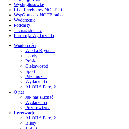
Wyślij głosówke
Lista Przebojów NOTE20
Współpraca z NOTE.radio
Wydarzenia
Podcasty
Jak nas słuchać
Promocja Wydarzenia
Wiadomości
Wielka Brytania
Londyn
Polska
Ciekawostki
Sport
Piłka nożna
Wydarzenia
ALOHA Party 2
O nas
Jak nas słuchać
Wydarzenia
Pozdrowienia
Rezerwacje
ALOHA Party 2
Bilety
T-shirt