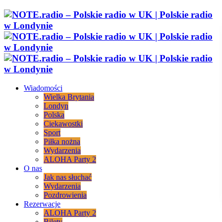
Wiadomości
Wielka Brytania
Londyn
Polska
Ciekawostki
Sport
Piłka nożna
Wydarzenia
ALOHA Party 2
O nas
Jak nas słuchać
Wydarzenia
Pozdrowienia
Rezerwacje
ALOHA Party 2
Bilety