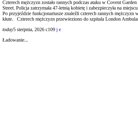
Czterech mężczyzn zostało rannych podczas ataku w Covent Garden w
Street. Policja zatrzymała 47-letnią kobietę i zabezpieczyła na miejs
Po przyjeździe funkcjonariusze znaleźli czterech rannych mężczyzn w 
kłute. Czterech mężczyzn przewieziono do szpitala London Ambulan
today
5 sierpnia, 2026
109
Ładowanie...