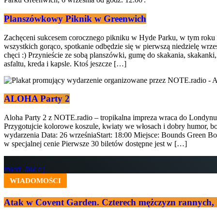
Planszówkowy Piknik w Greenwich
Zachęceni sukcesem corocznego pikniku w Hyde Parku, w tym roku
wszystkich gorąco, spotkanie odbędzie się w pierwszą niedzielę wrz
chęci :) Przynieście ze sobą planszówki, gumę do skakania, skakanki,
asfaltu, kreda i kapsle. Ktoś jeszcze […]
ALOHA Party 2
Aloha Party 2 z NOTE.radio – tropikalna impreza wraca do Londynu
Przygotujcie kolorowe koszule, kwiaty we włosach i dobry humor, bo
wydarzenia Data: 26 wrześniaStart: 18:00 Miejsce: Bounds Green
w specjalnej cenie Pierwsze 30 biletów dostępne jest w […]
insert_link
WIADOMOŚCI
Atak w Covent Garden. Czterech mężczyzn rannych,