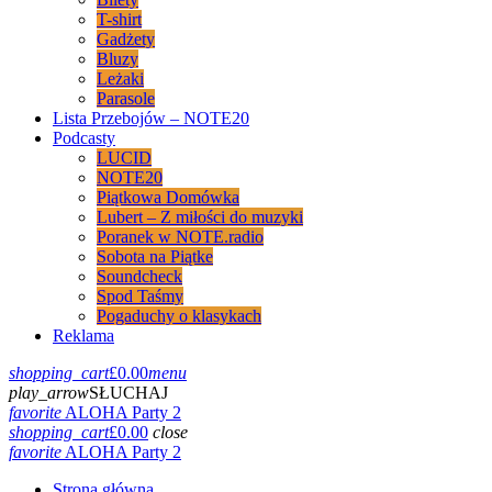
T-shirt
Gadżety
Bluzy
Leżaki
Parasole
Lista Przebojów – NOTE20
Podcasty
LUCID
NOTE20
Piątkowa Domówka
Lubert – Z miłości do muzyki
Poranek w NOTE.radio
Sobota na Piątke
Soundcheck
Spod Taśmy
Pogaduchy o klasykach
Reklama
shopping_cart
£
0.00
menu
play_arrow
SŁUCHAJ
favorite
ALOHA Party 2
shopping_cart
£
0.00
close
favorite
ALOHA Party 2
Strona główna