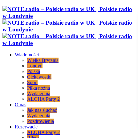
Wiadomości
Wielka Brytania
Londyn
Polska
Ciekawostki
Sport
Piłka nożna
Wydarzenia
ALOHA Party 2
O nas
Jak nas słuchać
Wydarzenia
Pozdrowienia
Rezerwacje
ALOHA Party 2
Bilety