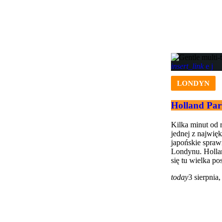
insert_link
LONDYN
Holland Par
Kilka minut od 
jednej z najwię
japońskie spraw
Londynu. Hollan
się tu wielka pos
today
3 sierpnia