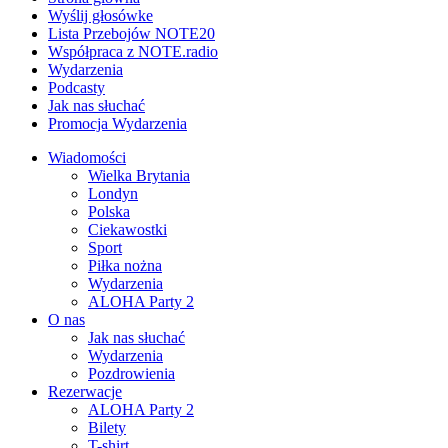
Wyślij głosówke
Lista Przebojów NOTE20
Współpraca z NOTE.radio
Wydarzenia
Podcasty
Jak nas słuchać
Promocja Wydarzenia
Wiadomości
Wielka Brytania
Londyn
Polska
Ciekawostki
Sport
Piłka nożna
Wydarzenia
ALOHA Party 2
O nas
Jak nas słuchać
Wydarzenia
Pozdrowienia
Rezerwacje
ALOHA Party 2
Bilety
T-shirt