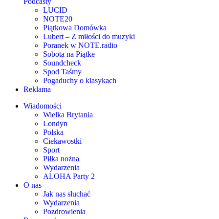
Podcasty
LUCID
NOTE20
Piątkowa Domówka
Lubert – Z miłości do muzyki
Poranek w NOTE.radio
Sobota na Piątke
Soundcheck
Spod Taśmy
Pogaduchy o klasykach
Reklama
Wiadomości
Wielka Brytania
Londyn
Polska
Ciekawostki
Sport
Piłka nożna
Wydarzenia
ALOHA Party 2
O nas
Jak nas słuchać
Wydarzenia
Pozdrowienia