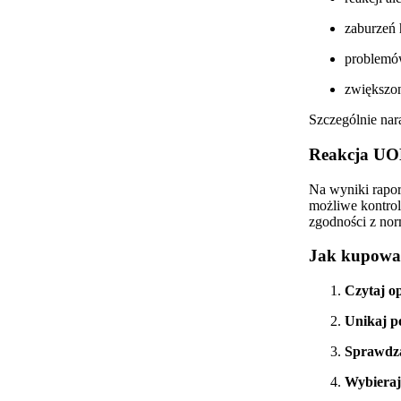
zaburzeń
problemó
zwiększon
Szczególnie nara
Reakcja UOK
Na wyniki rapo
możliwe kontrol
zgodności z nor
Jak kupować
Czytaj o
Unikaj po
Sprawdza
Wybieraj