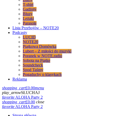
T-shirt
Gadżety
Bluzy
Leżaki
Parasole
Lista Przebojów – NOTE20
Podcasty
LUCID
NOTE20
Piątkowa Domówka
Lubert – Z miłości do muzyki
Poranek w NOTE.radio
Sobota na Piątke
Soundcheck
Spod Taśmy
Pogaduchy o klasykach
Reklama
shopping_cart
£
0.00
menu
play_arrow
SŁUCHAJ
favorite
ALOHA Party 2
shopping_cart
£
0.00
close
favorite
ALOHA Party 2
Strona główna