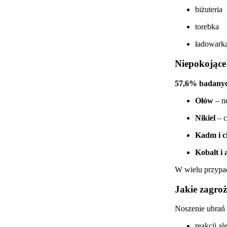
biżuteria
torebka
ładowark
Niepokojące
57,6% badany
Ołów
– ne
Nikiel
– c
Kadm i 
Kobalt i
W wielu przypad
Jakie zagroż
Noszenie ubrań 
reakcji al