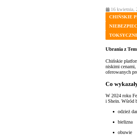
16 kwietnia,
CHIŃSKIE 
NIEBEZPIE
TOKSYCZNE
Ubrania z Temu 
Chińskie platfo
niskimi cenami,
oferowanych pr
Co wykazały
W 2024 roku Fe
i Shein. Wśród 
odzież da
bielizna
obuwie