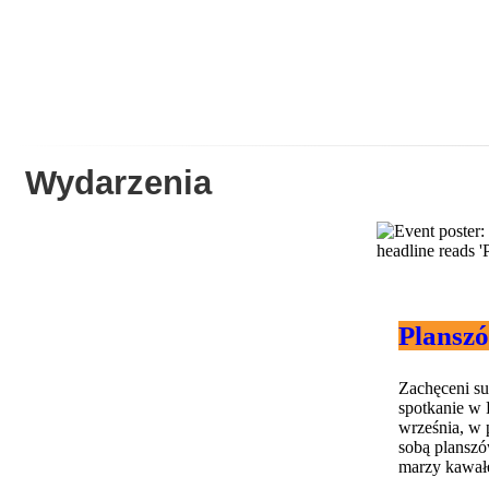
Wydarzenia
Plansz
Zachęceni s
spotkanie w 
września, w 
sobą planszów
marzy kawałek