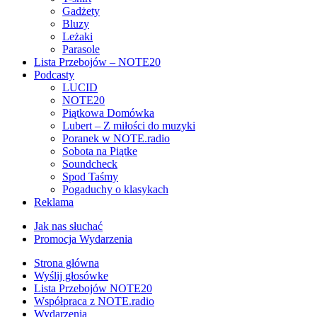
Gadżety
Bluzy
Leżaki
Parasole
Lista Przebojów – NOTE20
Podcasty
LUCID
NOTE20
Piątkowa Domówka
Lubert – Z miłości do muzyki
Poranek w NOTE.radio
Sobota na Piątke
Soundcheck
Spod Taśmy
Pogaduchy o klasykach
Reklama
Jak nas słuchać
Promocja Wydarzenia
Strona główna
Wyślij głosówke
Lista Przebojów NOTE20
Współpraca z NOTE.radio
Wydarzenia