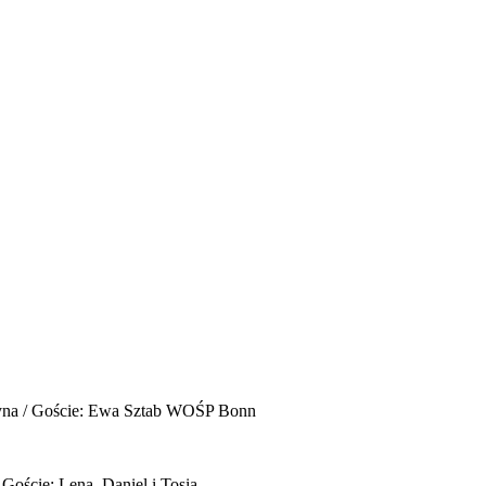
yna / Goście: Ewa Sztab WOŚP Bonn
 Goście: Lena, Daniel i Tosia