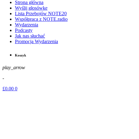
Strona główna
Wyślij głosówke
Lista Przebojów NOTE20
Współpraca z NOTE.radio
Wydarzenia
Podcasty
Jak nas słuchać
Promocja Wydarzenia
Koszyk
play_arrow
-
£
0.00
0