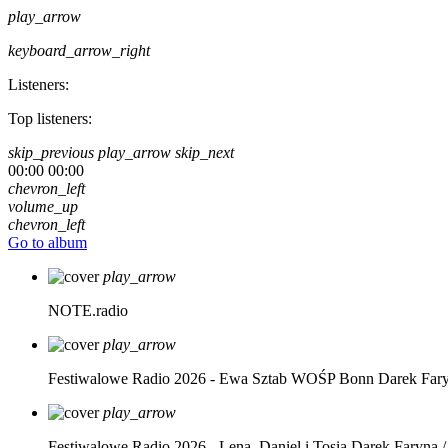
play_arrow
keyboard_arrow_right
Listeners:
Top listeners:
skip_previous
play_arrow
skip_next
00:00
00:00
chevron_left
volume_up
chevron_left
Go to album
play_arrow
NOTE.radio
play_arrow
Festiwalowe Radio 2026 - Ewa Sztab WOŚP Bonn
Darek Far
play_arrow
Festiwalowe Radio 2026 - Lena, Daniel i Tosia
Darek Faryna /