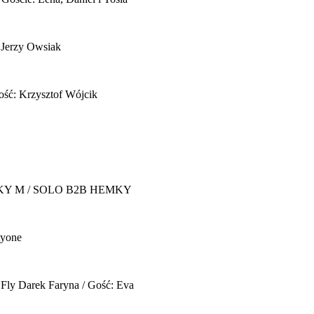
 Jerzy Owsiak
ość: Krzysztof Wójcik
Y M / SOLO B2B HEMKY
yone
 Fly
Darek Faryna / Gość: Eva