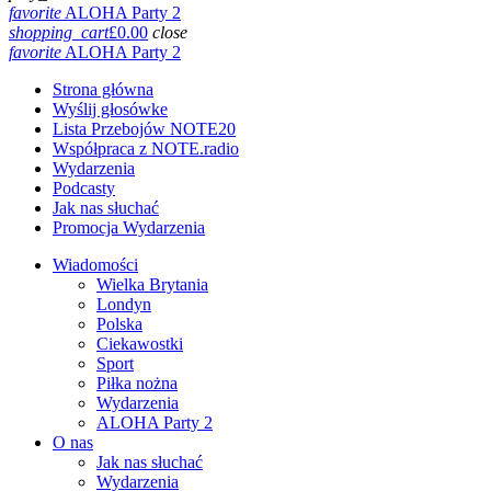
favorite
ALOHA Party 2
shopping_cart
£
0.00
close
favorite
ALOHA Party 2
Strona główna
Wyślij głosówke
Lista Przebojów NOTE20
Współpraca z NOTE.radio
Wydarzenia
Podcasty
Jak nas słuchać
Promocja Wydarzenia
Wiadomości
Wielka Brytania
Londyn
Polska
Ciekawostki
Sport
Piłka nożna
Wydarzenia
ALOHA Party 2
O nas
Jak nas słuchać
Wydarzenia