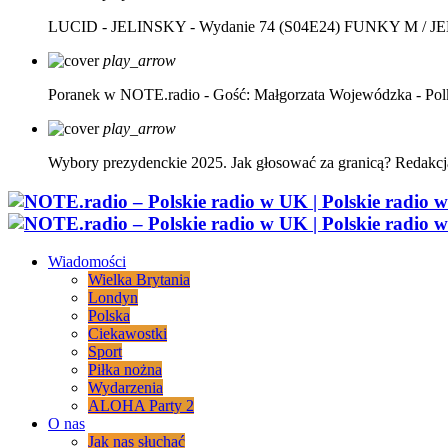
LUCID - JELINSKY - Wydanie 74 (S04E24)
FUNKY M / J
play_arrow
Poranek w NOTE.radio - Gość: Małgorzata Wojewódzka - Pol
play_arrow
Wybory prezydenckie 2025. Jak głosować za granicą?
Redakcj
Wiadomości
Wielka Brytania
Londyn
Polska
Ciekawostki
Sport
Piłka nożna
Wydarzenia
ALOHA Party 2
O nas
Jak nas słuchać