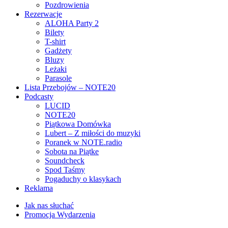
Pozdrowienia
Rezerwacje
ALOHA Party 2
Bilety
T-shirt
Gadżety
Bluzy
Leżaki
Parasole
Lista Przebojów – NOTE20
Podcasty
LUCID
NOTE20
Piątkowa Domówka
Lubert – Z miłości do muzyki
Poranek w NOTE.radio
Sobota na Piątke
Soundcheck
Spod Taśmy
Pogaduchy o klasykach
Reklama
Jak nas słuchać
Promocja Wydarzenia