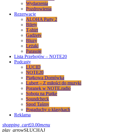
Wydarzenia
Pozdrowienia
Rezerwacje
ALOHA Party 2
Bilety
T-shirt
Gadżety
Bluzy
Leżaki
Parasole
Lista Przebojów – NOTE20
Podcasty
LUCID
NOTE20
Piątkowa Domówka
Lubert – Z miłości do muzyki
Poranek w NOTE.radio
Sobota na Piątke
Soundcheck
Spod Taśmy
Pogaduchy o klasykach
Reklama
shopping_cart
£
0.00
menu
play_arrow
SŁUCHAJ