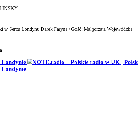
ELINSKY
ki w Sercu Londynu
Darek Faryna / Gość: Małgorzata Wojewódzka
a