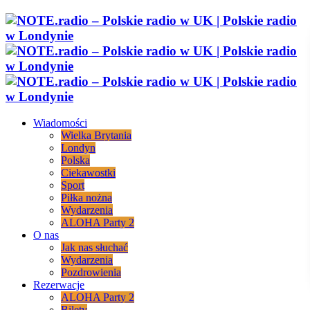
Wiadomości
Wielka Brytania
Londyn
Polska
Ciekawostki
Sport
Piłka nożna
Wydarzenia
ALOHA Party 2
O nas
Jak nas słuchać
Wydarzenia
Pozdrowienia
Rezerwacje
ALOHA Party 2
Bilety