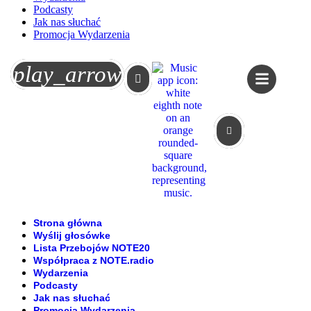
Podcasty
Jak nas słuchać
Promocja Wydarzenia
Koszyk
play_arrow
Strona główna
Wyślij głosówke
Lista Przebojów NOTE20
Współpraca z NOTE.radio
Wydarzenia
Podcasty
Jak nas słuchać
Promocja Wydarzenia