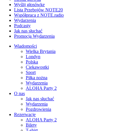
Wyślij głosówke
Lista Przebojów NOTE20
Współpraca z NOTE.radio
Wydarzenia
Podcasty
Jak nas słuchać
Promocja Wydarzenia
Wiadomości
Wielka Brytania
Londyn
Polska
Ciekawostki
Sport
Piłka nożna
Wydarzenia
ALOHA Party 2
O nas
Jak nas słuchać
Wydarzenia
Pozdrowienia
Rezerwacje
ALOHA Party 2
Bilety
T-shirt