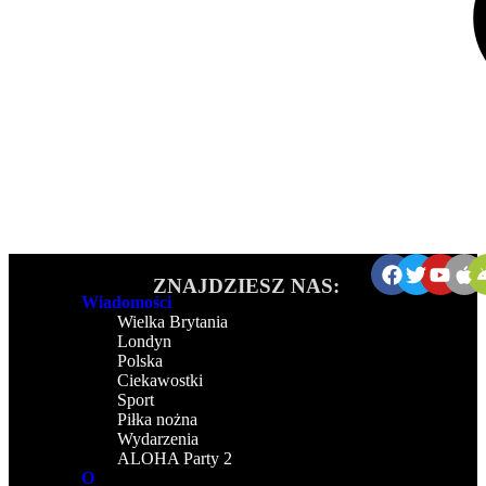
ZNAJDZIESZ NAS:
Wiadomości
Wielka Brytania
Londyn
Polska
Ciekawostki
Sport
Piłka nożna
Wydarzenia
ALOHA Party 2
O