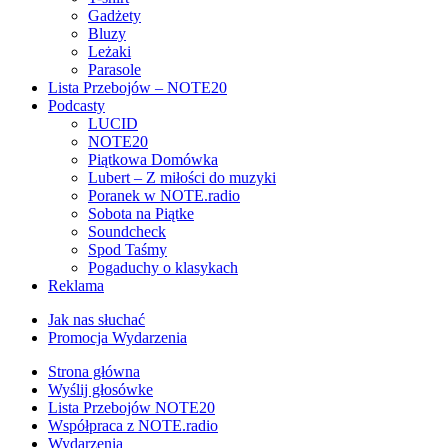
Gadżety
Bluzy
Leżaki
Parasole
Lista Przebojów – NOTE20
Podcasty
LUCID
NOTE20
Piątkowa Domówka
Lubert – Z miłości do muzyki
Poranek w NOTE.radio
Sobota na Piątke
Soundcheck
Spod Taśmy
Pogaduchy o klasykach
Reklama
Jak nas słuchać
Promocja Wydarzenia
Strona główna
Wyślij głosówke
Lista Przebojów NOTE20
Współpraca z NOTE.radio
Wydarzenia