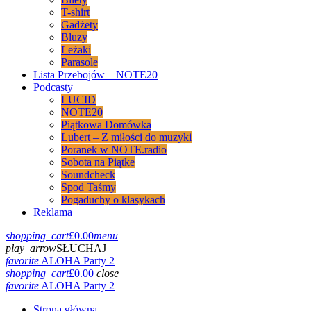
T-shirt
Gadżety
Bluzy
Leżaki
Parasole
Lista Przebojów – NOTE20
Podcasty
LUCID
NOTE20
Piątkowa Domówka
Lubert – Z miłości do muzyki
Poranek w NOTE.radio
Sobota na Piątke
Soundcheck
Spod Taśmy
Pogaduchy o klasykach
Reklama
shopping_cart
£
0.00
menu
play_arrow
SŁUCHAJ
favorite
ALOHA Party 2
shopping_cart
£
0.00
close
favorite
ALOHA Party 2
Strona główna