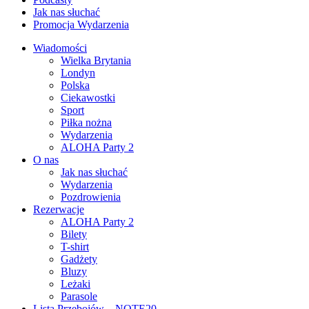
Jak nas słuchać
Promocja Wydarzenia
Wiadomości
Wielka Brytania
Londyn
Polska
Ciekawostki
Sport
Piłka nożna
Wydarzenia
ALOHA Party 2
O nas
Jak nas słuchać
Wydarzenia
Pozdrowienia
Rezerwacje
ALOHA Party 2
Bilety
T-shirt
Gadżety
Bluzy
Leżaki
Parasole
Lista Przebojów – NOTE20