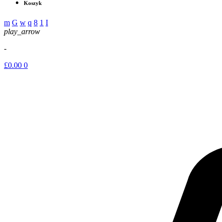
Koszyk
play_arrow
-
£
0.00
0