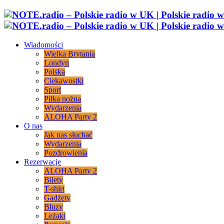
Wiadomości
Wielka Brytania
Londyn
Polska
Ciekawostki
Sport
Piłka nożna
Wydarzenia
ALOHA Party 2
O nas
Jak nas słuchać
Wydarzenia
Pozdrowienia
Rezerwacje
ALOHA Party 2
Bilety
T-shirt
Gadżety
Bluzy
Leżaki