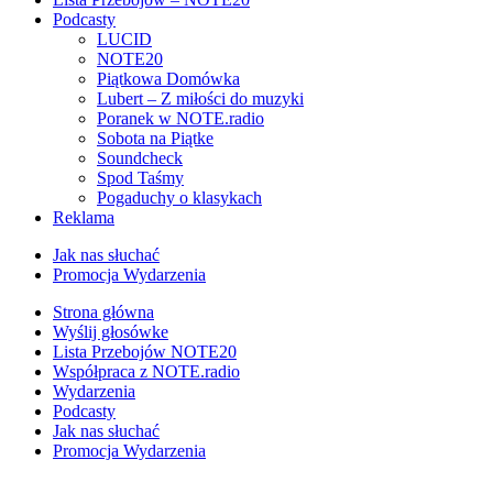
Podcasty
LUCID
NOTE20
Piątkowa Domówka
Lubert – Z miłości do muzyki
Poranek w NOTE.radio
Sobota na Piątke
Soundcheck
Spod Taśmy
Pogaduchy o klasykach
Reklama
Jak nas słuchać
Promocja Wydarzenia
Strona główna
Wyślij głosówke
Lista Przebojów NOTE20
Współpraca z NOTE.radio
Wydarzenia
Podcasty
Jak nas słuchać
Promocja Wydarzenia