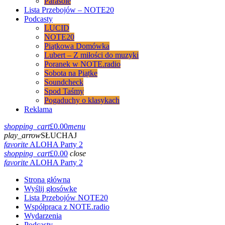
Parasole
Lista Przebojów – NOTE20
Podcasty
LUCID
NOTE20
Piątkowa Domówka
Lubert – Z miłości do muzyki
Poranek w NOTE.radio
Sobota na Piątke
Soundcheck
Spod Taśmy
Pogaduchy o klasykach
Reklama
shopping_cart
£
0.00
menu
play_arrow
SŁUCHAJ
favorite
ALOHA Party 2
shopping_cart
£
0.00
close
favorite
ALOHA Party 2
Strona główna
Wyślij głosówke
Lista Przebojów NOTE20
Współpraca z NOTE.radio
Wydarzenia
Podcasty