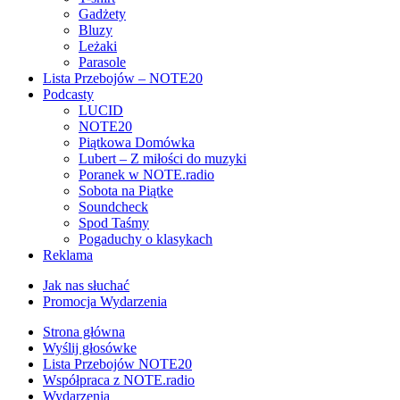
Gadżety
Bluzy
Leżaki
Parasole
Lista Przebojów – NOTE20
Podcasty
LUCID
NOTE20
Piątkowa Domówka
Lubert – Z miłości do muzyki
Poranek w NOTE.radio
Sobota na Piątke
Soundcheck
Spod Taśmy
Pogaduchy o klasykach
Reklama
Jak nas słuchać
Promocja Wydarzenia
Strona główna
Wyślij głosówke
Lista Przebojów NOTE20
Współpraca z NOTE.radio
Wydarzenia