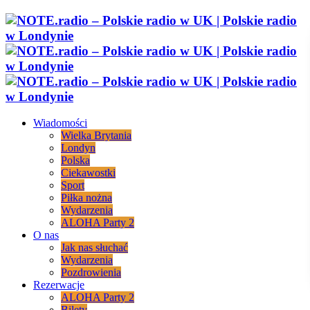
Wiadomości
Wielka Brytania
Londyn
Polska
Ciekawostki
Sport
Piłka nożna
Wydarzenia
ALOHA Party 2
O nas
Jak nas słuchać
Wydarzenia
Pozdrowienia
Rezerwacje
ALOHA Party 2
Bilety