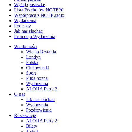
Wyślij głosówke
Lista Przebojów NOTE20
Współpraca z NOTE.radio
Wydarzenia
Podcasty
Jak nas słuchać
Promocja Wydarzenia
Wiadomości
Wielka Brytania
Londyn
Polska
Ciekawostki
Sport
Piłka nożna
Wydarzenia
ALOHA Party 2
O nas
Jak nas słuchać
Wydarzenia
Pozdrowienia
Rezerwacje
ALOHA Party 2
Bilety
T-shirt