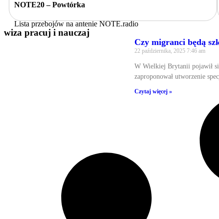
NOTE20 – Powtórka
Lista przebojów na antenie NOTE.radio
wiza pracuj i nauczaj
Czy migranci będą sz
22 października, 2025
7:46 am
W Wielkiej Brytanii pojawił 
zaproponował utworzenie spec
Czytaj więcej »