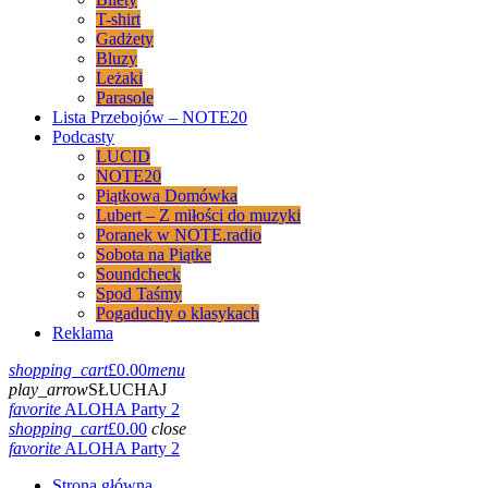
T-shirt
Gadżety
Bluzy
Leżaki
Parasole
Lista Przebojów – NOTE20
Podcasty
LUCID
NOTE20
Piątkowa Domówka
Lubert – Z miłości do muzyki
Poranek w NOTE.radio
Sobota na Piątke
Soundcheck
Spod Taśmy
Pogaduchy o klasykach
Reklama
shopping_cart
£
0.00
menu
play_arrow
SŁUCHAJ
favorite
ALOHA Party 2
shopping_cart
£
0.00
close
favorite
ALOHA Party 2
Strona główna