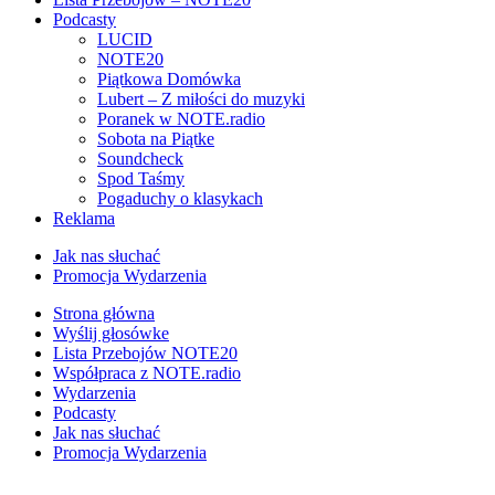
Podcasty
LUCID
NOTE20
Piątkowa Domówka
Lubert – Z miłości do muzyki
Poranek w NOTE.radio
Sobota na Piątke
Soundcheck
Spod Taśmy
Pogaduchy o klasykach
Reklama
Jak nas słuchać
Promocja Wydarzenia
Strona główna
Wyślij głosówke
Lista Przebojów NOTE20
Współpraca z NOTE.radio
Wydarzenia
Podcasty
Jak nas słuchać
Promocja Wydarzenia