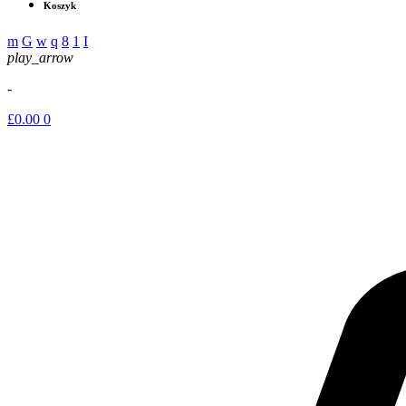
Koszyk
play_arrow
-
£
0.00
0