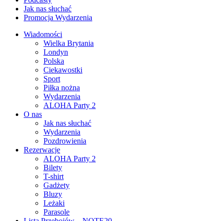
Jak nas słuchać
Promocja Wydarzenia
Wiadomości
Wielka Brytania
Londyn
Polska
Ciekawostki
Sport
Piłka nożna
Wydarzenia
ALOHA Party 2
O nas
Jak nas słuchać
Wydarzenia
Pozdrowienia
Rezerwacje
ALOHA Party 2
Bilety
T-shirt
Gadżety
Bluzy
Leżaki
Parasole
Lista Przebojów – NOTE20