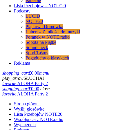
Parasole
Lista Przebojów – NOTE20
Podcasty
LUCID
NOTE20
Piątkowa Domówka
Lubert – Z miłości do muzyki
Poranek w NOTE.radio
Sobota na Piątke
Soundcheck
Spod Taśmy
Pogaduchy o klasykach
Reklama
shopping_cart
£
0.00
menu
play_arrow
SŁUCHAJ
favorite
ALOHA Party 2
shopping_cart
£
0.00
close
favorite
ALOHA Party 2
Strona główna
Wyślij głosówke
Lista Przebojów NOTE20
Współpraca z NOTE.radio
Wydarzenia
Podcasty