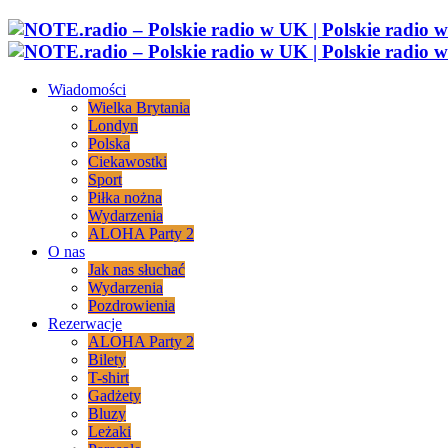
Wiadomości
Wielka Brytania
Londyn
Polska
Ciekawostki
Sport
Piłka nożna
Wydarzenia
ALOHA Party 2
O nas
Jak nas słuchać
Wydarzenia
Pozdrowienia
Rezerwacje
ALOHA Party 2
Bilety
T-shirt
Gadżety
Bluzy
Leżaki