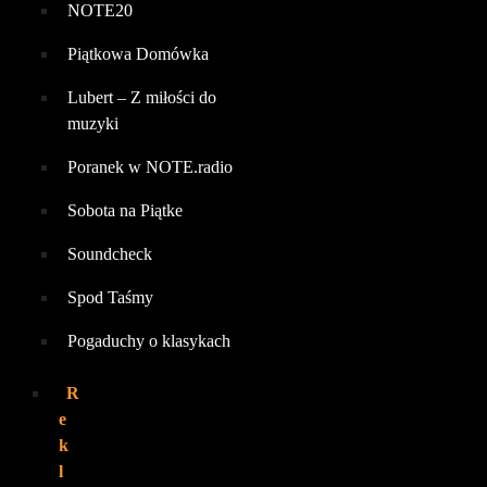
NOTE20
Piątkowa Domówka
Lubert – Z miłości do
muzyki
Poranek w NOTE.radio
Sobota na Piątke
Soundcheck
Spod Taśmy
Pogaduchy o klasykach
R
e
k
l