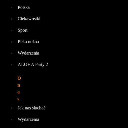
Polska
Ciekawostki
Sport
Piłka nożna
Wydarzenia
ALOHA Party 2
O
n
a
s
Jak nas słuchać
Wydarzenia