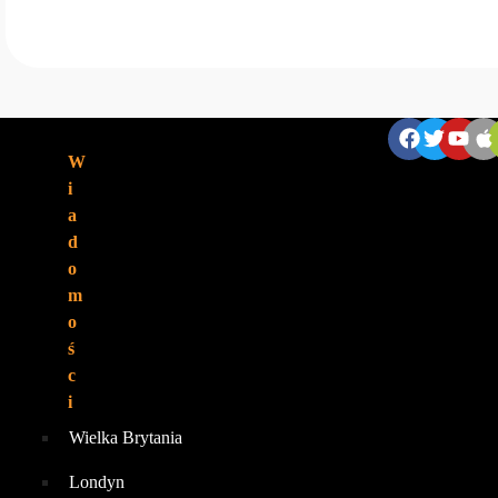
ZNAJDZIESZ NAS:
W
i
a
d
o
m
o
ś
c
i
Wielka Brytania
Londyn