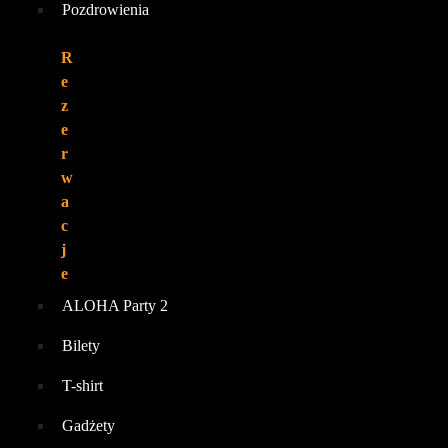
Pozdrowienia
R
e
z
e
r
w
a
c
j
e
ALOHA Party 2
Bilety
T-shirt
Gadżety