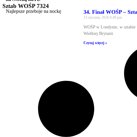
Sztab WOŚP 7324
Najlepsze przeboje na nockę
34. Finał WOŚP – Szt
13 stycznia, 2026
6:49 pm
WOŚP w Londynie, w sztabie 7
Wielkiej Brytanii
Czytaj więcej »