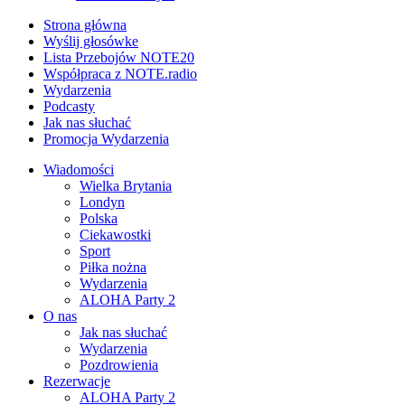
Strona główna
Wyślij głosówke
Lista Przebojów NOTE20
Współpraca z NOTE.radio
Wydarzenia
Podcasty
Jak nas słuchać
Promocja Wydarzenia
Wiadomości
Wielka Brytania
Londyn
Polska
Ciekawostki
Sport
Piłka nożna
Wydarzenia
ALOHA Party 2
O nas
Jak nas słuchać
Wydarzenia
Pozdrowienia
Rezerwacje
ALOHA Party 2