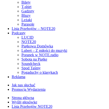
Bilety
T-shirt
Gadżety
Bluzy
Leżaki
Parasole
Lista Przebojów – NOTE20
Podcasty
LUCID
NOTE20
Piątkowa Domówka
Lubert – Z miłości do muzyki
Poranek w NOTE.radio
Sobota na Piątke
Soundcheck
Spod Taśmy
Pogaduchy o klasykach
Reklama
Jak nas słuchać
Promocja Wydarzenia
Strona główna
Wyślij głosówke
Lista Przebojów NOTE20