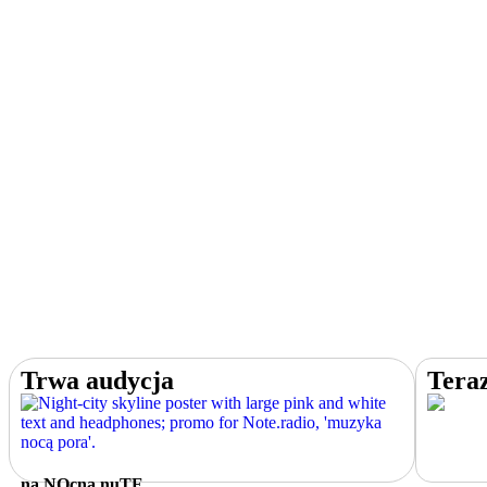
Trwa audycja
Tera
na NOcną nuTE