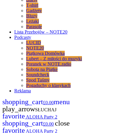
T-shirt
Gadżety
Bluzy
Leżaki
Parasole
Lista Przebojów – NOTE20
Podcasty
LUCID
NOTE20
Piątkowa Domówka
Lubert – Z miłości do muzyki
Poranek w NOTE.radio
Sobota na Piątke
Soundcheck
Spod Taśmy
Pogaduchy o klasykach
Reklama
shopping_cart
menu
£
0.00
play_arrow
SŁUCHAJ
favorite
ALOHA Party 2
shopping_cart
close
£
0.00
favorite
ALOHA Party 2