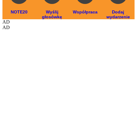
NOTE20
Wyślij
Współpraca
Dodaj
głosówkę
wydarzenie
AD
AD