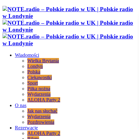
Wiadomości
Wielka Brytania
Londyn
Polska
Ciekawostki
Sport
Piłka nożna
Wydarzenia
ALOHA Party 2
O nas
Jak nas słuchać
Wydarzenia
Pozdrowienia
Rezerwacje
ALOHA Party 2
Bilety