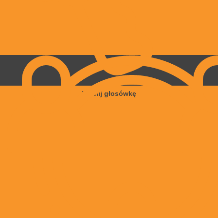
Wyślij głosówkę