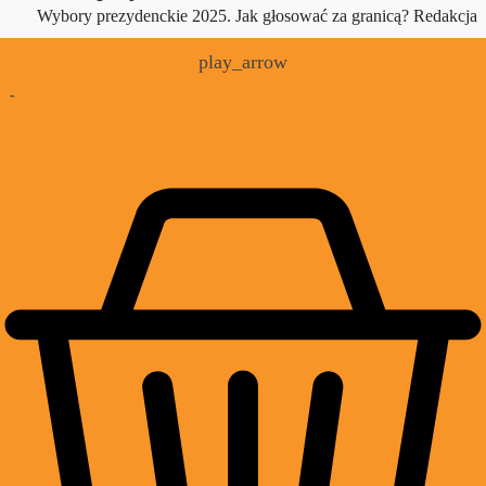
Wybory prezydenckie 2025. Jak głosować za granicą?
Redakcja
play_arrow
-
£
0.00
0