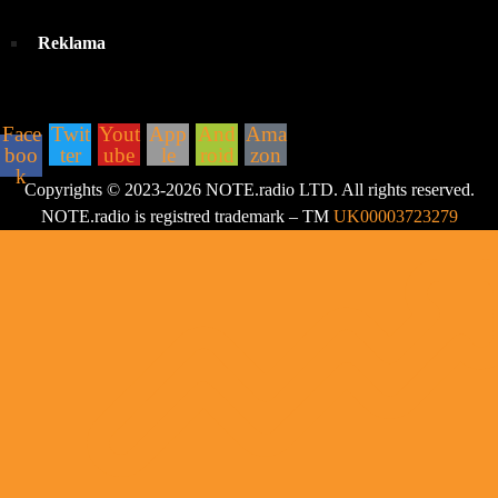
Reklama
ZNAJDZIESZ NAS:
Face
Twit
Yout
App
And
Ama
boo
ter
ube
le
roid
zon
k
Copyrights © 2023-2026 NOTE.radio LTD. All rights reserved.
NOTE.radio is registred trademark – TM
UK00003723279