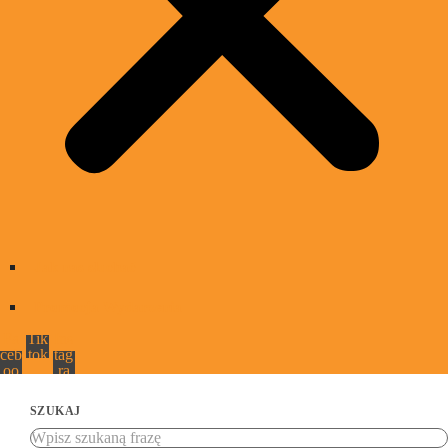
Jak nas słuchać
Promocja Wydarzenia
Fa
Tik
Ins
ceb
tok
tag
oo
ra
k
m
SZUKAJ