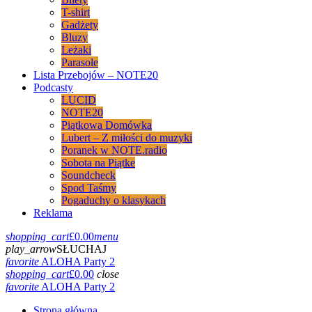
T-shirt
Gadżety
Bluzy
Leżaki
Parasole
Lista Przebojów – NOTE20
Podcasty
LUCID
NOTE20
Piątkowa Domówka
Lubert – Z miłości do muzyki
Poranek w NOTE.radio
Sobota na Piątke
Soundcheck
Spod Taśmy
Pogaduchy o klasykach
Reklama
shopping_cart
£
0.00
menu
play_arrow
SŁUCHAJ
favorite
ALOHA Party 2
shopping_cart
£
0.00
close
favorite
ALOHA Party 2
Strona główna