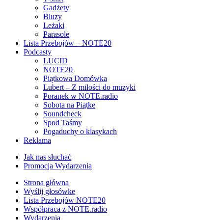
Gadżety
Bluzy
Leżaki
Parasole
Lista Przebojów – NOTE20
Podcasty
LUCID
NOTE20
Piątkowa Domówka
Lubert – Z miłości do muzyki
Poranek w NOTE.radio
Sobota na Piątke
Soundcheck
Spod Taśmy
Pogaduchy o klasykach
Reklama
Jak nas słuchać
Promocja Wydarzenia
Strona główna
Wyślij głosówke
Lista Przebojów NOTE20
Współpraca z NOTE.radio
Wydarzenia