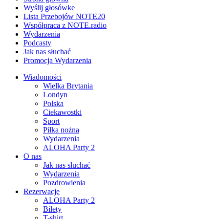
Wyślij głosówke
Lista Przebojów NOTE20
Współpraca z NOTE.radio
Wydarzenia
Podcasty
Jak nas słuchać
Promocja Wydarzenia
Wiadomości
Wielka Brytania
Londyn
Polska
Ciekawostki
Sport
Piłka nożna
Wydarzenia
ALOHA Party 2
O nas
Jak nas słuchać
Wydarzenia
Pozdrowienia
Rezerwacje
ALOHA Party 2
Bilety
T-shirt