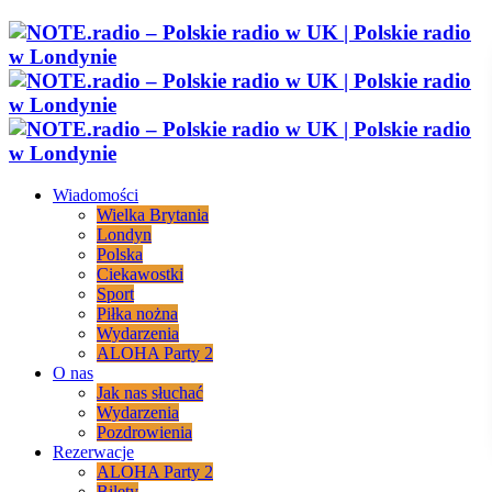
Wiadomości
Wielka Brytania
Londyn
Polska
Ciekawostki
Sport
Piłka nożna
Wydarzenia
ALOHA Party 2
O nas
Jak nas słuchać
Wydarzenia
Pozdrowienia
Rezerwacje
ALOHA Party 2
Bilety