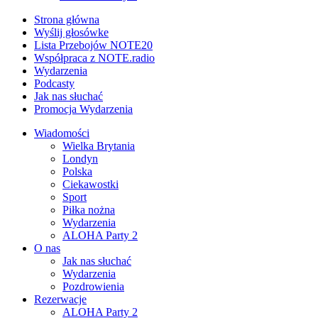
Strona główna
Wyślij głosówke
Lista Przebojów NOTE20
Współpraca z NOTE.radio
Wydarzenia
Podcasty
Jak nas słuchać
Promocja Wydarzenia
Wiadomości
Wielka Brytania
Londyn
Polska
Ciekawostki
Sport
Piłka nożna
Wydarzenia
ALOHA Party 2
O nas
Jak nas słuchać
Wydarzenia
Pozdrowienia
Rezerwacje
ALOHA Party 2