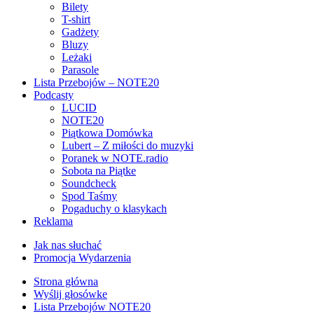
Bilety
T-shirt
Gadżety
Bluzy
Leżaki
Parasole
Lista Przebojów – NOTE20
Podcasty
LUCID
NOTE20
Piątkowa Domówka
Lubert – Z miłości do muzyki
Poranek w NOTE.radio
Sobota na Piątke
Soundcheck
Spod Taśmy
Pogaduchy o klasykach
Reklama
Jak nas słuchać
Promocja Wydarzenia
Strona główna
Wyślij głosówke
Lista Przebojów NOTE20