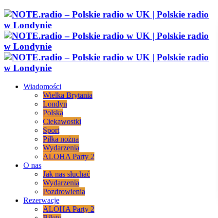
Wiadomości
Wielka Brytania
Londyn
Polska
Ciekawostki
Sport
Piłka nożna
Wydarzenia
ALOHA Party 2
O nas
Jak nas słuchać
Wydarzenia
Pozdrowienia
Rezerwacje
ALOHA Party 2
Bilety