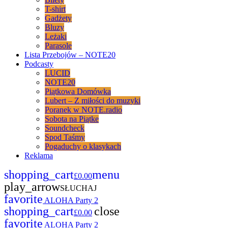
T-shirt
Gadżety
Bluzy
Leżaki
Parasole
Lista Przebojów – NOTE20
Podcasty
LUCID
NOTE20
Piątkowa Domówka
Lubert – Z miłości do muzyki
Poranek w NOTE.radio
Sobota na Piątke
Soundcheck
Spod Taśmy
Pogaduchy o klasykach
Reklama
shopping_cart
menu
£
0.00
play_arrow
SŁUCHAJ
favorite
ALOHA Party 2
shopping_cart
close
£
0.00
favorite
ALOHA Party 2