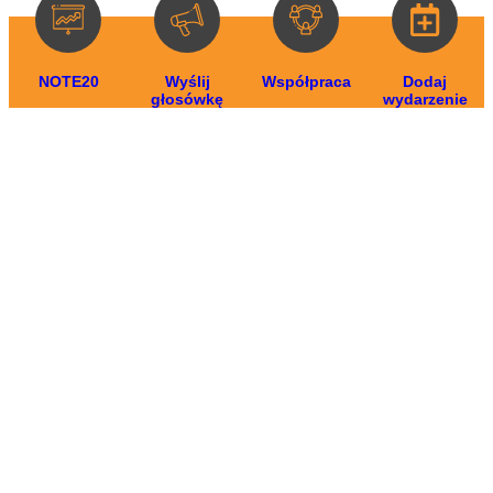
NOTE20
Wyślij
Współpraca
Dodaj
głosówkę
wydarzenie