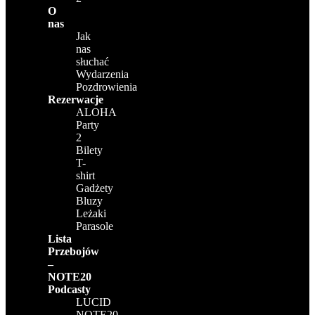
O
nas
Jak
nas
słuchać
Wydarzenia
Pozdrowienia
Rezerwacje
ALOHA
Party
2
Bilety
T-
shirt
Gadżety
Bluzy
Leżaki
Parasole
Lista
Przebojów
–
NOTE20
Podcasty
LUCID
NOTE20