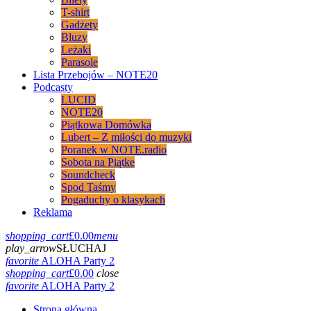
T-shirt
Gadżety
Bluzy
Leżaki
Parasole
Lista Przebojów – NOTE20
Podcasty
LUCID
NOTE20
Piątkowa Domówka
Lubert – Z miłości do muzyki
Poranek w NOTE.radio
Sobota na Piątke
Soundcheck
Spod Taśmy
Pogaduchy o klasykach
Reklama
shopping_cart
£
0.00
menu
play_arrow
SŁUCHAJ
favorite
ALOHA Party 2
shopping_cart
£
0.00
close
favorite
ALOHA Party 2
Strona główna