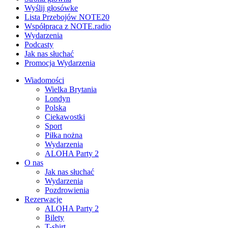
Wyślij głosówke
Lista Przebojów NOTE20
Współpraca z NOTE.radio
Wydarzenia
Podcasty
Jak nas słuchać
Promocja Wydarzenia
Wiadomości
Wielka Brytania
Londyn
Polska
Ciekawostki
Sport
Piłka nożna
Wydarzenia
ALOHA Party 2
O nas
Jak nas słuchać
Wydarzenia
Pozdrowienia
Rezerwacje
ALOHA Party 2
Bilety
T-shirt