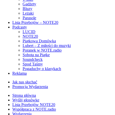
Gadżety
Bluzy
Leżaki
Parasole
Lista Przebojów – NOTE20
Podcasty
LUCID
NOTE20
Piątkowa Domówka
Lubert – Z miłości do muzyki
Poranek w NOTE.radio
Sobota na Piątke
Soundcheck
Spod Taśmy
Pogaduchy o klasykach
Reklama
Jak nas słuchać
Promocja Wydarzenia
Strona główna
Wyślij głosówke
Lista Przebojów NOTE20
Współpraca z NOTE.radio
Wydarzenia