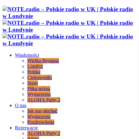
Wiadomości
Wielka Brytania
Londyn
Polska
Ciekawostki
Sport
Piłka nożna
Wydarzenia
ALOHA Party 2
O nas
Jak nas słuchać
Wydarzenia
Pozdrowienia
Rezerwacje
ALOHA Party 2
Bilety