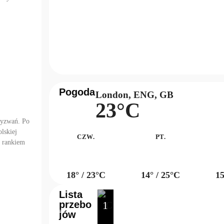
Pogoda
London, ENG, GB
23°C
wyzwań. Po
lskiej
CZW.
PT.
m rankiem
18° / 23°C
14° / 25°C
15
Lista
przebo
1
jów