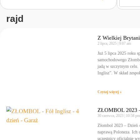
rajd
Z Wielkiej Brytan
2 lipca, 2025
9:07 am
Już 5 lipca 2025 roku 
samochodowego Złombol.
jadą w szczytnym celu. 
Inglisz”. W skład zespo
Czytaj więcej »
ZŁOMBOL 2023 – 
30 czerwca, 2023
10:58 p
Złombol 2023 – Dzień 4
naprawą Poloneza. Ich 
uczestnicy oficjalnie