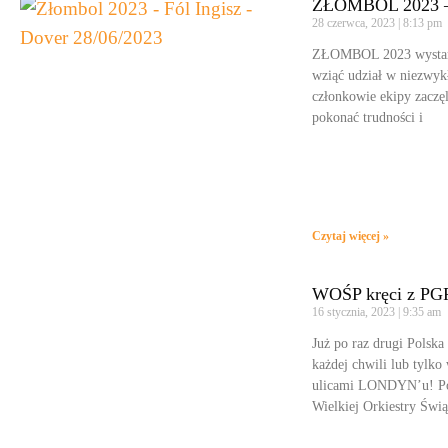
ZŁOMBOL 2023 – 
28 czerwca, 2023
8:13 pm
ZŁOMBOL 2023 wystartow
wziąć udział w niezwyk
członkowie ekipy zaczęl
pokonać trudności i
Czytaj więcej »
WOŚP kręci z PGR
16 stycznia, 2023
9:35 am
Już po raz drugi Polsk
każdej chwili lub tylko
ulicami LONDYN’u! Podc
Wielkiej Orkiestry Świ