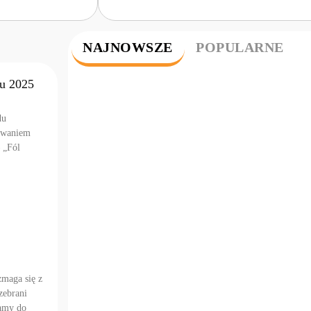
NAJNOWSZE
POPULARNE
lu 2025
du
żowaniem
 „Fól
zmaga się z
zebrani
camy do