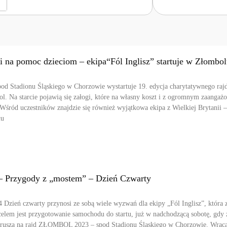
ii na pomoc dzieciom – ekipa“Fól Inglisz” startuje w Złombo
spod Stadionu Śląskiego w Chorzowie wystartuje 19. edycja charytatywnego raj
 Na starcie pojawią się załogi, które na własny koszt i z ogromnym zaanga
Wśród uczestników znajdzie się również wyjątkowa ekipa z Wielkiej Brytanii –
łu
Przygody z „mostem” – Dzień Czwarty
m
 Dzień czwarty przynosi ze sobą wiele wyzwań dla ekipy „Fól Inglisz”, która 
celem jest przygotowanie samochodu do startu, już w nadchodzącą sobotę, gdy 
 wyruszą na rajd ZŁOMBOL 2023 – spod Stadionu Śląskiego w Chorzowie. Wra