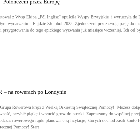
Polonezem przez Europę
ał z Wysp Ekipa „Fól Inglisz” opuściła Wyspy Brytyjskie i wyruszyła do P
łym wydarzeniu – Rajdzie Złombol 2023. Zjednoczeni przez swoją pasję do mo
i przygotowania do tego epickiego wyzwania już miesiące wcześniej. Ich cel by
 – na rowerach po Londynie
a Grupa Rowerowa kręci z Wielką Orkiestrą Świątecznej Pomocy!! Możesz dołą
 wpaść, przybić piątkę i wrzucić grosz do puszki. Zapraszamy do wspólnej prze
zas rowerowego rajdu planowane są licytacje, których dochód zasili konto F
ątecznej Pomocy! Start