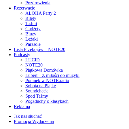
Pozdrowienia
Rezerwacje
ALOHA Party 2
Bilety
T-shirt
Gadżety
Bluzy
Leżaki
Parasole
Lista Przebojów – NOTE20
Podcasty
LUCID
NOTE20
Piątkowa Domówka
Lubert – Z miłości do muzyki
Poranek w NOTE.radio
Sobota na Piątke
Soundcheck
Spod Taśmy
Pogaduchy o klasykach
Reklama
Jak nas słuchać
Promocja Wydarzenia