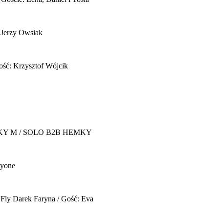
 Jerzy Owsiak
ość: Krzysztof Wójcik
Y M / SOLO B2B HEMKY
yone
 Fly
Darek Faryna / Gość: Eva