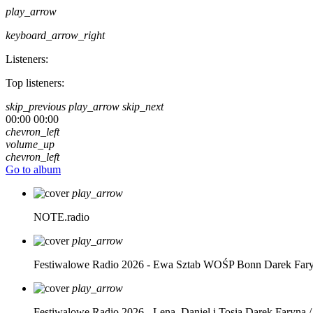
play_arrow
keyboard_arrow_right
Listeners:
Top listeners:
skip_previous
play_arrow
skip_next
00:00
00:00
chevron_left
volume_up
chevron_left
Go to album
play_arrow
NOTE.radio
play_arrow
Festiwalowe Radio 2026 - Ewa Sztab WOŚP Bonn
Darek Far
play_arrow
Festiwalowe Radio 2026 - Lena, Daniel i Tosia
Darek Faryna /