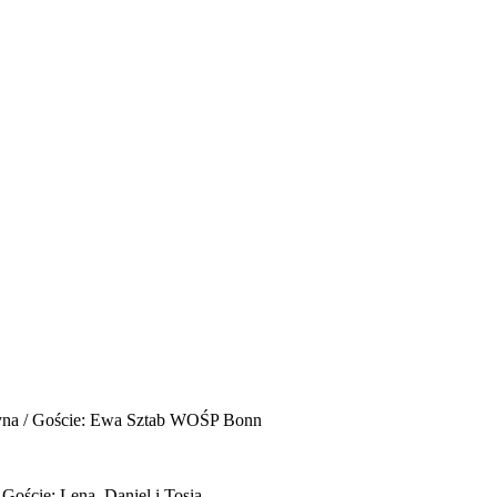
yna / Goście: Ewa Sztab WOŚP Bonn
 Goście: Lena, Daniel i Tosia