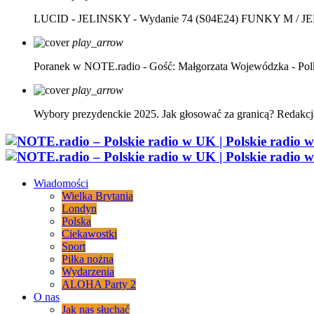
LUCID - JELINSKY - Wydanie 74 (S04E24)
FUNKY M / J
play_arrow
Poranek w NOTE.radio - Gość: Małgorzata Wojewódzka - Pol
play_arrow
Wybory prezydenckie 2025. Jak głosować za granicą?
Redakcj
Wiadomości
Wielka Brytania
Londyn
Polska
Ciekawostki
Sport
Piłka nożna
Wydarzenia
ALOHA Party 2
O nas
Jak nas słuchać