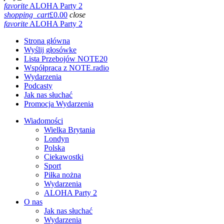
favorite
ALOHA Party 2
shopping_cart
£
0.00
close
favorite
ALOHA Party 2
Strona główna
Wyślij głosówke
Lista Przebojów NOTE20
Współpraca z NOTE.radio
Wydarzenia
Podcasty
Jak nas słuchać
Promocja Wydarzenia
Wiadomości
Wielka Brytania
Londyn
Polska
Ciekawostki
Sport
Piłka nożna
Wydarzenia
ALOHA Party 2
O nas
Jak nas słuchać
Wydarzenia