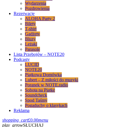
Wydarzenia
Pozdrowienia
Rezerwacje
ALOHA Party 2
Bilety
T-shirt
Gadżety
Bluzy
Leżaki
Parasole
Lista Przebojów – NOTE20
Podcasty
LUCID
NOTE20
Piątkowa Domówka
Lubert – Z miłości do muzyki
Poranek w NOTE.radio
Sobota na Piątke
Soundcheck
Spod Taśmy
Pogaduchy o klasykach
Reklama
shopping_cart
£
0.00
menu
play_arrow
SŁUCHAJ