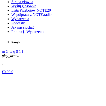
Strona główna
Wyślij głosówke
Lista Przebojów NOTE20
Współpraca z NOTE.radio
Wydarzenia
Podcasty
Jak nas słuchać
Promocja Wydarzenia
Koszyk
play_arrow
-
£
0.00
0