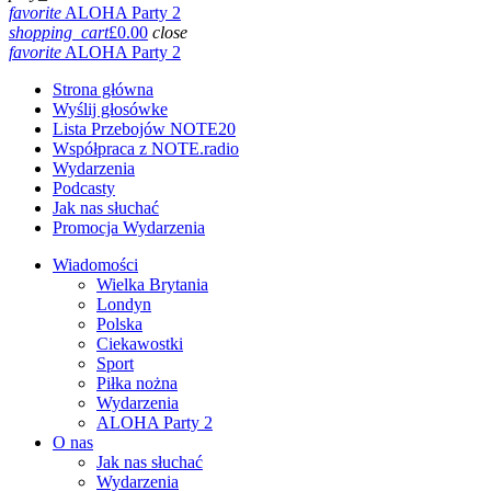
favorite
ALOHA Party 2
shopping_cart
£
0.00
close
favorite
ALOHA Party 2
Strona główna
Wyślij głosówke
Lista Przebojów NOTE20
Współpraca z NOTE.radio
Wydarzenia
Podcasty
Jak nas słuchać
Promocja Wydarzenia
Wiadomości
Wielka Brytania
Londyn
Polska
Ciekawostki
Sport
Piłka nożna
Wydarzenia
ALOHA Party 2
O nas
Jak nas słuchać
Wydarzenia