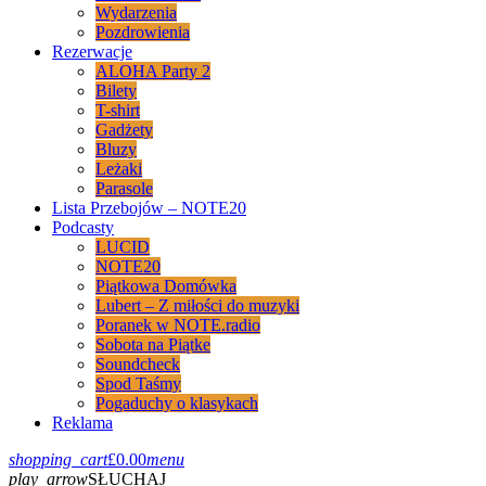
Wydarzenia
Pozdrowienia
Rezerwacje
ALOHA Party 2
Bilety
T-shirt
Gadżety
Bluzy
Leżaki
Parasole
Lista Przebojów – NOTE20
Podcasty
LUCID
NOTE20
Piątkowa Domówka
Lubert – Z miłości do muzyki
Poranek w NOTE.radio
Sobota na Piątke
Soundcheck
Spod Taśmy
Pogaduchy o klasykach
Reklama
shopping_cart
£
0.00
menu
play_arrow
SŁUCHAJ