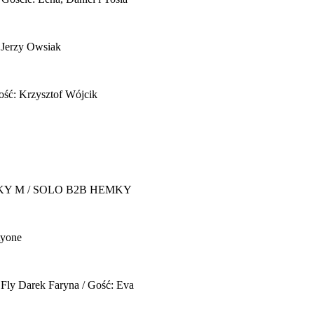
 Jerzy Owsiak
ość: Krzysztof Wójcik
Y M / SOLO B2B HEMKY
yone
 Fly
Darek Faryna / Gość: Eva