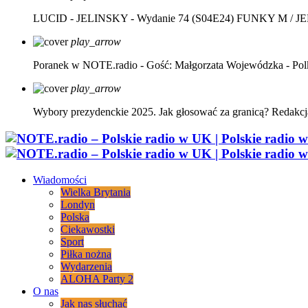
LUCID - JELINSKY - Wydanie 74 (S04E24)
FUNKY M / J
play_arrow
Poranek w NOTE.radio - Gość: Małgorzata Wojewódzka - Pol
play_arrow
Wybory prezydenckie 2025. Jak głosować za granicą?
Redakcj
Wiadomości
Wielka Brytania
Londyn
Polska
Ciekawostki
Sport
Piłka nożna
Wydarzenia
ALOHA Party 2
O nas
Jak nas słuchać