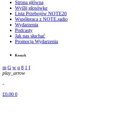
Strona główna
Wyślij głosówke
Lista Przebojów NOTE20
Współpraca z NOTE.radio
Wydarzenia
Podcasty
Jak nas słuchać
Promocja Wydarzenia
Koszyk
play_arrow
-
£
0.00
0