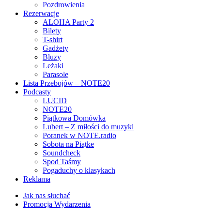
Pozdrowienia
Rezerwacje
ALOHA Party 2
Bilety
T-shirt
Gadżety
Bluzy
Leżaki
Parasole
Lista Przebojów – NOTE20
Podcasty
LUCID
NOTE20
Piątkowa Domówka
Lubert – Z miłości do muzyki
Poranek w NOTE.radio
Sobota na Piątke
Soundcheck
Spod Taśmy
Pogaduchy o klasykach
Reklama
Jak nas słuchać
Promocja Wydarzenia