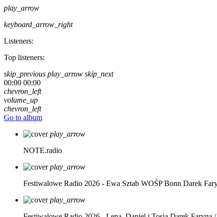
play_arrow
keyboard_arrow_right
Listeners:
Top listeners:
skip_previous
play_arrow
skip_next
00:00
00:00
chevron_left
volume_up
chevron_left
Go to album
play_arrow
NOTE.radio
play_arrow
Festiwalowe Radio 2026 - Ewa Sztab WOŚP Bonn
Darek Far
play_arrow
Festiwalowe Radio 2026 - Lena, Daniel i Tosia
Darek Faryna /