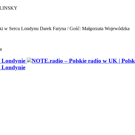
ELINSKY
ki w Sercu Londynu
Darek Faryna / Gość: Małgorzata Wojewódzka
a