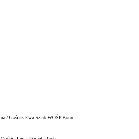
yna / Goście: Ewa Sztab WOŚP Bonn
 Goście: Lena, Daniel i Tosia