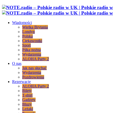
Wiadomości
Wielka Brytania
Londyn
Polska
Ciekawostki
Sport
Piłka nożna
Wydarzenia
ALOHA Party 2
O nas
Jak nas słuchać
Wydarzenia
Pozdrowienia
Rezerwacje
ALOHA Party 2
Bilety
T-shirt
Gadżety
Bluzy
Leżaki