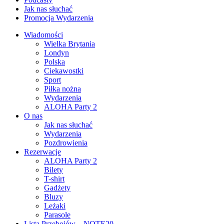
Jak nas słuchać
Promocja Wydarzenia
Wiadomości
Wielka Brytania
Londyn
Polska
Ciekawostki
Sport
Piłka nożna
Wydarzenia
ALOHA Party 2
O nas
Jak nas słuchać
Wydarzenia
Pozdrowienia
Rezerwacje
ALOHA Party 2
Bilety
T-shirt
Gadżety
Bluzy
Leżaki
Parasole
Lista Przebojów – NOTE20