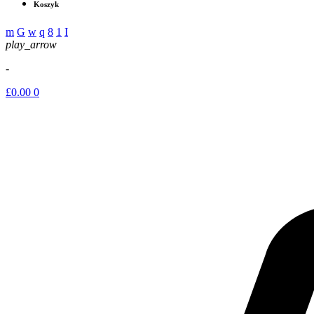
Koszyk
play_arrow
-
£
0.00
0