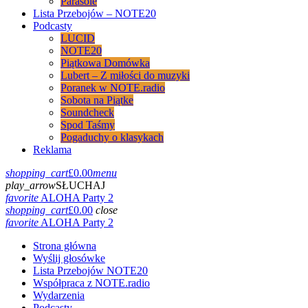
Parasole
Lista Przebojów – NOTE20
Podcasty
LUCID
NOTE20
Piątkowa Domówka
Lubert – Z miłości do muzyki
Poranek w NOTE.radio
Sobota na Piątke
Soundcheck
Spod Taśmy
Pogaduchy o klasykach
Reklama
shopping_cart
£
0.00
menu
play_arrow
SŁUCHAJ
favorite
ALOHA Party 2
shopping_cart
£
0.00
close
favorite
ALOHA Party 2
Strona główna
Wyślij głosówke
Lista Przebojów NOTE20
Współpraca z NOTE.radio
Wydarzenia
Podcasty