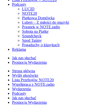
Podcasty
LUCID
NOTE20
Piątkowa Domówka
Lubert – Z miłości do muzyki
Poranek w NOTE.radio
Sobota na Piątke
Soundcheck
Spod Taśmy
Pogaduchy o klasykach
Reklama
Jak nas słuchać
Promocja Wydarzenia
Strona główna
Wyślij głosówke
Lista Przebojów NOTE20
Współpraca z NOTE.radio
Wydarzenia
Podcasty
Jak nas słuchać
Promocja Wydarzenia