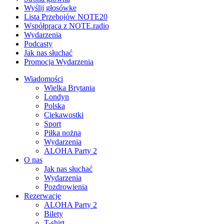
Wyślij głosówke
Lista Przebojów NOTE20
Współpraca z NOTE.radio
Wydarzenia
Podcasty
Jak nas słuchać
Promocja Wydarzenia
Wiadomości
Wielka Brytania
Londyn
Polska
Ciekawostki
Sport
Piłka nożna
Wydarzenia
ALOHA Party 2
O nas
Jak nas słuchać
Wydarzenia
Pozdrowienia
Rezerwacje
ALOHA Party 2
Bilety
T-shirt