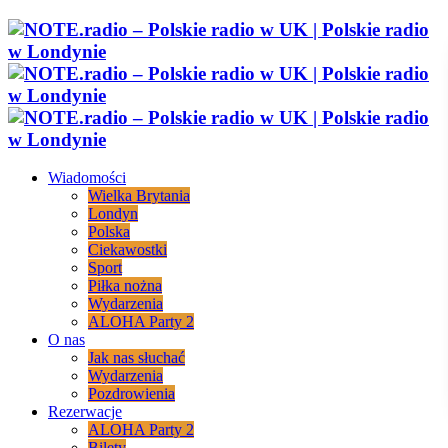
Wiadomości
Wielka Brytania
Londyn
Polska
Ciekawostki
Sport
Piłka nożna
Wydarzenia
ALOHA Party 2
O nas
Jak nas słuchać
Wydarzenia
Pozdrowienia
Rezerwacje
ALOHA Party 2
Bilety