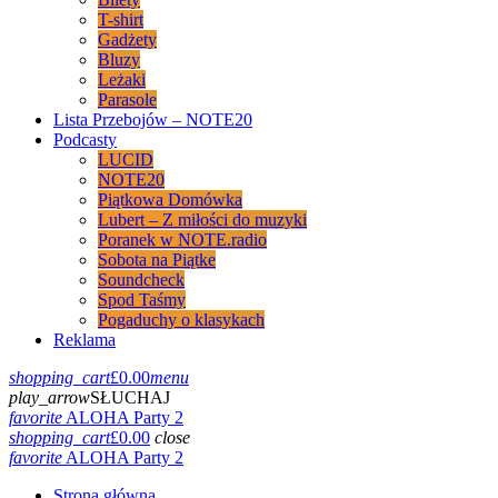
T-shirt
Gadżety
Bluzy
Leżaki
Parasole
Lista Przebojów – NOTE20
Podcasty
LUCID
NOTE20
Piątkowa Domówka
Lubert – Z miłości do muzyki
Poranek w NOTE.radio
Sobota na Piątke
Soundcheck
Spod Taśmy
Pogaduchy o klasykach
Reklama
shopping_cart
£
0.00
menu
play_arrow
SŁUCHAJ
favorite
ALOHA Party 2
shopping_cart
£
0.00
close
favorite
ALOHA Party 2
Strona główna