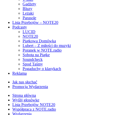
Gadżety
Bluzy
Leżaki
Parasole
Lista Przebojów – NOTE20
Podcasty
LUCID
NOTE20
Piątkowa Domówka
Lubert – Z miłości do muzyki
Poranek w NOTE.radio
Sobota na Piątke
Soundcheck
Spod Taśmy
Pogaduchy o klasykach
Reklama
Jak nas słuchać
Promocja Wydarzenia
Strona główna
Wyślij głosówke
Lista Przebojów NOTE20
Współpraca z NOTE.radio
Wydarzenia