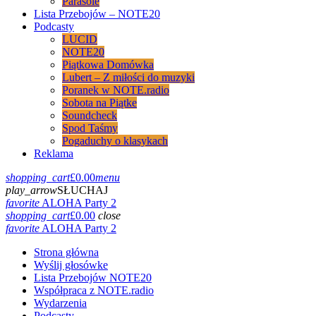
Parasole
Lista Przebojów – NOTE20
Podcasty
LUCID
NOTE20
Piątkowa Domówka
Lubert – Z miłości do muzyki
Poranek w NOTE.radio
Sobota na Piątke
Soundcheck
Spod Taśmy
Pogaduchy o klasykach
Reklama
shopping_cart
£
0.00
menu
play_arrow
SŁUCHAJ
favorite
ALOHA Party 2
shopping_cart
£
0.00
close
favorite
ALOHA Party 2
Strona główna
Wyślij głosówke
Lista Przebojów NOTE20
Współpraca z NOTE.radio
Wydarzenia
Podcasty