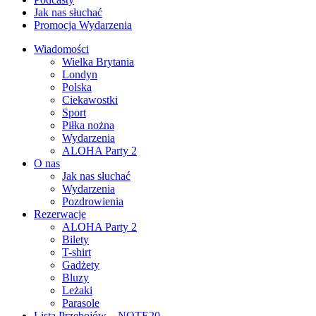
Jak nas słuchać
Promocja Wydarzenia
Wiadomości
Wielka Brytania
Londyn
Polska
Ciekawostki
Sport
Piłka nożna
Wydarzenia
ALOHA Party 2
O nas
Jak nas słuchać
Wydarzenia
Pozdrowienia
Rezerwacje
ALOHA Party 2
Bilety
T-shirt
Gadżety
Bluzy
Leżaki
Parasole
Lista Przebojów – NOTE20