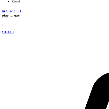
Koszyk
play_arrow
-
£
0.00
0