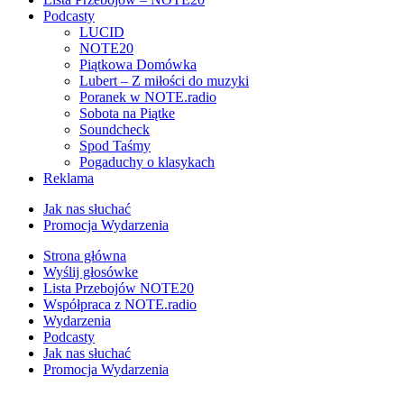
Podcasty
LUCID
NOTE20
Piątkowa Domówka
Lubert – Z miłości do muzyki
Poranek w NOTE.radio
Sobota na Piątke
Soundcheck
Spod Taśmy
Pogaduchy o klasykach
Reklama
Jak nas słuchać
Promocja Wydarzenia
Strona główna
Wyślij głosówke
Lista Przebojów NOTE20
Współpraca z NOTE.radio
Wydarzenia
Podcasty
Jak nas słuchać
Promocja Wydarzenia