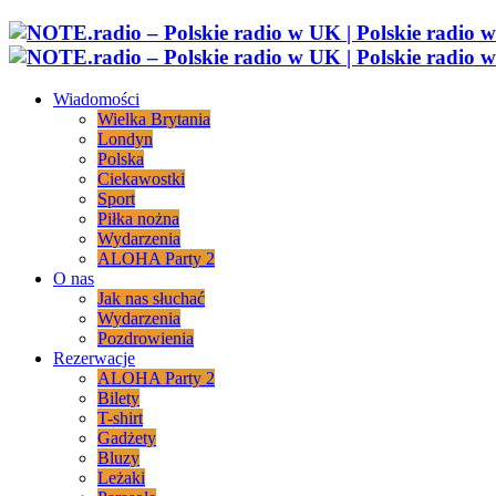
Wiadomości
Wielka Brytania
Londyn
Polska
Ciekawostki
Sport
Piłka nożna
Wydarzenia
ALOHA Party 2
O nas
Jak nas słuchać
Wydarzenia
Pozdrowienia
Rezerwacje
ALOHA Party 2
Bilety
T-shirt
Gadżety
Bluzy
Leżaki