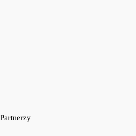
FESTIWALOWE RADIO 2026
Festiwalowe Radio 2026 – Ewa Sztab WOŚP Bonn
today
31 LIPCA, 2026
11
Partnerzy