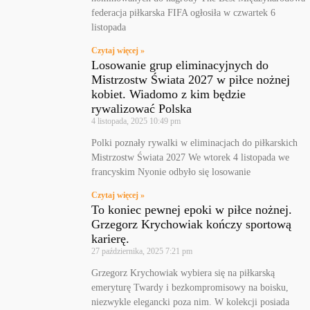
federacja piłkarska FIFA ogłosiła w czwartek 6
listopada
Czytaj więcej »
Losowanie grup eliminacyjnych do
Mistrzostw Świata 2027 w piłce nożnej
kobiet. Wiadomo z kim będzie
rywalizować Polska
4 listopada, 2025
10:49 pm
Polki poznały rywalki w eliminacjach do piłkarskich
Mistrzostw Świata 2027 We wtorek 4 listopada we
francyskim Nyonie odbyło się losowanie
Czytaj więcej »
To koniec pewnej epoki w piłce nożnej.
Grzegorz Krychowiak kończy sportową
karierę.
27 października, 2025
7:21 pm
Grzegorz Krychowiak wybiera się na piłkarską
emeryturę Twardy i bezkompromisowy na boisku,
niezwykle elegancki poza nim. W kolekcji posiada