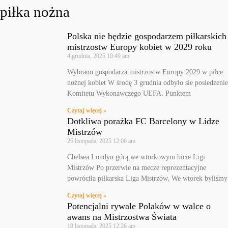
piłka nożna
Polska nie będzie gospodarzem piłkarskich
mistrzostw Europy kobiet w 2029 roku
4 grudnia, 2025
10:49 am
Wybrano gospodarza mistrzostw Europy 2029 w piłce
nożnej kobiet W środę 3 grudnia odbyło sie posiedzenie
Komitetu Wykonawczego UEFA. Punktem
Czytaj więcej »
Dotkliwa porażka FC Barcelony w Lidze
Mistrzów
26 listopada, 2025
12:06 am
Chelsea Londyn górą we wtorkowym hicie Ligi
Mistrzów Po przerwie na mecze reprezentacyjne
powróciła piłkarska Liga Mistrzów. We wtorek byliśmy
Czytaj więcej »
Potencjalni rywale Polaków w walce o
awans na Mistrzostwa Świata
19 listopada, 2025
12:26 am