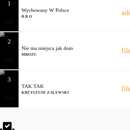
1
Wychowany W Polsce
ad
B.R.O
2
Nie ma miejsca jak dom
fi
MROZU
3
TAK TAK
fi
KRZYSZTOF ZALEWSKI