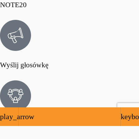
NOTE20
Wyślij głosówkę
play_arrow
keybo
Współpraca