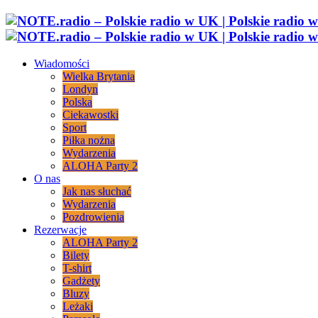
Wiadomości
Wielka Brytania
Londyn
Polska
Ciekawostki
Sport
Piłka nożna
Wydarzenia
ALOHA Party 2
O nas
Jak nas słuchać
Wydarzenia
Pozdrowienia
Rezerwacje
ALOHA Party 2
Bilety
T-shirt
Gadżety
Bluzy
Leżaki