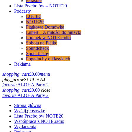
Parasole
Lista Przebojów – NOTE20
Podcasty
LUCID
NOTE20
Piątkowa Domówka
Lubert – Z miłości do muzyki
Poranek w NOTE.radio
Sobota na Piątke
Soundcheck
Spod Taśmy
Pogaduchy o klasykach
Reklama
shopping_cart
£
0.00
menu
play_arrow
SŁUCHAJ
favorite
ALOHA Party 2
shopping_cart
£
0.00
close
favorite
ALOHA Party 2
Strona główna
Wyślij głosówke
Lista Przebojów NOTE20
Współpraca z NOTE.radio
Wydarzenia
Podcasty