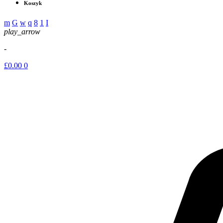
Koszyk
play_arrow
-
£
0.00
0