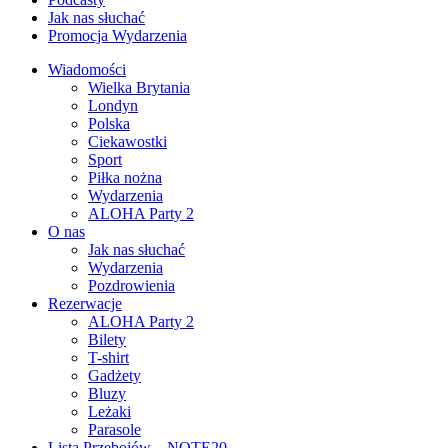
Jak nas słuchać
Promocja Wydarzenia
Wiadomości
Wielka Brytania
Londyn
Polska
Ciekawostki
Sport
Piłka nożna
Wydarzenia
ALOHA Party 2
O nas
Jak nas słuchać
Wydarzenia
Pozdrowienia
Rezerwacje
ALOHA Party 2
Bilety
T-shirt
Gadżety
Bluzy
Leżaki
Parasole
Lista Przebojów – NOTE20