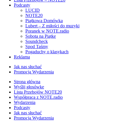
Podcasty
LUCID
NOTE20
Piątkowa Domówka
Lubert – Z miłości do muzyki
Poranek w NOTE.radio
Sobota na Piątke
Soundcheck
Spod Taśmy
Pogaduchy o klasykach
Reklama
Jak nas słuchać
Promocja Wydarzenia
Strona główna
Wyślij głosówke
Lista Przebojów NOTE20
Współpraca z NOTE.radio
Wydarzenia
Podcasty
Jak nas słuchać
Promocja Wydarzenia