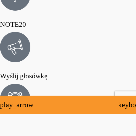
NOTE20
Wyślij głosówkę
play_arrow
keybo
Współpraca