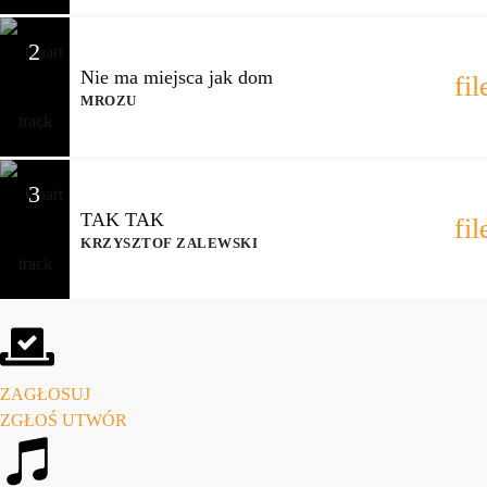
2
Nie ma miejsca jak dom
fi
MROZU
3
TAK TAK
fi
KRZYSZTOF ZALEWSKI
ZAGŁOSUJ
ZGŁOŚ UTWÓR