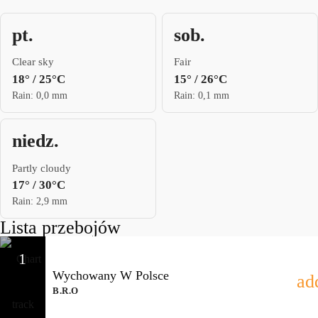
pt.
sob.
Clear sky
Fair
18° / 25°C
15° / 26°C
Rain: 0,0 mm
Rain: 0,1 mm
niedz.
Partly cloudy
17° / 30°C
Rain: 2,9 mm
Lista przebojów
1
Wychowany W Polsce
ad
B.R.O