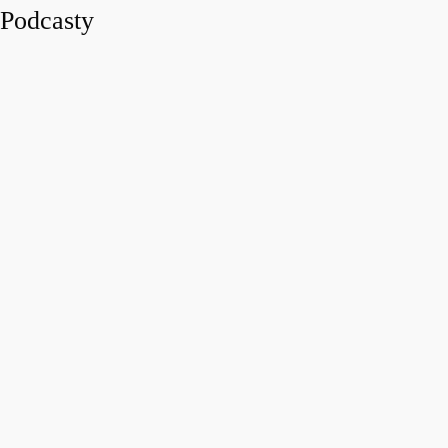
Podcasty
play_arro