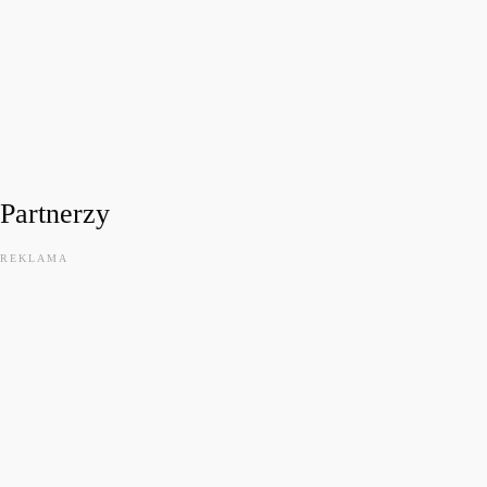
FESTIWALOWE RADIO 2026
Festiwalowe Radio 2026 – Ewa Sztab WOŚP Bonn
today
31 LIPCA, 2026
11
Partnerzy