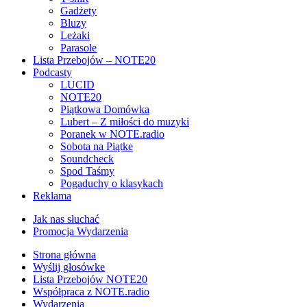
Gadżety
Bluzy
Leżaki
Parasole
Lista Przebojów – NOTE20
Podcasty
LUCID
NOTE20
Piątkowa Domówka
Lubert – Z miłości do muzyki
Poranek w NOTE.radio
Sobota na Piątke
Soundcheck
Spod Taśmy
Pogaduchy o klasykach
Reklama
Jak nas słuchać
Promocja Wydarzenia
Strona główna
Wyślij głosówke
Lista Przebojów NOTE20
Współpraca z NOTE.radio
Wydarzenia