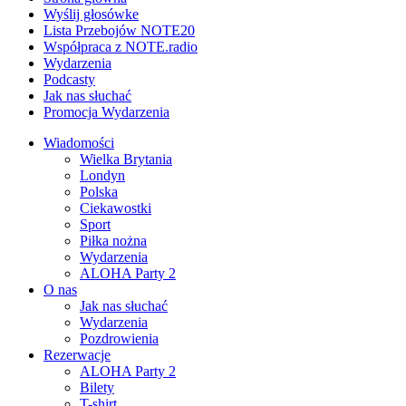
Wyślij głosówke
Lista Przebojów NOTE20
Współpraca z NOTE.radio
Wydarzenia
Podcasty
Jak nas słuchać
Promocja Wydarzenia
Wiadomości
Wielka Brytania
Londyn
Polska
Ciekawostki
Sport
Piłka nożna
Wydarzenia
ALOHA Party 2
O nas
Jak nas słuchać
Wydarzenia
Pozdrowienia
Rezerwacje
ALOHA Party 2
Bilety
T-shirt