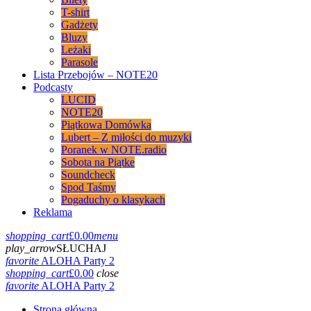
T-shirt
Gadżety
Bluzy
Leżaki
Parasole
Lista Przebojów – NOTE20
Podcasty
LUCID
NOTE20
Piątkowa Domówka
Lubert – Z miłości do muzyki
Poranek w NOTE.radio
Sobota na Piątke
Soundcheck
Spod Taśmy
Pogaduchy o klasykach
Reklama
shopping_cart
£
0.00
menu
play_arrow
SŁUCHAJ
favorite
ALOHA Party 2
shopping_cart
£
0.00
close
favorite
ALOHA Party 2
Strona główna