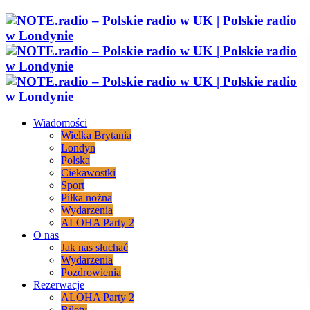
Wiadomości
Wielka Brytania
Londyn
Polska
Ciekawostki
Sport
Piłka nożna
Wydarzenia
ALOHA Party 2
O nas
Jak nas słuchać
Wydarzenia
Pozdrowienia
Rezerwacje
ALOHA Party 2
Bilety