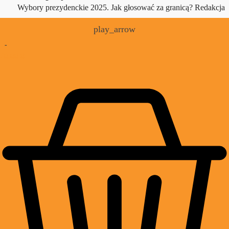
Wybory prezydenckie 2025. Jak głosować za granicą?
Redakcja
play_arrow
-
£
0.00
0