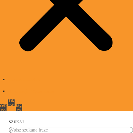
Jak nas słuchać
Promocja Wydarzenia
Fa
Tik
Ins
ceb
tok
tag
oo
ra
k
m
SZUKAJ