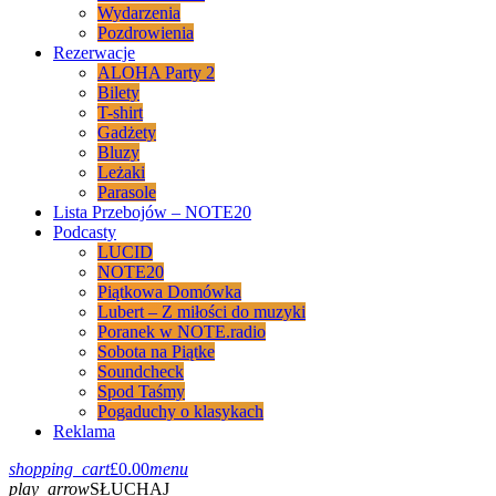
Wydarzenia
Pozdrowienia
Rezerwacje
ALOHA Party 2
Bilety
T-shirt
Gadżety
Bluzy
Leżaki
Parasole
Lista Przebojów – NOTE20
Podcasty
LUCID
NOTE20
Piątkowa Domówka
Lubert – Z miłości do muzyki
Poranek w NOTE.radio
Sobota na Piątke
Soundcheck
Spod Taśmy
Pogaduchy o klasykach
Reklama
shopping_cart
£
0.00
menu
play_arrow
SŁUCHAJ