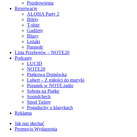
Pozdrowienia
Rezerwacje
ALOHA Party 2
Bilety
T-shirt
Gadżety
Bluzy
Leżaki
Parasole
Lista Przebojów – NOTE20
Podcasty
LUCID
NOTE20
Piątkowa Domówka
Lubert – Z miłości do muzyki
Poranek w NOTE.radio
Sobota na Piątke
Soundcheck
Spod Taśmy
Pogaduchy o klasykach
Reklama
Jak nas słuchać
Promocja Wydarzenia