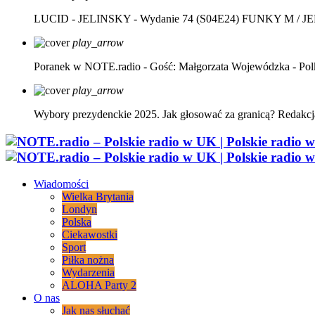
LUCID - JELINSKY - Wydanie 74 (S04E24)
FUNKY M / J
play_arrow
Poranek w NOTE.radio - Gość: Małgorzata Wojewódzka - Pol
play_arrow
Wybory prezydenckie 2025. Jak głosować za granicą?
Redakcj
Wiadomości
Wielka Brytania
Londyn
Polska
Ciekawostki
Sport
Piłka nożna
Wydarzenia
ALOHA Party 2
O nas
Jak nas słuchać