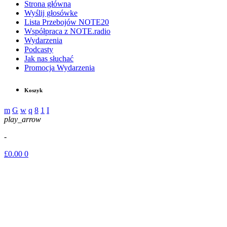
Strona główna
Wyślij głosówke
Lista Przebojów NOTE20
Współpraca z NOTE.radio
Wydarzenia
Podcasty
Jak nas słuchać
Promocja Wydarzenia
Koszyk
play_arrow
-
£
0.00
0