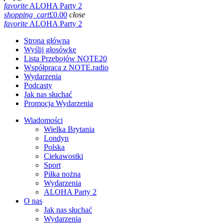
favorite
ALOHA Party 2
shopping_cart
£
0.00
close
favorite
ALOHA Party 2
Strona główna
Wyślij głosówke
Lista Przebojów NOTE20
Współpraca z NOTE.radio
Wydarzenia
Podcasty
Jak nas słuchać
Promocja Wydarzenia
Wiadomości
Wielka Brytania
Londyn
Polska
Ciekawostki
Sport
Piłka nożna
Wydarzenia
ALOHA Party 2
O nas
Jak nas słuchać
Wydarzenia