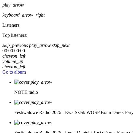
play_arrow
keyboard_arrow_right
Listeners:
Top listeners:
skip_previous
play_arrow
skip_next
00:00
00:00
chevron_left
volume_up
chevron_left
Go to album
play_arrow
NOTE.radio
play_arrow
Festiwalowe Radio 2026 - Ewa Sztab WOŚP Bonn
Darek Far
play_arrow
Festiwalowe Radio 2026 - Lena, Daniel i Tosia
Darek Faryna /