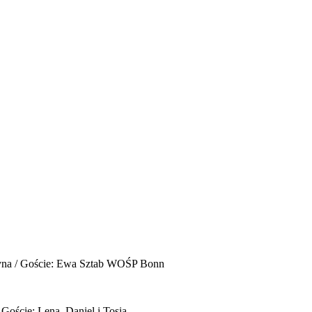
yna / Goście: Ewa Sztab WOŚP Bonn
 Goście: Lena, Daniel i Tosia