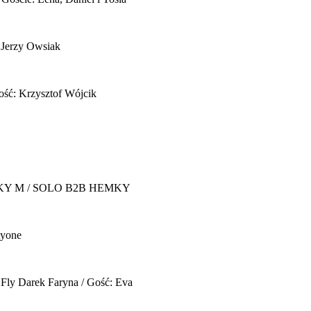
 Jerzy Owsiak
ość: Krzysztof Wójcik
Y M / SOLO B2B HEMKY
yone
 Fly
Darek Faryna / Gość: Eva