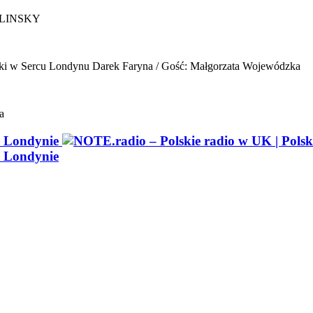
ELINSKY
ki w Sercu Londynu
Darek Faryna / Gość: Małgorzata Wojewódzka
a