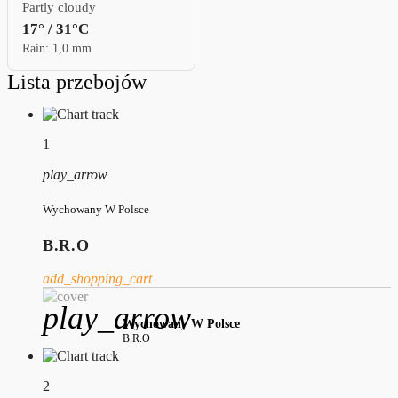
Partly cloudy
17° / 31°C
Rain: 1,0 mm
Lista przebojów
1
play_arrow
Wychowany W Polsce
B.R.O
add_shopping_cart
play_arrow
Wychowany W Polsce
B.R.O
2