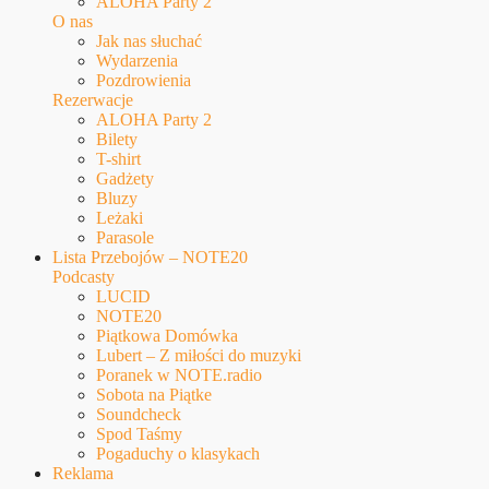
ALOHA Party 2
O nas
Jak nas słuchać
Wydarzenia
Pozdrowienia
Rezerwacje
ALOHA Party 2
Bilety
T-shirt
Gadżety
Bluzy
Leżaki
Parasole
Lista Przebojów – NOTE20
Podcasty
LUCID
NOTE20
Piątkowa Domówka
Lubert – Z miłości do muzyki
Poranek w NOTE.radio
Sobota na Piątke
Soundcheck
Spod Taśmy
Pogaduchy o klasykach
Reklama