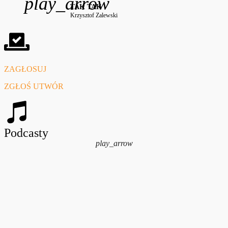
play_arrow
TAK TAK
Krzysztof Zalewski
ZAGŁOSUJ
ZGŁOŚ UTWÓR
Podcasty
play_arrow