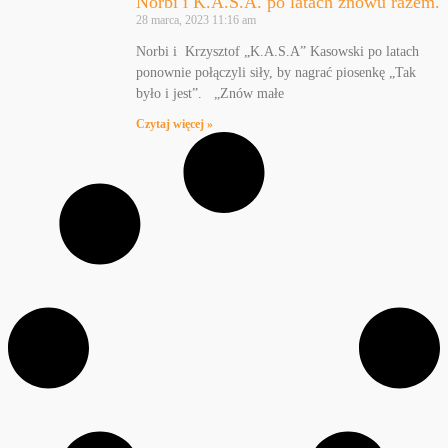
Norbi i K.A.S.A. po latach znowu razem.
28 marca, 2023
11:16 am
Norbi i Krzysztof „K.A.S.A” Kasowski po latach
ponownie połączyli siły, by nagrać piosenkę „Tak
było i jest”. „Znów małe
Czytaj więcej »