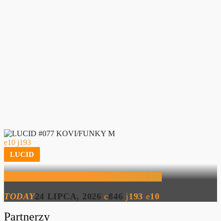
10
193
LUCID
LUCID – KOVI – Wydanie 77 (S04E27)
TODAY
24 LIPCA, 2026
846
193
10
Partnerzy