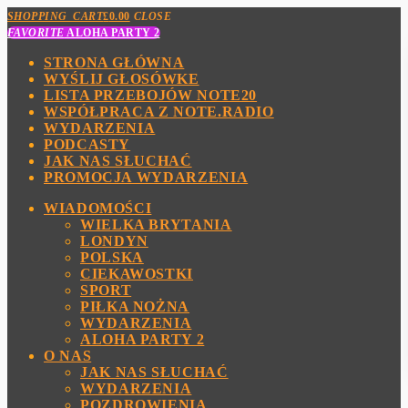
SHOPPING_CART
£
0.00
CLOSE
FAVORITE
ALOHA PARTY 2
STRONA GŁÓWNA
WYŚLIJ GŁOSÓWKE
LISTA PRZEBOJÓW NOTE20
WSPÓŁPRACA Z NOTE.RADIO
WYDARZENIA
PODCASTY
JAK NAS SŁUCHAĆ
PROMOCJA WYDARZENIA
WIADOMOŚCI
WIELKA BRYTANIA
LONDYN
POLSKA
CIEKAWOSTKI
SPORT
PIŁKA NOŻNA
WYDARZENIA
ALOHA PARTY 2
O NAS
JAK NAS SŁUCHAĆ
WYDARZENIA
POZDROWIENIA