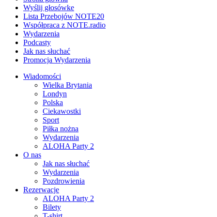
Wyślij głosówke
Lista Przebojów NOTE20
Współpraca z NOTE.radio
Wydarzenia
Podcasty
Jak nas słuchać
Promocja Wydarzenia
Wiadomości
Wielka Brytania
Londyn
Polska
Ciekawostki
Sport
Piłka nożna
Wydarzenia
ALOHA Party 2
O nas
Jak nas słuchać
Wydarzenia
Pozdrowienia
Rezerwacje
ALOHA Party 2
Bilety
T-shirt