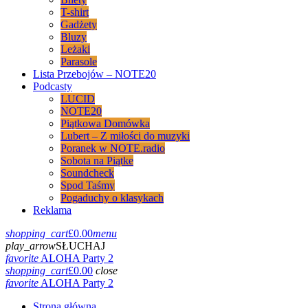
T-shirt
Gadżety
Bluzy
Leżaki
Parasole
Lista Przebojów – NOTE20
Podcasty
LUCID
NOTE20
Piątkowa Domówka
Lubert – Z miłości do muzyki
Poranek w NOTE.radio
Sobota na Piątke
Soundcheck
Spod Taśmy
Pogaduchy o klasykach
Reklama
shopping_cart
£
0.00
menu
play_arrow
SŁUCHAJ
favorite
ALOHA Party 2
shopping_cart
£
0.00
close
favorite
ALOHA Party 2
Strona główna