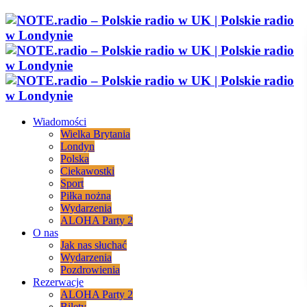
Wiadomości
Wielka Brytania
Londyn
Polska
Ciekawostki
Sport
Piłka nożna
Wydarzenia
ALOHA Party 2
O nas
Jak nas słuchać
Wydarzenia
Pozdrowienia
Rezerwacje
ALOHA Party 2
Bilety