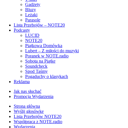
Gadżety
Bluzy
Leżaki
Parasole
Lista Przebojów – NOTE20
Podcasty
LUCID
NOTE20
Piątkowa Domówka
Lubert – Z miłości do muzyki
Poranek w NOTE.radio
Sobota na Piątke
Soundcheck
Spod Taśmy
Pogaduchy o klasykach
Reklama
Jak nas słuchać
Promocja Wydarzenia
Strona główna
Wyślij głosówke
Lista Przebojów NOTE20
Współpraca z NOTE.radio
Wydarzenia