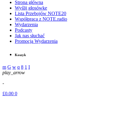
Strona główna
Wyślij głosówke
Lista Przebojów NOTE20
Współpraca z NOTE.radio
Wydarzenia
Podcasty
Jak nas słuchać
Promocja Wydarzenia
Koszyk
play_arrow
-
£
0.00
0