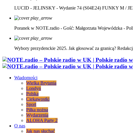
LUCID - JELINSKY - Wydanie 74 (S04E24)
FUNKY M / J
play_arrow
Poranek w NOTE.radio - Gość: Małgorzata Wojewódzka - Pol
play_arrow
Wybory prezydenckie 2025. Jak głosować za granicą?
Redakcj
Wiadomości
Wielka Brytania
Londyn
Polska
Ciekawostki
Sport
Piłka nożna
Wydarzenia
ALOHA Party 2
O nas
Jak nas słuchać