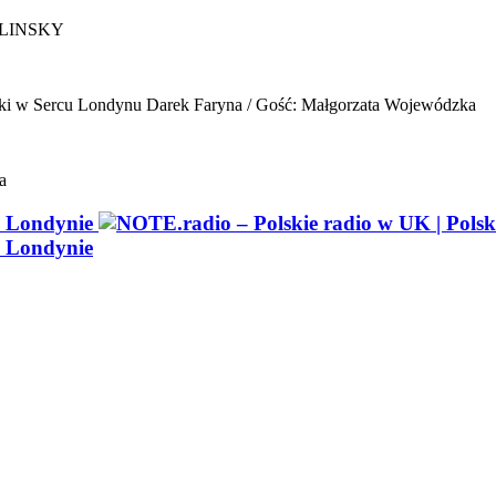
ELINSKY
ki w Sercu Londynu
Darek Faryna / Gość: Małgorzata Wojewódzka
a