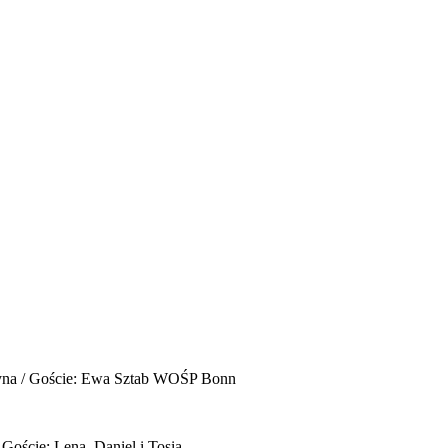
yna / Goście: Ewa Sztab WOŚP Bonn
 Goście: Lena, Daniel i Tosia