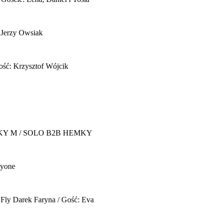
 Jerzy Owsiak
ość: Krzysztof Wójcik
Y M / SOLO B2B HEMKY
yone
 Fly
Darek Faryna / Gość: Eva