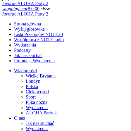
favorite
ALOHA Party 2
shopping_cart
£
0.00
close
favorite
ALOHA Party 2
Strona główna
Wyślij głosówke
Lista Przebojów NOTE20
Współpraca z NOTE.radio
Wydarzenia
Podcasty
Jak nas słuchać
Promocja Wydarzenia
Wiadomości
Wielka Brytania
Londyn
Polska
Ciekawostki
Sport
Piłka nożna
Wydarzenia
ALOHA Party 2
O nas
Jak nas słuchać
Wydarzenia