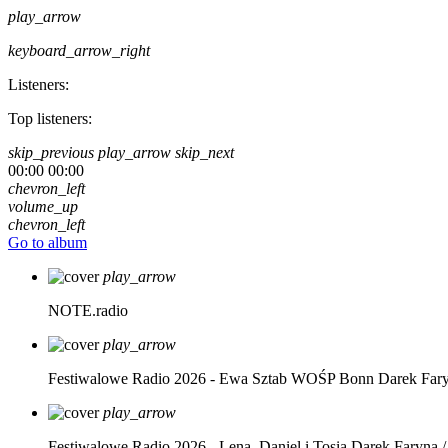
play_arrow
keyboard_arrow_right
Listeners:
Top listeners:
skip_previous
play_arrow
skip_next
00:00
00:00
chevron_left
volume_up
chevron_left
Go to album
play_arrow
NOTE.radio
play_arrow
Festiwalowe Radio 2026 - Ewa Sztab WOŚP Bonn
Darek Far
play_arrow
Festiwalowe Radio 2026 - Lena, Daniel i Tosia
Darek Faryna /