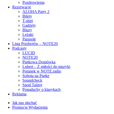
Pozdrowienia
Rezerwacje
ALOHA Party 2
Bilety
T-shirt
Gadżety
Bluzy
Leżaki
Parasole
Lista Przebojów – NOTE20
Podcasty
LUCID
NOTE20
Piątkowa Domówka
Lubert – Z miłości do muzyki
Poranek w NOTE.radio
Sobota na Piątke
Soundcheck
Spod Taśmy
Pogaduchy o klasykach
Reklama
Jak nas słuchać
Promocja Wydarzenia