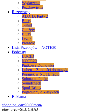
Wydarzenia
Pozdrowienia
Rezerwacje
ALOHA Party 2
Bilety
T-shirt
Gadżety
Bluzy
Leżaki
Parasole
Lista Przebojów – NOTE20
Podcasty
LUCID
NOTE20
Piątkowa Domówka
Lubert – Z miłości do muzyki
Poranek w NOTE.radio
Sobota na Piątke
Soundcheck
Spod Taśmy
Pogaduchy o klasykach
Reklama
shopping_cart
£
0.00
menu
play_arrow
SŁUCHAJ