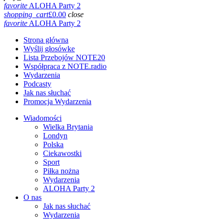
favorite
ALOHA Party 2
shopping_cart
£
0.00
close
favorite
ALOHA Party 2
Strona główna
Wyślij głosówke
Lista Przebojów NOTE20
Współpraca z NOTE.radio
Wydarzenia
Podcasty
Jak nas słuchać
Promocja Wydarzenia
Wiadomości
Wielka Brytania
Londyn
Polska
Ciekawostki
Sport
Piłka nożna
Wydarzenia
ALOHA Party 2
O nas
Jak nas słuchać
Wydarzenia