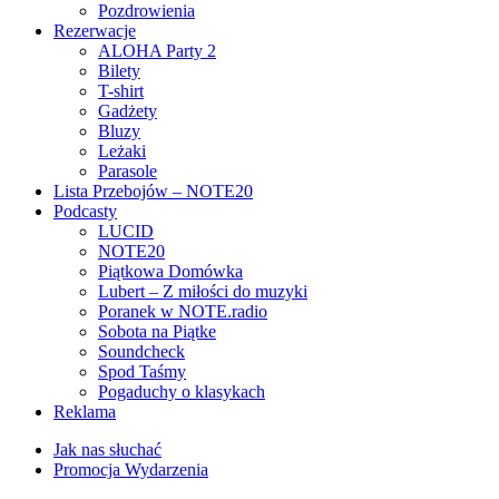
Pozdrowienia
Rezerwacje
ALOHA Party 2
Bilety
T-shirt
Gadżety
Bluzy
Leżaki
Parasole
Lista Przebojów – NOTE20
Podcasty
LUCID
NOTE20
Piątkowa Domówka
Lubert – Z miłości do muzyki
Poranek w NOTE.radio
Sobota na Piątke
Soundcheck
Spod Taśmy
Pogaduchy o klasykach
Reklama
Jak nas słuchać
Promocja Wydarzenia