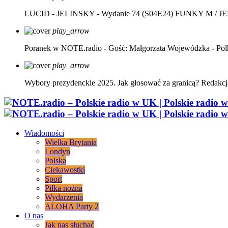
LUCID - JELINSKY - Wydanie 74 (S04E24)
FUNKY M / J
play_arrow
Poranek w NOTE.radio - Gość: Małgorzata Wojewódzka - Pol
play_arrow
Wybory prezydenckie 2025. Jak głosować za granicą?
Redakcj
Wiadomości
Wielka Brytania
Londyn
Polska
Ciekawostki
Sport
Piłka nożna
Wydarzenia
ALOHA Party 2
O nas
Jak nas słuchać