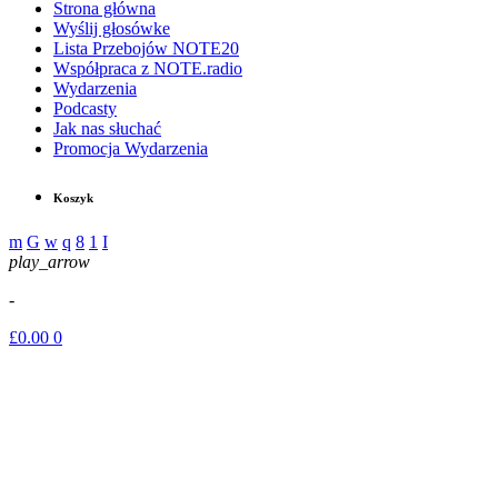
Strona główna
Wyślij głosówke
Lista Przebojów NOTE20
Współpraca z NOTE.radio
Wydarzenia
Podcasty
Jak nas słuchać
Promocja Wydarzenia
Koszyk
play_arrow
-
£
0.00
0