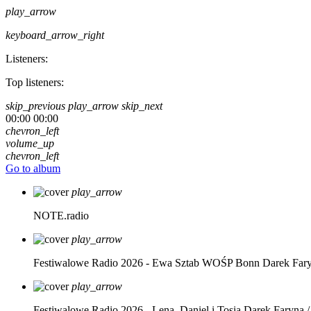
play_arrow
keyboard_arrow_right
Listeners:
Top listeners:
skip_previous
play_arrow
skip_next
00:00
00:00
chevron_left
volume_up
chevron_left
Go to album
play_arrow
NOTE.radio
play_arrow
Festiwalowe Radio 2026 - Ewa Sztab WOŚP Bonn
Darek Far
play_arrow
Festiwalowe Radio 2026 - Lena, Daniel i Tosia
Darek Faryna /