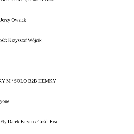
 Jerzy Owsiak
ość: Krzysztof Wójcik
Y M / SOLO B2B HEMKY
yone
 Fly
Darek Faryna / Gość: Eva