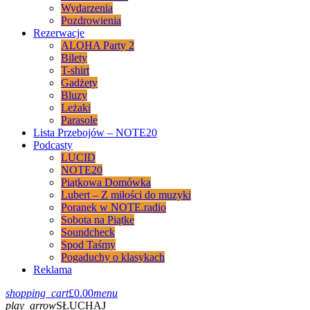
Wydarzenia
Pozdrowienia
Rezerwacje
ALOHA Party 2
Bilety
T-shirt
Gadżety
Bluzy
Leżaki
Parasole
Lista Przebojów – NOTE20
Podcasty
LUCID
NOTE20
Piątkowa Domówka
Lubert – Z miłości do muzyki
Poranek w NOTE.radio
Sobota na Piątke
Soundcheck
Spod Taśmy
Pogaduchy o klasykach
Reklama
shopping_cart
£
0.00
menu
play_arrow
SŁUCHAJ