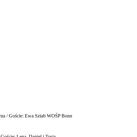
yna / Goście: Ewa Sztab WOŚP Bonn
 Goście: Lena, Daniel i Tosia