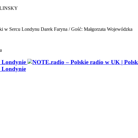
ELINSKY
ki w Sercu Londynu
Darek Faryna / Gość: Małgorzata Wojewódzka
a