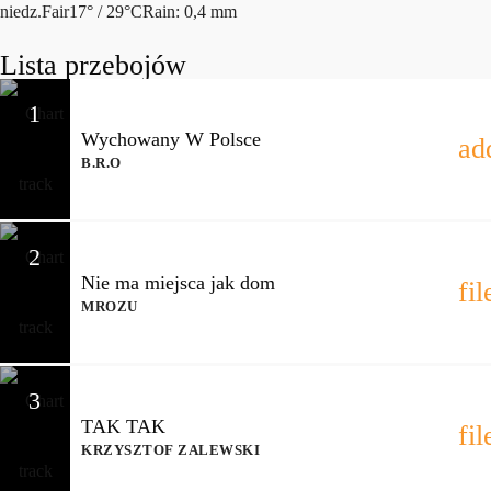
niedz.
Fair
17° / 29°C
Rain: 0,4 mm
Lista przebojów
1
Wychowany W Polsce
ad
B.R.O
2
Nie ma miejsca jak dom
fi
MROZU
3
TAK TAK
fi
KRZYSZTOF ZALEWSKI