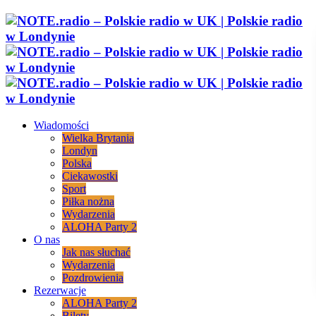
Wiadomości
Wielka Brytania
Londyn
Polska
Ciekawostki
Sport
Piłka nożna
Wydarzenia
ALOHA Party 2
O nas
Jak nas słuchać
Wydarzenia
Pozdrowienia
Rezerwacje
ALOHA Party 2
Bilety