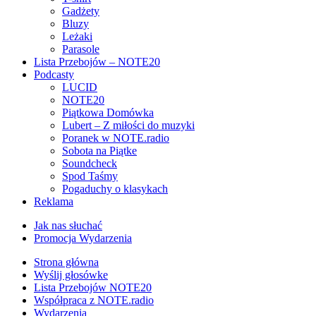
Gadżety
Bluzy
Leżaki
Parasole
Lista Przebojów – NOTE20
Podcasty
LUCID
NOTE20
Piątkowa Domówka
Lubert – Z miłości do muzyki
Poranek w NOTE.radio
Sobota na Piątke
Soundcheck
Spod Taśmy
Pogaduchy o klasykach
Reklama
Jak nas słuchać
Promocja Wydarzenia
Strona główna
Wyślij głosówke
Lista Przebojów NOTE20
Współpraca z NOTE.radio
Wydarzenia