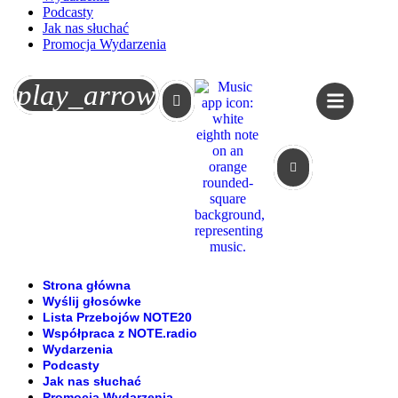
Podcasty
Jak nas słuchać
Promocja Wydarzenia
Koszyk
play_arrow
Strona główna
Wyślij głosówke
Lista Przebojów NOTE20
Współpraca z NOTE.radio
Wydarzenia
Podcasty
Jak nas słuchać
Promocja Wydarzenia