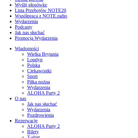
Wyślij głosówke
Lista Przebojów NOTE20
Współpraca z NOTE.radio
Wydarzenia
Podcasty
Jak nas słuchać
Promocja Wydarzenia
Wiadomości
Wielka Brytania
Londyn
Polska
Ciekawostki
Sport
Piłka nożna
Wydarzenia
ALOHA Party 2
O nas
Jak nas słuchać
Wydarzenia
Pozdrowienia
Rezerwacje
ALOHA Party 2
Bilety
T-shirt