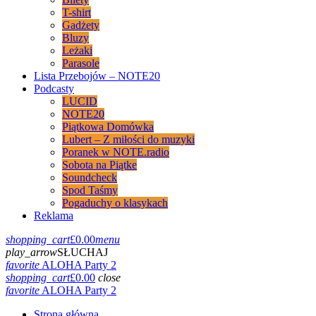
T-shirt
Gadżety
Bluzy
Leżaki
Parasole
Lista Przebojów – NOTE20
Podcasty
LUCID
NOTE20
Piątkowa Domówka
Lubert – Z miłości do muzyki
Poranek w NOTE.radio
Sobota na Piątke
Soundcheck
Spod Taśmy
Pogaduchy o klasykach
Reklama
shopping_cart
£
0.00
menu
play_arrow
SŁUCHAJ
favorite
ALOHA Party 2
shopping_cart
£
0.00
close
favorite
ALOHA Party 2
Strona główna