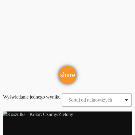
share
email
Wyświetlanie jednego wyniku