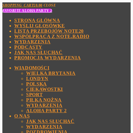
SHOPPING_CART
£
0.00
CLOSE
FAVORITE
ALOHA PARTY 2
STRONA GŁÓWNA
WYŚLIJ GŁOSÓWKE
LISTA PRZEBOJÓW NOTE20
WSPÓŁPRACA Z NOTE.RADIO
WYDARZENIA
PODCASTY
JAK NAS SŁUCHAĆ
PROMOCJA WYDARZENIA
WIADOMOŚCI
WIELKA BRYTANIA
LONDYN
POLSKA
CIEKAWOSTKI
SPORT
PIŁKA NOŻNA
WYDARZENIA
ALOHA PARTY 2
O NAS
JAK NAS SŁUCHAĆ
WYDARZENIA
POZDROWIENIA