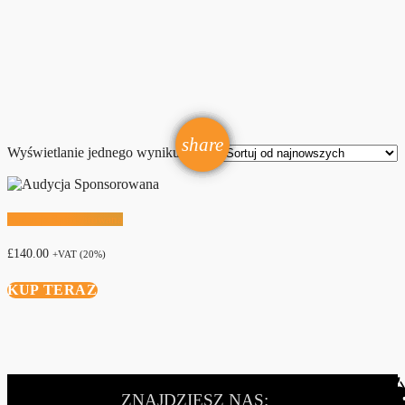
email
share
Wyświetlanie jednego wyniku
Audycja Sponsorowana
£
140.00
+VAT (20%)
KUP TERAZ
ZNAJDZIESZ NAS: