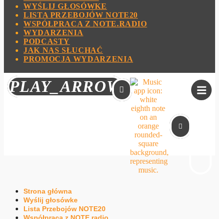
WYŚLIJ GŁOSÓWKE
LISTA PRZEBOJÓW NOTE20
WSPÓŁPRACA Z NOTE.RADIO
WYDARZENIA
PODCASTY
JAK NAS SŁUCHAĆ
PROMOCJA WYDARZENIA
KOSZYK
PLAY_ARROW
Strona główna
Wyślij głosówke
Lista Przebojów NOTE20
Współpraca z NOTE.radio