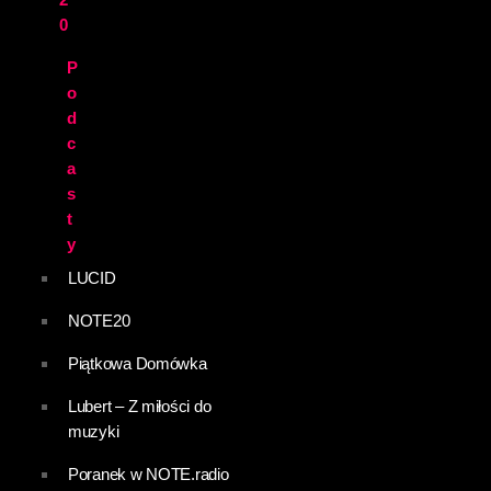
0
P
o
d
c
a
s
t
y
LUCID
NOTE20
Piątkowa Domówka
Lubert – Z miłości do
muzyki
Poranek w NOTE.radio