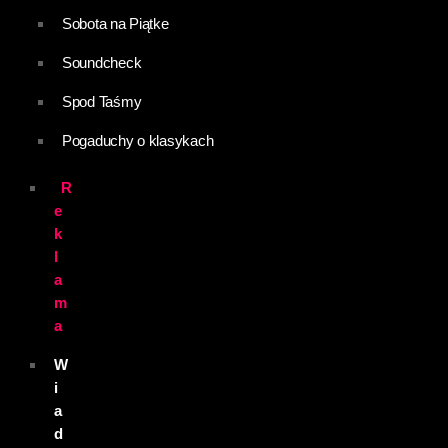
Sobota na Piątke
Soundcheck
Spod Taśmy
Pogaduchy o klasykach
R
e
k
l
a
m
a
W
i
a
d