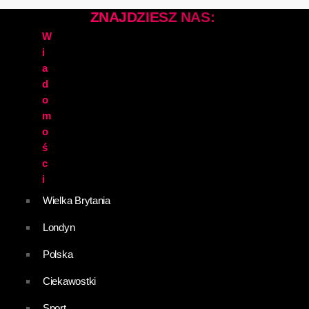
ZNAJDZIESZ NAS:
W
i
a
d
o
m
o
ś
c
i
Wielka Brytania
Londyn
Polska
Ciekawostki
Sport