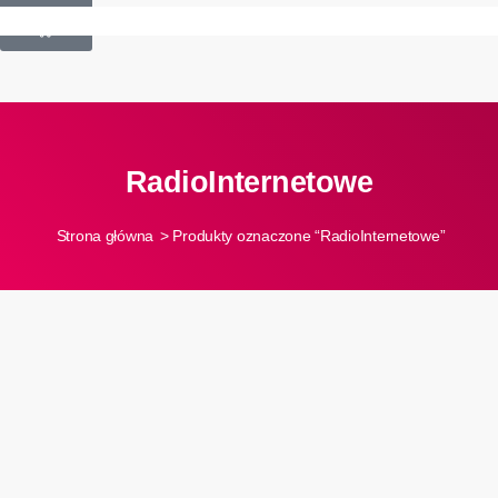
£
0.00
0
RadioInternetowe
Strona główna
> Produkty oznaczone “RadioInternetowe”