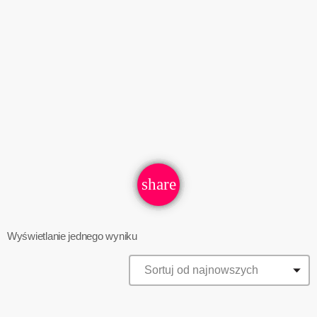
share
email
Wyświetlanie jednego wyniku