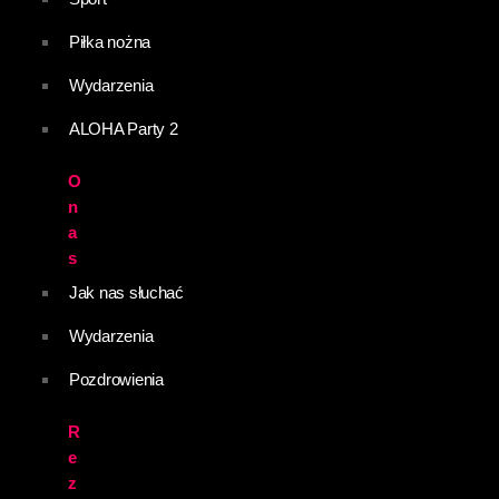
Piłka nożna
Wydarzenia
ALOHA Party 2
O
n
a
s
Jak nas słuchać
Wydarzenia
Pozdrowienia
R
e
z