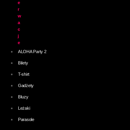
e
r
w
a
c
j
e
ALOHA Party 2
Bilety
T-shirt
Gadżety
Bluzy
Leżaki
Parasole