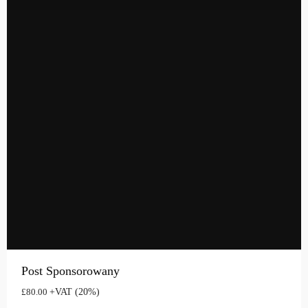
Post Sponsorowany
+VAT (20%)
£
80.00