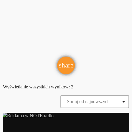
share
email
Wyświetlanie wszystkich wyników: 2