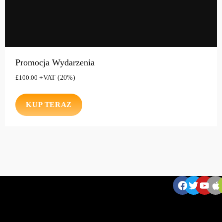
Promocja Wydarzenia
+VAT (20%)
£
100.00
KUP TERAZ
ZNAJDZIESZ NAS:
W
ia
d
o