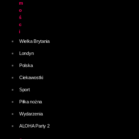
m
o
ś
c
i
Wielka Brytania
Londyn
Polska
Ciekawostki
Sport
Piłka nożna
Wydarzenia
ALOHA Party 2