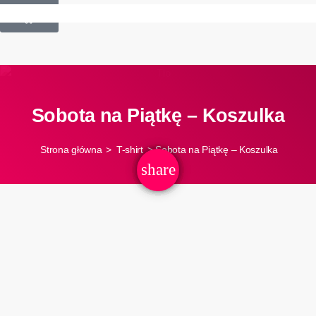
£
0.00
0
Sobota na Piątkę – Koszulka
Strona główna
>
T-shirt
> Sobota na Piątkę – Koszulka
share
email