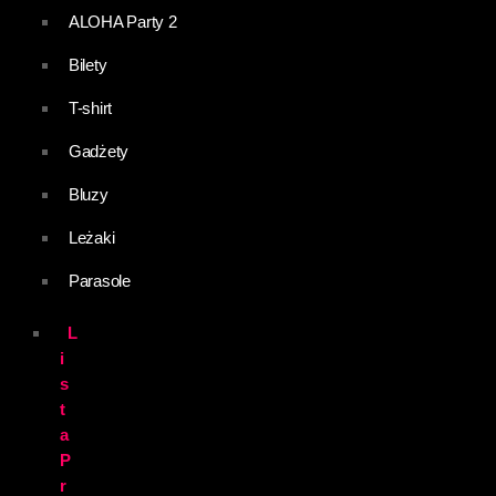
ALOHA Party 2
Bilety
T-shirt
Gadżety
Bluzy
Leżaki
Parasole
L
i
s
t
a
P
r