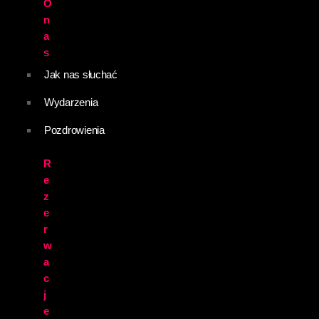
O
n
a
s
Jak nas słuchać
Wydarzenia
Pozdrowienia
R
e
z
e
r
w
a
c
j
e