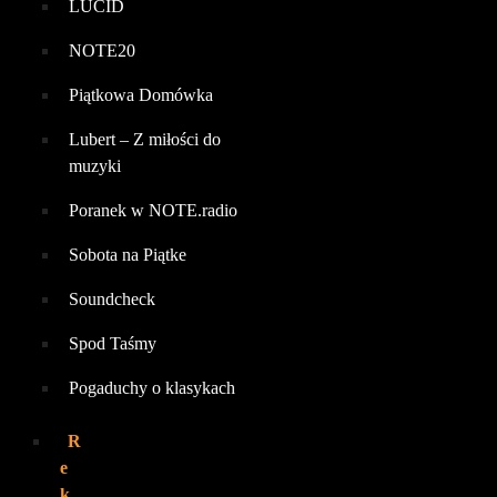
LUCID
NOTE20
Piątkowa Domówka
Lubert – Z miłości do
muzyki
Poranek w NOTE.radio
Sobota na Piątke
Soundcheck
Spod Taśmy
Pogaduchy o klasykach
R
e
k