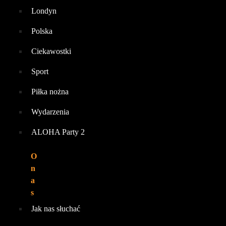
Londyn
Polska
Ciekawostki
Sport
Piłka nożna
Wydarzenia
ALOHA Party 2
O
n
a
s
Jak nas słuchać