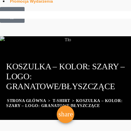
Promocja Wydarzenia
£
0.00
0
KOSZULKA – KOLOR: SZARY –
LOGO:
GRANATOWE/BŁYSZCZĄCE
STRONA GŁÓWNA
>
T-SHIRT
> KOSZULKA – KOLOR:
SZARY – LOGO: GRANATOWE/BŁYSZCZĄCE
share
email