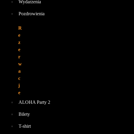
Wydarzenia
Pozdrowienia
R
e
z
e
r
w
a
c
j
e
ALOHA Party 2
Bilety
T-shirt