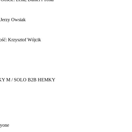
 Jerzy Owsiak
ość: Krzysztof Wójcik
Y M / SOLO B2B HEMKY
yone