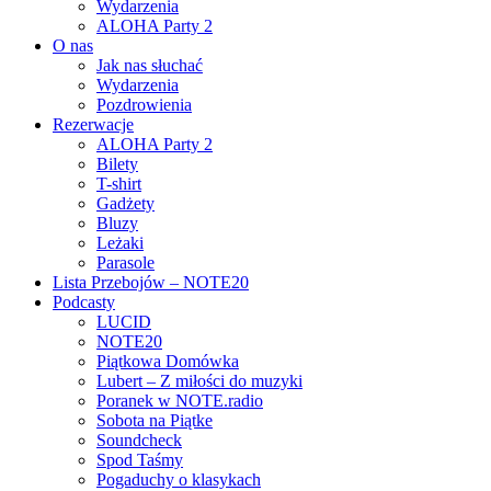
Wydarzenia
ALOHA Party 2
O nas
Jak nas słuchać
Wydarzenia
Pozdrowienia
Rezerwacje
ALOHA Party 2
Bilety
T-shirt
Gadżety
Bluzy
Leżaki
Parasole
Lista Przebojów – NOTE20
Podcasty
LUCID
NOTE20
Piątkowa Domówka
Lubert – Z miłości do muzyki
Poranek w NOTE.radio
Sobota na Piątke
Soundcheck
Spod Taśmy
Pogaduchy o klasykach