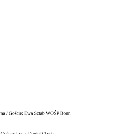
yna / Goście: Ewa Sztab WOŚP Bonn
 Goście: Lena, Daniel i Tosia