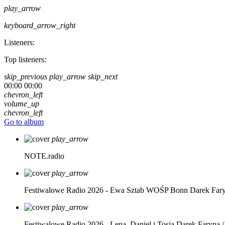
play_arrow
keyboard_arrow_right
Listeners:
Top listeners:
skip_previous
play_arrow
skip_next
00:00
00:00
chevron_left
volume_up
chevron_left
Go to album
play_arrow
NOTE.radio
play_arrow
Festiwalowe Radio 2026 - Ewa Sztab WOŚP Bonn
Darek Far
play_arrow
Festiwalowe Radio 2026 - Lena, Daniel i Tosia
Darek Faryna /