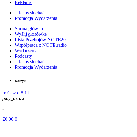
Reklama
Jak nas słuchać
Promocja Wydarzenia
Strona główna
Wyślij głosówke
Lista Przebojów NOTE20
Współpraca z NOTE.radio
Wydarzenia
Podcasty
Jak nas słuchać
Promocja Wydarzenia
Koszyk
play_arrow
-
£
0.00
0