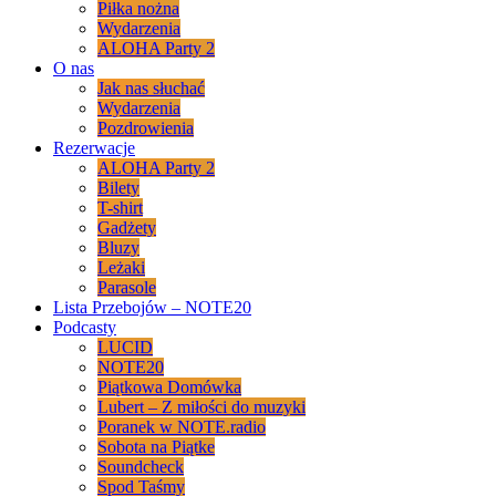
Piłka nożna
Wydarzenia
ALOHA Party 2
O nas
Jak nas słuchać
Wydarzenia
Pozdrowienia
Rezerwacje
ALOHA Party 2
Bilety
T-shirt
Gadżety
Bluzy
Leżaki
Parasole
Lista Przebojów – NOTE20
Podcasty
LUCID
NOTE20
Piątkowa Domówka
Lubert – Z miłości do muzyki
Poranek w NOTE.radio
Sobota na Piątke
Soundcheck
Spod Taśmy