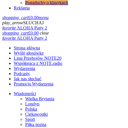
Pogaduchy o klasykach
Reklama
shopping_cart
£
0.00
menu
play_arrow
SŁUCHAJ
favorite
ALOHA Party 2
shopping_cart
£
0.00
close
favorite
ALOHA Party 2
Strona główna
Wyślij głosówke
Lista Przebojów NOTE20
Współpraca z NOTE.radio
Wydarzenia
Podcasty
Jak nas słuchać
Promocja Wydarzenia
Wiadomości
Wielka Brytania
Londyn
Polska
Ciekawostki
Sport
Piłka nożna