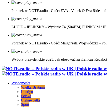
play_arrow
Poranek w NOTE.radio - Gość: EVA - Voitek & Eva Ride and
play_arrow
LUCID - JELINSKY - Wydanie 74 (S04E24)
FUNKY M / J
play_arrow
Poranek w NOTE.radio - Gość: Małgorzata Wojewódzka - Pol
play_arrow
Wybory prezydenckie 2025. Jak głosować za granicą?
Redakcj
Wiadomości
Wielka Brytania
Londyn
Polska
Ciekawostki
Sport